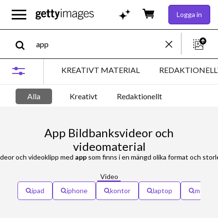
Logga in
KREATIVT MATERIAL
REDAKTIONELL
Alla
Kreativt
Redaktionellt
App Bildbanksvideor och
videomaterial
ideor och videoklipp med
app
som finns i en mängd olika format och storlekar för att 
Video
ipad
iphone
kontor
laptop
mobil