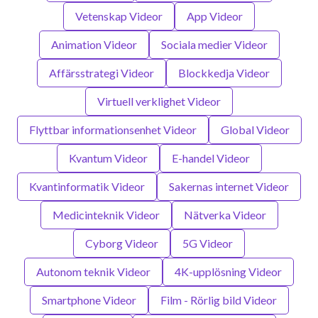
Vetenskap Videor
App Videor
Animation Videor
Sociala medier Videor
Affärsstrategi Videor
Blockkedja Videor
Virtuell verklighet Videor
Flyttbar informationsenhet Videor
Global Videor
Kvantum Videor
E-handel Videor
Kvantinformatik Videor
Sakernas internet Videor
Medicinteknik Videor
Nätverka Videor
Cyborg Videor
5G Videor
Autonom teknik Videor
4K-upplösning Videor
Smartphone Videor
Film - Rörlig bild Videor