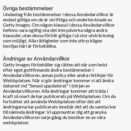
Övriga bestämmelser
Undantag från bestämmelser i dessa Användarvillkor är
endast giltiga om de är skriftliga och undertecknade av
Getty Images. Om någon klausul i dessa Användarvillkor
befinns vara ogiltig ska det inte påverka några andra
klausuler, utan dessa förblir giltiga i så stor utsträckning
som möjligt. Alla rättigheter som inte uttryckligen
beviljas häri är förbehållna.
Ändringar av Användarvillkor
Getty Images förbehåller sig rätten att när som helst
efter eget gottfinnande ändra bestämmelser i
Användarvillkoren, annan policy eller andra riktlinjer för
Webbplatsen. När vi gör ändringar kommer vi att ändra
datumet vid "Senast uppdaterat" i början av
Användarvillkoren. Alla ändringar kommer att träda i
kraft så snart de har publicerats på Webbplatsen. Om du
fortsätter att använda Webbplatsen efter det att
ändringarna har publicerats innebär det att du samtycker
till nämnda ändringar. Vi uppmuntrar dig att granska
Användarvillkoren varje gång du besöker en av våra
webbplatser.