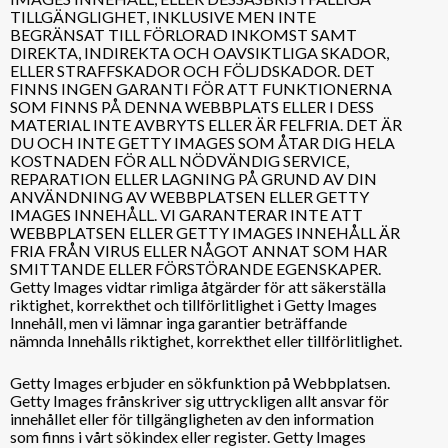
TILLGÄNGLIGHET, INKLUSIVE MEN INTE
BEGRÄNSAT TILL FÖRLORAD INKOMST SAMT
DIREKTA, INDIREKTA OCH OAVSIKTLIGA SKADOR,
ELLER STRAFFSKADOR OCH FÖLJDSKADOR. DET
FINNS INGEN GARANTI FÖR ATT FUNKTIONERNA
SOM FINNS PÅ DENNA WEBBPLATS ELLER I DESS
MATERIAL INTE AVBRYTS ELLER ÄR FELFRIA. DET ÄR
DU OCH INTE GETTY IMAGES SOM ÅTAR DIG HELA
KOSTNADEN FÖR ALL NÖDVÄNDIG SERVICE,
REPARATION ELLER LAGNING PÅ GRUND AV DIN
ANVÄNDNING AV WEBBPLATSEN ELLER GETTY
IMAGES INNEHÅLL. VI GARANTERAR INTE ATT
WEBBPLATSEN ELLER GETTY IMAGES INNEHÅLL ÄR
FRIA FRÅN VIRUS ELLER NÅGOT ANNAT SOM HAR
SMITTANDE ELLER FÖRSTÖRANDE EGENSKAPER.
Getty Images vidtar rimliga åtgärder för att säkerställa
riktighet, korrekthet och tillförlitlighet i Getty Images
Innehåll, men vi lämnar inga garantier beträffande
nämnda Innehålls riktighet, korrekthet eller tillförlitlighet.
Getty Images erbjuder en sökfunktion på Webbplatsen.
Getty Images frånskriver sig uttryckligen allt ansvar för
innehållet eller för tillgängligheten av den information
som finns i vårt sökindex eller register. Getty Images