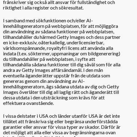
frånskriver sig också allt ansvar för fullständighet och
riktighet i alla register och sökresultat.
I samband med sökfunktionen och/eller AI-
innehållsgeneratorn på webbplatsen, för att möjliggöra
din användning av sådana funktioner på webbplatsen,
tillhandahåller du härmed Getty Images och dess partner
en icke-exklusiv, oåterkallelig, underlicensierbar,
världsomspännande, royaltyfri licens att använda alla
indata (t.ex. söktermer, uppmaningar om bildgenerering)
du tillhandahåller på webbplatsen, i syfte att
tillhandahålla sådana funktioner till dig såväl som för alla
andra av Getty Images affärsändamål. I den mån
eventuella äganderätter uppstår från de utdata som
genereras genom din användning av AI-
innehållsgeneratorn, ägs sådana utdata av dig och Getty
Images överlåter till dig all laglig rätt och äganderätt till
dessa utdata i den utsträckning som krävs för att
effektuera ovanstående.
I vissa delstater i USA och länder utanför USA är det inte
tillåtet att frånskriva sig eller begränsa underförstådda
garantier eller ansvar för vissa typer av skador. Därför är
det möjligt att alla eller vissa av begränsningarna ovan