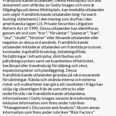
Framåtblickande uttalanden. Denna Webbplats och alla
dokument som utfärdas av Getty Images och som är
tillgängliga på denna Webbplats, kan innehålla uttalanden
som utgör framåtblickande uttalanden (eng: forward-
looking statements) i den mening som åsyftas i den
amerikanska lagen U.S. Private Securities Litigation
Reform Act of 1995. Dessa uttalanden kan identifieras
genom att ord som "tror", "förväntar", "planerar", "kan",
"ska", "skulle", "förutser" eller liknande uttalanden eller
negation av dessa ord används. Framåtblickande
uttalanden inkluderar uttalanden om framtida processer,
kostnader, kapitalförbrukning, betalningsflöde,
förbättringar i infrastruktur, distribution och
påfyllningssystem samt verksamhetens effektivitet,
beräknad eller trendmässig försäljning och vinst,
expansionsplaner och planläggning. Dessa
framåtblickande uttalanden grundas på våra nuvarande
förväntningar. Kända och okända interna och externa
risker och osäkerheter kan göra att resultaten i fråga kan
skilja sig väsentligen från de som uttrycks eller
underförstås i de framåtblickande uttalandena.
Informationen i Getty Images senaste årsredovisning,
inklusive information som finns under rubriken
"Management's Discussion and Analysis", liksom annan
information som finns under rubriken "Risk Factors"