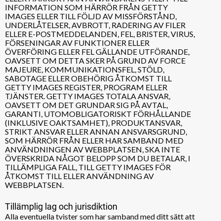
INFORMATION SOM HÄRRÖR FRÅN GETTY
IMAGES ELLER TILL FÖLJD AV MISSFÖRSTÅND,
UNDERLÅTELSER, AVBROTT, RADERING AV FILER
ELLER E-POSTMEDDELANDEN, FEL, BRISTER, VIRUS,
FÖRSENINGAR AV FUNKTIONER ELLER
ÖVERFÖRING ELLER FEL GÄLLANDE UTFÖRANDE,
OAVSETT OM DETTA SKER PÅ GRUND AV FORCE
MAJEURE, KOMMUNIKATIONSFEL, STÖLD,
SABOTAGE ELLER OBEHÖRIG ÅTKOMST TILL
GETTY IMAGES REGISTER, PROGRAM ELLER
TJÄNSTER. GETTY IMAGES TOTALA ANSVAR,
OAVSETT OM DET GRUNDAR SIG PÅ AVTAL,
GARANTI, UTOMOBLIGATORISKT FÖRHÅLLANDE
(INKLUSIVE OAKTSAMHET), PRODUKTANSVAR,
STRIKT ANSVAR ELLER ANNAN ANSVARSGRUND,
SOM HÄRRÖR FRÅN ELLER HAR SAMBAND MED
ANVÄNDNINGEN AV WEBBPLATSEN, SKA INTE
ÖVERSKRIDA NÅGOT BELOPP SOM DU BETALAR, I
TILLÄMPLIGA FALL, TILL GETTY IMAGES FÖR
ÅTKOMST TILL ELLER ANVÄNDNING AV
WEBBPLATSEN.
Tillämplig lag och jurisdiktion
Alla eventuella tvister som har samband med ditt sätt att