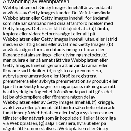
Användning av Webbplatsen
Webbplatsen och Getty Images Innehåll är avsedda att
användas av Getty Images kunder. Du får inte använda
Webbplatsen eller Getty Images Innehåll för ändamål
som inte har samband med dina affärsförbindelser med
Getty Images. Det är särskilt förbjudet att: (a) hämta,
kopiera eller vidarebefordra något eller allt på
Webbplatsen eller Getty Images Innehåll utan, eller i strid
med, en skriftlig licens eller avtal med Getty Images, (b)
använda någon form av datautvinning, robotar eller
liknande datainsamlings- eller utvinningsmetoder, (c)
manipulera eller på annat sätt visa Webbplatsen eller
Getty Images Innehåll genom att använda ramar eller
liknande surftekniker, (d) registrera, prenumerera,
avbryta prenumeration eller försöka registrera,
prenumerera eller avbryta prenumeration av produkt eller
tjänst från Getty Images för någon parts räkning utan att
ha uttrycklig befogenhet från nämnda part att göra det,
(e) bakåtkompilera eller förändra någon del av
Webbplatsen eller av Getty Images Innehåll, (f) kringgå,
avaktivera eller på annat sätt hindra säkerhetsrelaterade
funktioner på Webbplatsen eller i några systemresurser,
tjänster eller nätverk som är kopplade till eller åtkomliga
via Webbplatsen, (g) sälja, licensiera, hyra ut eller på
något sätt kommersialisera Webbplatsen eller Getty