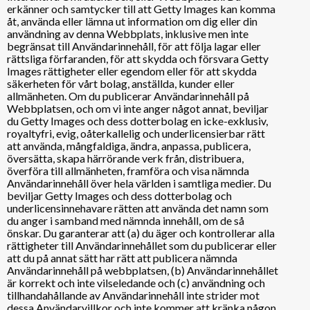
erkänner och samtycker till att Getty Images kan komma
åt, använda eller lämna ut information om dig eller din
användning av denna Webbplats, inklusive men inte
begränsat till Användarinnehåll, för att följa lagar eller
rättsliga förfaranden, för att skydda och försvara Getty
Images rättigheter eller egendom eller för att skydda
säkerheten för vårt bolag, anställda, kunder eller
allmänheten. Om du publicerar Användarinnehåll på
Webbplatsen, och om vi inte anger något annat, beviljar
du Getty Images och dess dotterbolag en icke-exklusiv,
royaltyfri, evig, oåterkallelig och underlicensierbar rätt
att använda, mångfaldiga, ändra, anpassa, publicera,
översätta, skapa härrörande verk från, distribuera,
överföra till allmänheten, framföra och visa nämnda
Användarinnehåll över hela världen i samtliga medier. Du
beviljar Getty Images och dess dotterbolag och
underlicensinnehavare rätten att använda det namn som
du anger i samband med nämnda innehåll, om de så
önskar. Du garanterar att (a) du äger och kontrollerar alla
rättigheter till Användarinnehållet som du publicerar eller
att du på annat sätt har rätt att publicera nämnda
Användarinnehåll på webbplatsen, (b) Användarinnehållet
är korrekt och inte vilseledande och (c) användning och
tillhandahållande av Användarinnehåll inte strider mot
dessa Användarvillkor och inte kommer att kränka någon