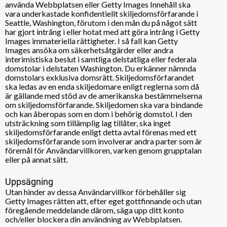
använda Webbplatsen eller Getty Images Innehåll ska
vara underkastade konfidentiellt skiljedomsförfarande i
Seattle, Washington, förutom i den mån du på något sätt
har gjort intrång i eller hotat med att göra intrång i Getty
Images immateriella rättigheter. I så fall kan Getty
Images ansöka om säkerhetsåtgärder eller andra
interimistiska beslut i samtliga delstatliga eller federala
domstolar i delstaten Washington. Du erkänner nämnda
domstolars exklusiva domsrätt. Skiljedomsförfarandet
ska ledas av en enda skiljedomare enligt reglerna som då
är gällande med stöd av de amerikanska bestämmelserna
om skiljedomsförfarande. Skiljedomen ska vara bindande
och kan åberopas som en dom i behörig domstol. I den
utsträckning som tillämplig lag tillåter, ska inget
skiljedomsförfarande enligt detta avtal förenas med ett
skiljedomsförfarande som involverar andra parter som är
föremål för Användarvillkoren, varken genom grupptalan
eller på annat sätt.
Uppsägning
Utan hinder av dessa Användarvillkor förbehåller sig
Getty Images rätten att, efter eget gottfinnande och utan
föregående meddelande därom, säga upp ditt konto
och/eller blockera din användning av Webbplatsen.