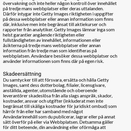
övervakning och inte heller någon kontroll över innehållet
på tredje mans webbplatser eller deras uttalanden.
Därför intygar inte Getty Images riktigheten i uppgifter
på dessa webbplatser eller annan information som finns
där, inklusive men inte begränsat till aktiekurser och
rapporter från analytiker. Getty Images lämnar inga som
helst garantier angående riktigheten eller
fullständigheten av innehållet, informationen eller
åsikterna på tredje mans webbplatser eller annan
information från tredje man som identifieras på
webbplatsen. Användare besöker dessa webbplatser och
använder informationen som finns där på egen risk.
Skadeersättning
Du samtycker till att försvara, ersätta och hålla Getty
Images, samt dess dotterbolag, filialer, licensgivare,
anställda, agenter, utomstående och oberoende
leverantörer skadeslösa från alla slags anspråk, skador,
kostnader, ansvar och utgifter (inkluderat men inte
begränsat till skäliga kostnader för juridiskt ombud) som
härrör från eller har samband med något
Användarinnehåll som du publicerar, lagrar eller på annat
sätt överför på eller via Webbplatsen. Detsamma gäller
för ditt beteende, din användning eller oförmåga att