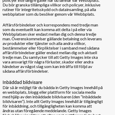
policyer inte längre gäller när du lämnar vår Webbplats.
Du bör granska tillämpliga villkor och policyer, inklusive
rutiner för integritetsskydd och datainsamling, på alla
webbplatser som du besöker genom vår Webbplats.
Affärsförbindelser och korrespondens med tredje man
som du eventuellt kan komma att delta i på eller via
Webbplatsen sker endast mellan dig och denna tredje
man. Överenskommelser gällande betalning och leverans
av produkter eller tjänster och alla andra villkor,
bestämmelser eller förpliktelser i samband med sådana
affärsförbindelser gäller endast mellan dig och aktuell
tredje man. Du samtycker till att Getty Images inte ska
vara ansvarigt för några förluster, skador eller andra
händelser av något slag som kan inträffa till följd av
sådana affärsförbindelser.
Inbäddad bildvisare
Där så är möjligt får du bädda in Getty Images Innehåll på
en webbplats, blogg eller plattform för sociala media
med hjälp av den inbäddade bildvisaren (den ”Inbäddade
bildvisaren”). Inte allt Getty Images Innehåll är tillgängligt
för inbäddning, och tillgängligheten kan komma att
ändras utan föregående meddelande. Getty Images