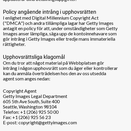
Policy angående intrång i upphovsrätten
I enlighet med Digital Millennium Copyright Act
("DMCA") och andra tillämpliga lagar har Getty Images
antagit en policy för att, under omständigheter som Getty
Images anser lämpliga, säga upp de kontoinnehavare som
gör intrång i Getty Images eller tredje mans immateriella
rättigheter.
Upphovsrättsliga klagomål
Om du tror att något material på Webbplatsen gör
intrång i någon upphovsrätt som du äger eller kontrollerar
kan du anmäla överträdelsen hos den av oss utsedda
agent som anges nedan:
Copyright Agent
Getty Images Legal Department
605 5th Ave South, Suite 400
Seattle, Washington 98104
Telefon: +1 (206) 925 50 00
Fax: +1 (206) 925 56 23
E-post: copyright@gettyimages.com