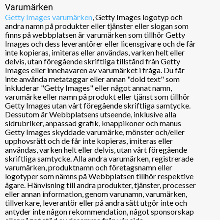
Varumärken
Getty Images varumärken
, Getty Images logotyp och
andra namn på produkter eller tjänster eller slogan som
finns på webbplatsen är varumärken som tillhör Getty
Images och dess leverantörer eller licensgivare och de får
inte kopieras, imiteras eller användas, varken helt eller
delvis, utan föregående skriftliga tillstånd från Getty
Images eller innehavaren av varumärket i fråga. Du får
inte använda metataggar eller annan "dold text" som
inkluderar "Getty Images" eller något annat namn,
varumärke eller namn på produkt eller tjänst som tillhör
Getty Images utan vårt föregående skriftliga samtycke.
Dessutom är Webbplatsens utseende, inklusive alla
sidrubriker, anpassad grafik, knappikoner och manus
Getty Images skyddade varumärke, mönster och/eller
upphovsrätt och de får inte kopieras, imiteras eller
användas, varken helt eller delvis, utan vårt föregående
skriftliga samtycke. Alla andra varumärken, registrerade
varumärken, produktnamn och företagsnamn eller
logotyper som nämns på Webbplatsen tillhör respektive
ägare. Hänvisning till andra produkter, tjänster, processer
eller annan information, genom varunamn, varumärken,
tillverkare, leverantör eller på andra sätt utgör inte och
antyder inte någon rekommendation, något sponsorskap