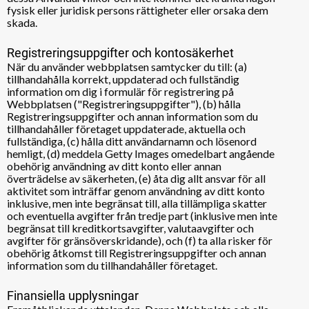
fysisk eller juridisk persons rättigheter eller orsaka dem
skada.
Registreringsuppgifter och kontosäkerhet
När du använder webbplatsen samtycker du till: (a)
tillhandahålla korrekt, uppdaterad och fullständig
information om dig i formulär för registrering på
Webbplatsen ("Registreringsuppgifter"), (b) hålla
Registreringsuppgifter och annan information som du
tillhandahåller företaget uppdaterade, aktuella och
fullständiga, (c) hålla ditt användarnamn och lösenord
hemligt, (d) meddela Getty Images omedelbart angående
obehörig användning av ditt konto eller annan
överträdelse av säkerheten, (e) åta dig allt ansvar för all
aktivitet som inträffar genom användning av ditt konto
inklusive, men inte begränsat till, alla tillämpliga skatter
och eventuella avgifter från tredje part (inklusive men inte
begränsat till kreditkortsavgifter, valutaavgifter och
avgifter för gränsöverskridande), och (f) ta alla risker för
obehörig åtkomst till Registreringsuppgifter och annan
information som du tillhandahåller företaget.
Finansiella upplysningar