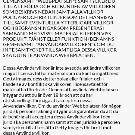
GEMENSAMT "WEBBPLATSEN"), SAMTYCKER DU
TILL ATT FÖLJA OCH BLI BUNDEN AV VILLKOREN
SOM BESKRIVS NEDAN SAMT ALLA VILLKOR,
POLICYER OCH RIKTLINJER SOM DET HÄNVISAS
TILL, SAMT EVENTUELLA YTTERLIGARE VILLKOR
OCH BEGRÄNSNINGAR SOM PRESENTERAS I
SAMBAND MED VISST MATERIAL ELLER EN VISS
PRODUKT, TJÄNST ELLER FUNKTION (BENÄMNS
GEMENSAMT "ANVÄNDARVILLKOREN"). OM DU
INTE SAMTYCKER TILL SAMTLIGA DESSA VILLKOR
SKA DU INTE ANVÄNDA WEBBPLATSEN.
Dessa Användarvillkor är inte avsedda att ändra villkoren
i något licensavtal för material som du kan ha ingått med
Getty Images, dess dotterbolag eller filialer, och i
händelse av konflikt ska villkoren i licensavtalet för
material ha företräde. Genom att använda Webbplatsen
intygar du att du är över 18 år och att du har
rättshandlingsförmåga att acceptera dessa
Användarvillkor. Om du använder Webbplatsen för någon
juridisk persons räkning intygar och garanterar du att du
är behörig att acceptera dessa Användarvillkor i den
juridiska personens namn samt att den juridiska personen
samtycker till att ersätta Getty Images för brott mot
dessa Användarvillkor.