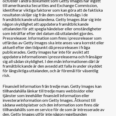
och/eller i andra dokument som Getty Images har ingett
till amerikanska Securities and Exchange Commission,
identifierar viktiga faktorer som kan göra att de faktiska
resultaten skiljer sig från dem som förutsågs i de
framåtblickande uttalandena. Getty Images åtar sig inte
någon skyldighet att uppdatera framåtblickande
uttalanden för att spegla händelser eller omständigheter
som inträffar efter det datum då uttalandet gjordes.
Pressreleaser. Information som finns i pressreleaser som
utfärdas av Getty Images ska inte anses vara korrekt eller
aktuell efter den tidpunkt då pressreleasen i fråga
publicerades. Getty Images har inte för avsikt att
uppdatera informationen i pressreleaserna och frånsäger
sig all sådan skyldighet. I den mån informationen däri är
framåtblickande är den avsedd att falla in under skyddet
för långsiktiga uttalanden, och är föremål för väsentlig
risk.
Finansiell information från tredje man. Getty Images kan
tillhandahålla länkar till tredje mans webbsidor eller
tjänster som innehåller finansiell information eller
investerarinformation om Getty Images. Åtkomst till
sådana webbplatser och den information som finns där
tillhandahålls som en service för de som är intresserade av
den. Getty Images utför inte någon regelbunden