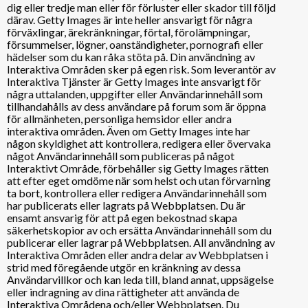
dig eller tredje man eller för förluster eller skador till följd
därav. Getty Images är inte heller ansvarigt för några
förväxlingar, ärekränkningar, förtal, förolämpningar,
försummelser, lögner, oanständigheter, pornografi eller
hädelser som du kan råka stöta på. Din användning av
Interaktiva Områden sker på egen risk. Som leverantör av
Interaktiva Tjänster är Getty Images inte ansvarigt för
några uttalanden, uppgifter eller Användarinnehåll som
tillhandahålls av dess användare på forum som är öppna
för allmänheten, personliga hemsidor eller andra
interaktiva områden. Även om Getty Images inte har
någon skyldighet att kontrollera, redigera eller övervaka
något Användarinnehåll som publiceras på något
Interaktivt Område, förbehåller sig Getty Images rätten
att efter eget omdöme när som helst och utan förvarning
ta bort, kontrollera eller redigera Användarinnehåll som
har publicerats eller lagrats på Webbplatsen. Du är
ensamt ansvarig för att på egen bekostnad skapa
säkerhetskopior av och ersätta Användarinnehåll som du
publicerar eller lagrar på Webbplatsen. All användning av
Interaktiva Områden eller andra delar av Webbplatsen i
strid med föregående utgör en kränkning av dessa
Användarvillkor och kan leda till, bland annat, uppsägelse
eller indragning av dina rättigheter att använda de
Interaktiva Områdena och/eller Webbplatsen. Du