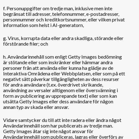
f. Personuppgifter om tredje man, inklusive men inte
begränsat till adresser, telefonnummer, e-postadresser,
personnummer och kreditkortsnummer, eller vilken privat
information som helst i AI-generatorn,
g. Virus, korrupta data eller andra skadliga, störande eller
förstörande filer; och
h. Användarinnehåll som enligt Getty Images bedömning
är stötande eller som inskränker eller hämmar andra
personer från att använda eller kunna ha glädje av de
Interaktiva Områdena eller Webbplatsen, eller som på ett
negativt sätt påverkar tillgängligheten av dess resurser
för andra användare (t.ex. överdrivet skrikande,
användning av versaler alltigenom eller översvämning i
form av publicering av upprepande text) eller som kan
utsätta Getty Images eller dess användare för någon
annan typ av skada eller ansvar.
Vidare samtycker du till att inte radera eller ändra något
Användarinnehåll som har publicerats av tredje man.
Getty Images åtar sig inte något ansvar för
Användarinnehåll som publiceras, lagras eller överförs av