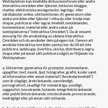
Webbplatsen kan innehålla diskussionsforum eller andra
interaktiva områden eller tjänster, inklusive bloggar,
chattar, elektroniska anslagstavlor, lagrings- eller
värdtjänster online, sökfunktionen, AI-generatorn eller
andra områden eller tjänster i vilka du eller tredje man
skapar, publicerar eller lagrar innehåll, meddelanden,
kommentarer, material eller andra saker på
webbplatserna (”Interaktiva Områden”). Du är ensamt
ansvarig för din användning av sådana Interaktiva
Områden och du använder dem på egen risk. Genom att
använda Interaktiva områden samtycker du till att inte
publicera, ladda upp, överföra, skicka, distribuera, lagra,
skapa eller på annat sätt publicera något av följande via
Webbplatsen:
a. Söktermer, generativa AI-prompter, kommentarer,
uppgifter, text, musik, ljud, fotografier, grafik, koder samt
all information eller annat material (”Användarinnehåll”)
som är olagligt, ärekränkande, oanständigt,
pornografiskt, skadligt för minderåriga, osedligt,
suggestivt, besvärande, hotande, integritetskränkande
eller publicitetskränkande, missbrukande, provocerande,
bedrägligt eller på annat sätt stötande,