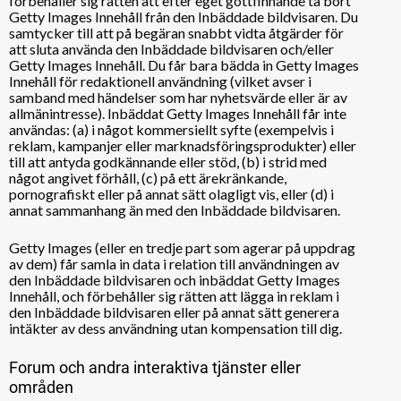
förbehåller sig rätten att efter eget gottfinnande ta bort
Getty Images Innehåll från den Inbäddade bildvisaren. Du
samtycker till att på begäran snabbt vidta åtgärder för
att sluta använda den Inbäddade bildvisaren och/eller
Getty Images Innehåll. Du får bara bädda in Getty Images
Innehåll för redaktionell användning (vilket avser i
samband med händelser som har nyhetsvärde eller är av
allmänintresse). Inbäddat Getty Images Innehåll får inte
användas: (a) i något kommersiellt syfte (exempelvis i
reklam, kampanjer eller marknadsföringsprodukter) eller
till att antyda godkännande eller stöd, (b) i strid med
något angivet förhåll, (c) på ett ärekränkande,
pornografiskt eller på annat sätt olagligt vis, eller (d) i
annat sammanhang än med den Inbäddade bildvisaren.
Getty Images (eller en tredje part som agerar på uppdrag
av dem) får samla in data i relation till användningen av
den Inbäddade bildvisaren och inbäddat Getty Images
Innehåll, och förbehåller sig rätten att lägga in reklam i
den Inbäddade bildvisaren eller på annat sätt generera
intäkter av dess användning utan kompensation till dig.
Forum och andra interaktiva tjänster eller
områden