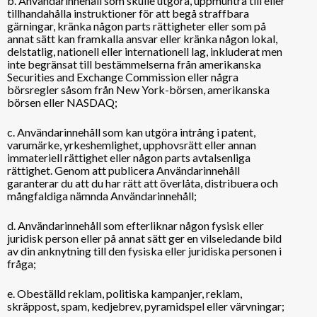
b. Användarinnehåll som skulle utgöra, uppmuntra till eller
tillhandahålla instruktioner för att begå straffbara
gärningar, kränka någon parts rättigheter eller som på
annat sätt kan framkalla ansvar eller kränka någon lokal,
delstatlig, nationell eller internationell lag, inkluderat men
inte begränsat till bestämmelserna från amerikanska
Securities and Exchange Commission eller några
börsregler såsom från New York-börsen, amerikanska
börsen eller NASDAQ;
c. Användarinnehåll som kan utgöra intrång i patent,
varumärke, yrkeshemlighet, upphovsrätt eller annan
immateriell rättighet eller någon parts avtalsenliga
rättighet. Genom att publicera Användarinnehåll
garanterar du att du har rätt att överlåta, distribuera och
mångfaldiga nämnda Användarinnehåll;
d. Användarinnehåll som efterliknar någon fysisk eller
juridisk person eller på annat sätt ger en vilseledande bild
av din anknytning till den fysiska eller juridiska personen i
fråga;
e. Obeställd reklam, politiska kampanjer, reklam,
skräppost, spam, kedjebrev, pyramidspel eller värvningar;