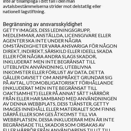
inte är tillämpliga i ditt fall i den mån
avtalsbestämmelserna strider mot delstatlig eller
nationell lagstiftning.
Begränsning av ansvarsskyldighet
GETTY IMAGES, DESS LEDNINGSGRUPP,
MEDLEMMAR, ANSTÄLLDA, LICENSGIVARE ELLER
AGENTER SKA INTE UNDER NÅGRA
OMSTÄNDIGHETER VARA ANSVARIGA FÖR NÅGON
DIREKT, INDIREKT, SÄRSKILD ELLER IDEELL SKADA
ELLER FÖR NÅGRA ANDRA SLAGS SKADOR,
INKLUDERAT MEN INTE BEGRÄNSAT TILL
UTEBLIVEN ANVÄNDNING, UTEBLIVNA
INKOMSTER ELLER FÖRLUST AV DATA. DETTA
GÄLLER OAVSETT OM ANSPRÅKET GRUNDAR SIG
PÅ AVTAL, UTOMOBLIGATORISKT FÖRHÅLLANDE
(INKLUDERAT MEN INTE BEGRÄNSAT TILL
OAKTSAMHET) ELLER PÅ ANNAT SÄTT HÄRRÖR
FRÅN ELLER HAR SAMBAND MED ANVÄNDNINGEN
AV DENNA WEBBPLATS, DESS TJÄNSTER, GETTY
IMAGES INNEHÅLL ELLER MATERIALET SOM FINNS
DÄRPÅ ELLER SOM GES ÅTKOMST TILL VIA
WEBBPLATSEN. DESSA INKLUDERAR MEN ÄR INTE
BEGRÄNSADE TILL SKADOR SOM ORSAKAS AV
ELLER HÄRRÖR FRÅN ANVÄNDARENS TILLIT TILL