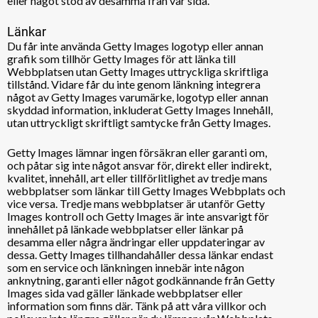
eller något stöd av desamma från vår sida.
Länkar
Du får inte använda Getty Images logotyp eller annan
grafik som tillhör Getty Images för att länka till
Webbplatsen utan Getty Images uttryckliga skriftliga
tillstånd. Vidare får du inte genom länkning integrera
något av Getty Images varumärke, logotyp eller annan
skyddad information, inkluderat Getty Images Innehåll,
utan uttryckligt skriftligt samtycke från Getty Images.
Getty Images lämnar ingen försäkran eller garanti om,
och påtar sig inte något ansvar för, direkt eller indirekt,
kvalitet, innehåll, art eller tillförlitlighet av tredje mans
webbplatser som länkar till Getty Images Webbplats och
vice versa. Tredje mans webbplatser är utanför Getty
Images kontroll och Getty Images är inte ansvarigt för
innehållet på länkade webbplatser eller länkar på
desamma eller några ändringar eller uppdateringar av
dessa. Getty Images tillhandahåller dessa länkar endast
som en service och länkningen innebär inte någon
anknytning, garanti eller något godkännande från Getty
Images sida vad gäller länkade webbplatser eller
information som finns där. Tänk på att våra villkor och