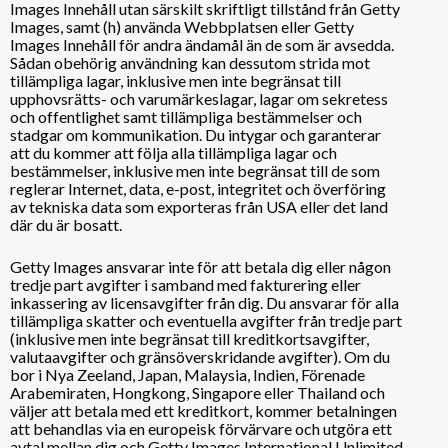
Images Innehåll utan särskilt skriftligt tillstånd från Getty
Images, samt (h) använda Webbplatsen eller Getty
Images Innehåll för andra ändamål än de som är avsedda.
Sådan obehörig användning kan dessutom strida mot
tillämpliga lagar, inklusive men inte begränsat till
upphovsrätts- och varumärkeslagar, lagar om sekretess
och offentlighet samt tillämpliga bestämmelser och
stadgar om kommunikation. Du intygar och garanterar
att du kommer att följa alla tillämpliga lagar och
bestämmelser, inklusive men inte begränsat till de som
reglerar Internet, data, e-post, integritet och överföring
av tekniska data som exporteras från USA eller det land
där du är bosatt.
Getty Images ansvarar inte för att betala dig eller någon
tredje part avgifter i samband med fakturering eller
inkassering av licensavgifter från dig. Du ansvarar för alla
tillämpliga skatter och eventuella avgifter från tredje part
(inklusive men inte begränsat till kreditkortsavgifter,
valutaavgifter och gränsöverskridande avgifter). Om du
bor i Nya Zeeland, Japan, Malaysia, Indien, Förenade
Arabemiraten, Hongkong, Singapore eller Thailand och
väljer att betala med ett kreditkort, kommer betalningen
att behandlas via en europeisk förvärvare och utgöra ett
avtal mellan dig och Getty Images International Unlimited