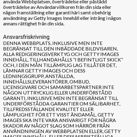
använda Webbplatsen, överträdelse eller påstådd
överträdelse av Användarvillkoren från din sida eller
någon framställning eller garanti häri samt obehörig
användning av Getty Images Innehåll eller intrång i någon
annans rättighet från din sida.
Ansvarsfriskrivning
DENNA WEBBPLATS, INKLUSIVE MEN INTE
BEGRÄNSAT TILL DEN INBÄDDADE BILDVISAREN,
ALLA REDIGERINGSVERKTYG OCH GETTY IMAGES
INNEHÅLL, TILLHANDAHÅLLS ”I BEFINTLIGT SKICK”
OCH, I DEN MÅN TILLÄMPLIG LAG TILLÅTER DET,
LÄMNAR GETTY IMAGES OCH DESS
LEDNINGSGRUPP, ANSTÄLLDA,
INNEHÅLLSLEVERANTÖRER, OMBUD,
LICENSGIVARE OCH SAMARBETSPARTNER INTE
NÅGON UTTRYCKLIG ELLER UNDERFÖRSTÅDD
GARANTI, INKLUSIVE MEN INTE BEGRÄNSAT TILL
UNDERFÖRSTÅDDA GARANTIER OM SÄLJBARHET,
TILLFREDSSTÄLLANDE KVALITET ELLER
LÄMPLIGHET FÖR ETT VISST ÄNDAMÅL. GETTY
IMAGES SKA INTE VARA ANSVARIGT FÖR NÅGRA
SKADOR AV NÅGOT SLAG SOM HÄRRÖR FRÅN
ANVÄNDNINGEN AV WEBBPLATSEN ELLER, GETTY
IMAGES INNEHÅLL, ELLER DESSASBRISTFÄLLIGA