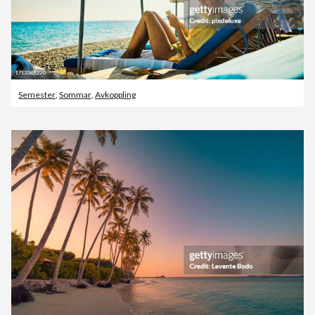
Semester
,
Sommar
,
Avkoppling