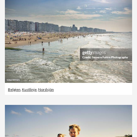
Belgien
,
Kustlinje
,
Nordsjön