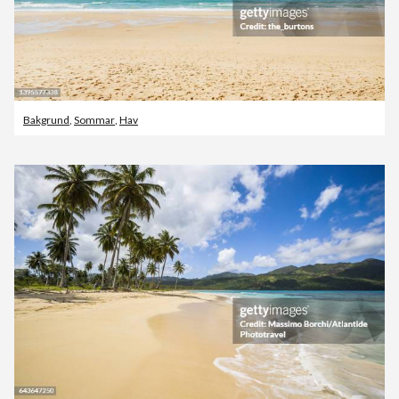
Bakgrund
,
Sommar
,
Hav