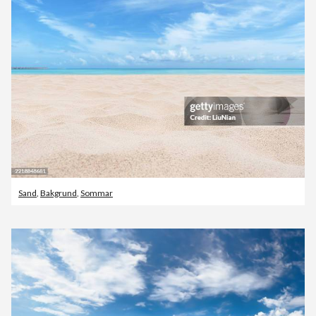
Sand
,
Bakgrund
,
Sommar