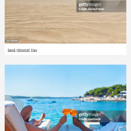
Sand
,
Himmel
,
Hav