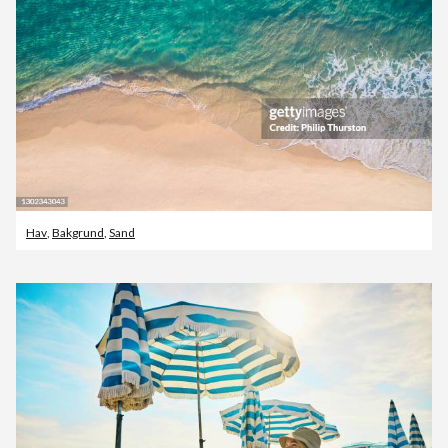
Hav
,
Bakgrund
,
Sand