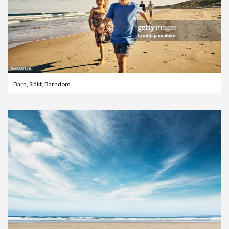
Barn
,
Släkt
,
Barndom