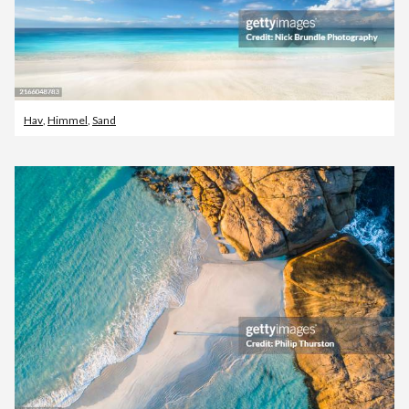
Hav
,
Himmel
,
Sand