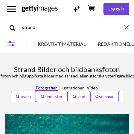
Logga in
KREATIVT MATERIAL
REDAKTIONELL
Strand Bilder och bildbanksfoton
sfoton och högupplösta bilder med
strand
, eller utforska ytterligare bi
Fotografier
Illustrationer
Video
beach
semester
sand
sommar
hav