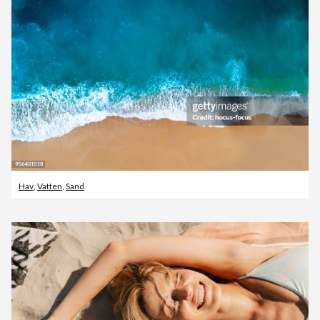
Hav
,
Vatten
,
Sand