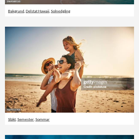
Bakgrund
,
Delstat Hawaii
,
Solnedgång
Släkt
,
Semester
,
Sommar