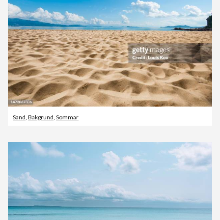
Sand
,
Bakgrund
,
Sommar