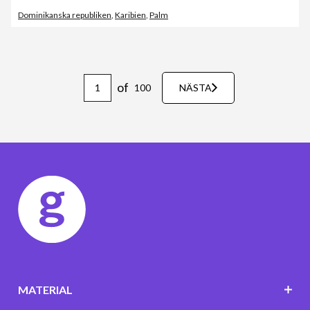
Dominikanska republiken
,
Karibien
,
Palm
of
100
NÄSTA
MATERIAL