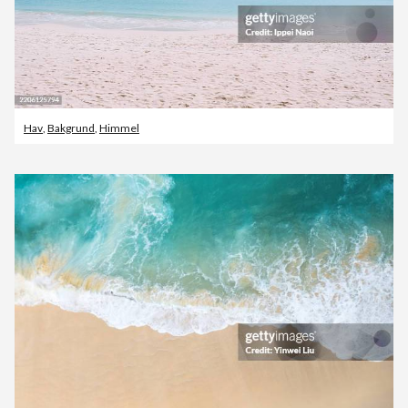
Hav
,
Bakgrund
,
Himmel