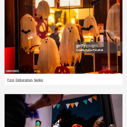
Fest
,
Dekoration
,
Spöke