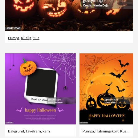
Pumpa
,
Kuslig
,
Hus
Bakgrund
,
Tavelram
,
Ram
Pumpa
,
Hälsningskort
,
Kuslig