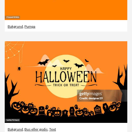
Bakgrund
,
Pumpa
Bakgrund
,
Bus eller godis
,
Text