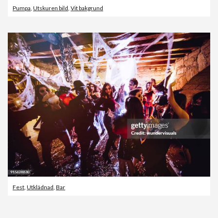
Pumpa
,
Utskuren bild
,
Vit bakgrund
Fest
,
Utklädnad
,
Bar