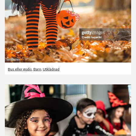
Bus eller godis
,
Barn
,
Utklädnad