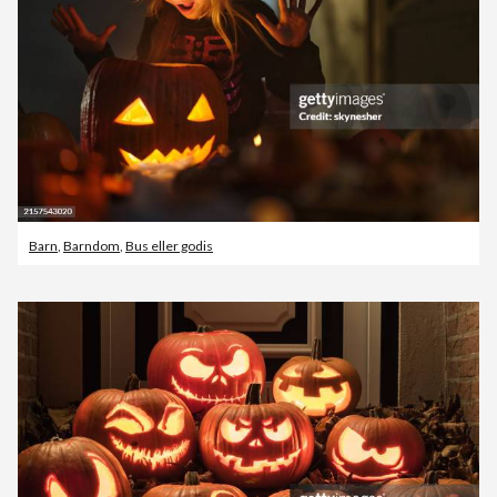
Barn
,
Barndom
,
Bus eller godis