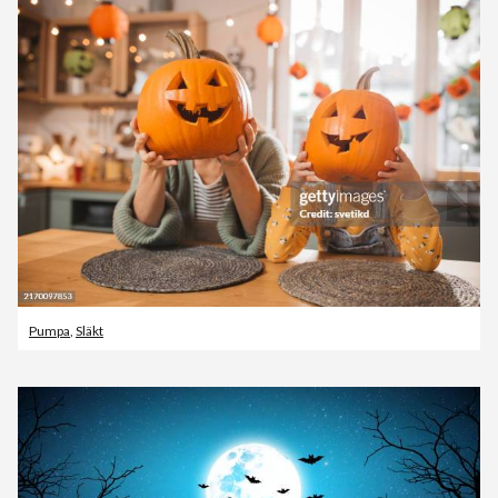
Pumpa
,
Släkt