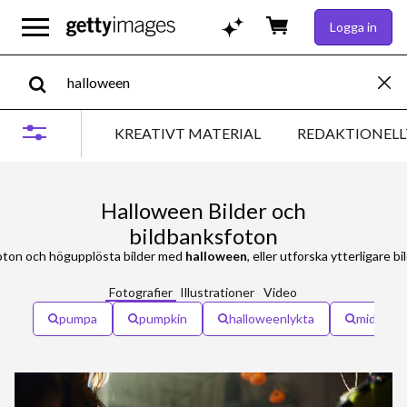
Logga in
KREATIVT MATERIAL
REDAKTIONELL
Halloween Bilder och
bildbanksfoton
oton och högupplösta bilder med
halloween
, eller utforska ytterligare 
Fotografier
Illustrationer
Video
pumpa
pumpkin
halloweenlykta
midsomm