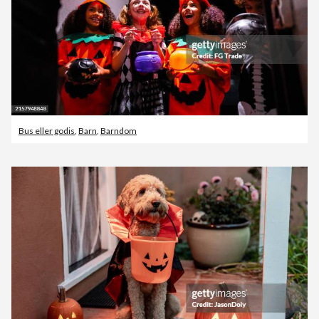
Bus eller godis
,
Barn
,
Barndom