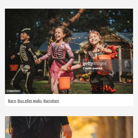
Barn
,
Bus eller godis
,
Barndom