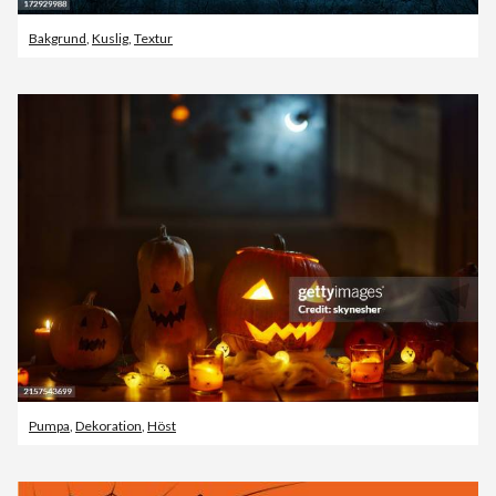
Bakgrund
,
Kuslig
,
Textur
Pumpa
,
Dekoration
,
Höst