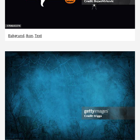
Bakgrund
,
Ikon
,
Text