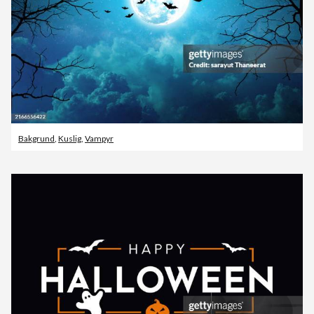
Bakgrund
,
Kuslig
,
Vampyr