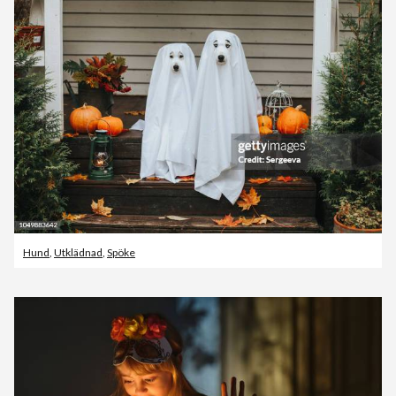
Hund
,
Utklädnad
,
Spöke