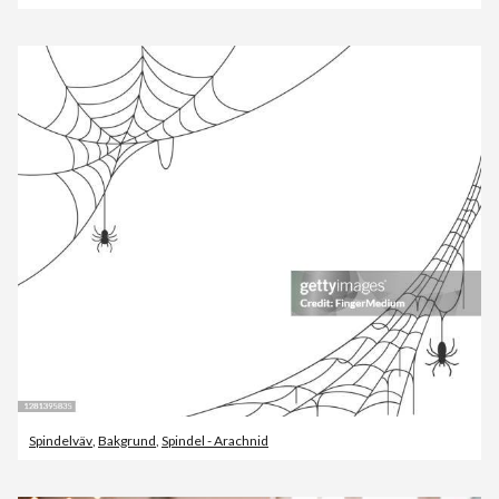
Spindelväv
,
Bakgrund
,
Spindel - Arachnid