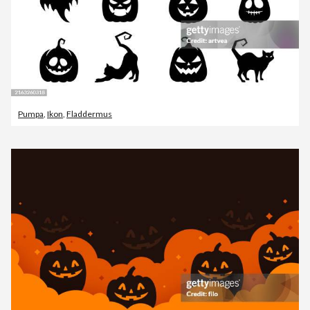
Pumpa
,
Ikon
,
Fladdermus