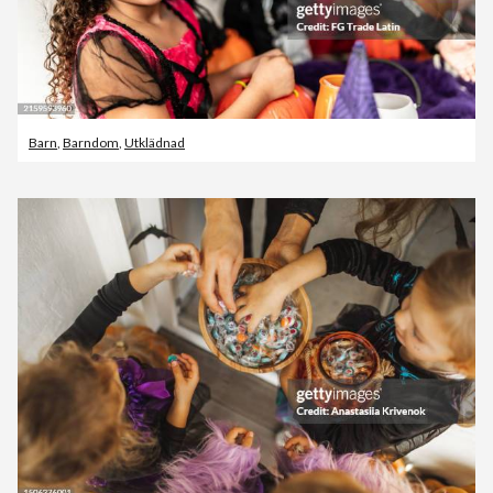
Barn
,
Barndom
,
Utklädnad