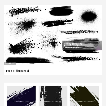
Färg
,
Målarpensel