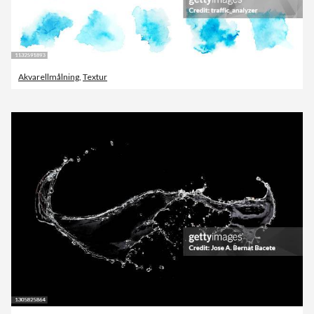
Akvarellmålning
,
Textur