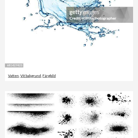
Vatten
,
Vit bakgrund
,
Färgbild