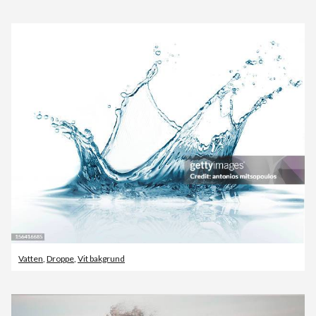
Vatten
,
Droppe
,
Vit bakgrund