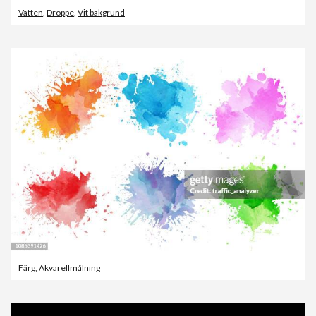
Vatten
,
Droppe
,
Vit bakgrund
Färg
,
Akvarellmålning