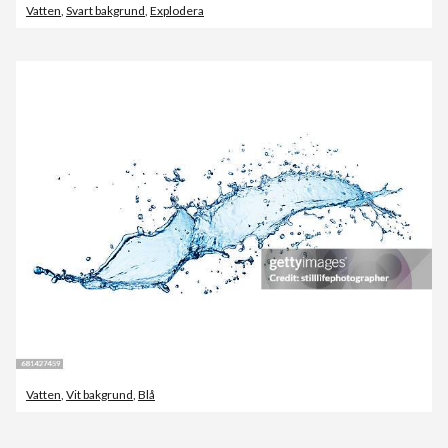
Vatten
,
Svart bakgrund
,
Explodera
Vatten
,
Vit bakgrund
,
Blå