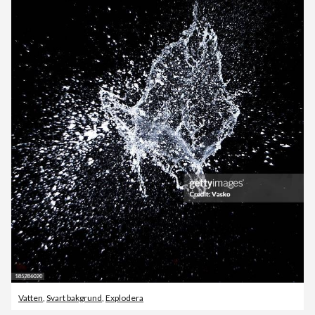
Vatten
,
Svart bakgrund
,
Explodera