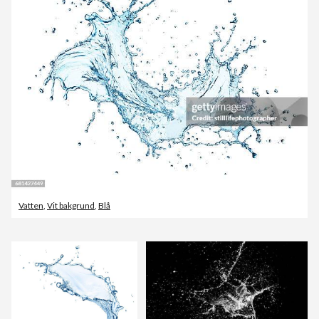
Vatten
,
Vit bakgrund
,
Blå