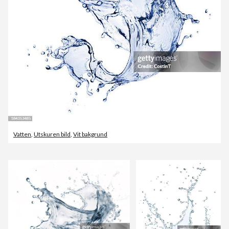
Vatten
,
Utskuren bild
,
Vit bakgrund