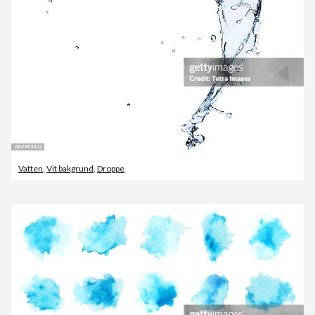
Vatten
,
Vit bakgrund
,
Droppe