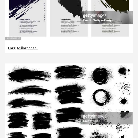
Färg
,
Målarpensel