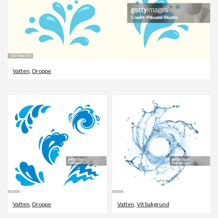
Vatten
,
Droppe
Vatten
,
Droppe
Vatten
,
Vit bakgrund