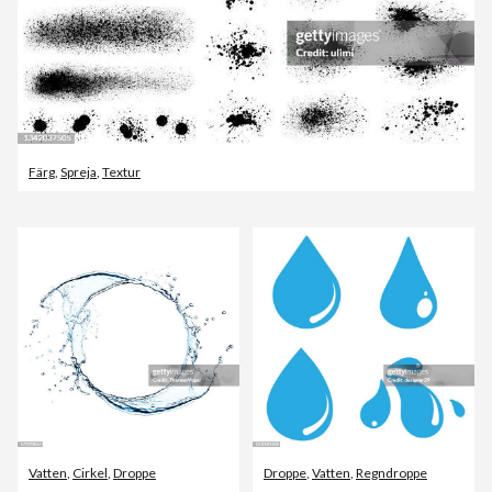
Färg
,
Spreja
,
Textur
Vatten
,
Cirkel
,
Droppe
Droppe
,
Vatten
,
Regndroppe