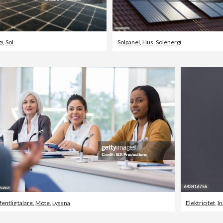
gi
,
Sol
Solpanel
,
Hus
,
Solenergi
fentlig talare
,
Möte
,
Lyssna
Elektricitet
,
In