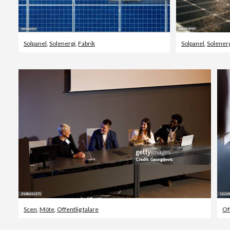
Solpanel
,
Solenergi
,
Fabrik
Solpanel
,
Solener
Scen
,
Möte
,
Offentlig talare
Of