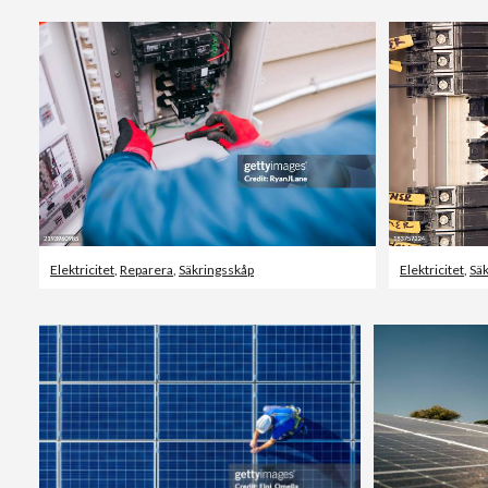
Elektricitet
,
Reparera
,
Säkringsskåp
Elektricitet
,
Sä