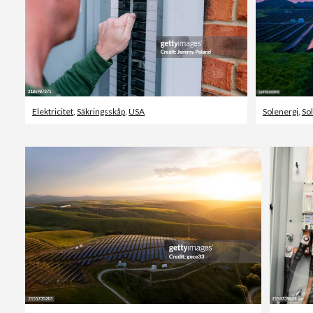
Elektricitet
,
Säkringsskåp
,
USA
Solenergi
,
So