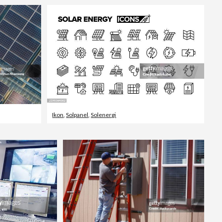
Ikon
,
Solpanel
,
Solenergi