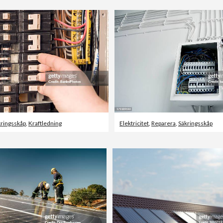
kringsskåp
,
Kraftledning
Elektricitet
,
Reparera
,
Säkringsskåp