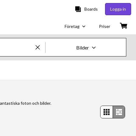
Boards
Logga in
Företag
Priser
Bilder
Kreativa bilder och videor
Bilder
Kreativt
 fantastiska foton och bilder.
Redaktionellt
Video
Kreativt