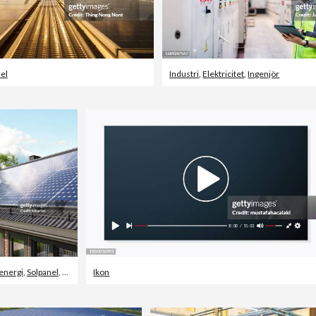
el
Industri
,
Elektricitet
,
Ingenjör
energi
,
Solpanel
,
Sol
Ikon