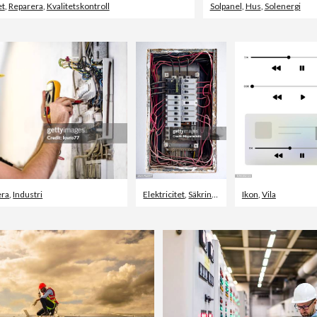
et
,
Reparera
,
Kvalitetskontroll
Solpanel
,
Hus
,
Solenergi
era
,
Industri
Elektricitet
,
Säkring
,
Kabel
Ikon
,
Vila