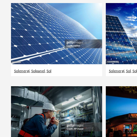
Solenergi
,
Solpanel
,
Sol
Solenergi
,
Sol
,
So