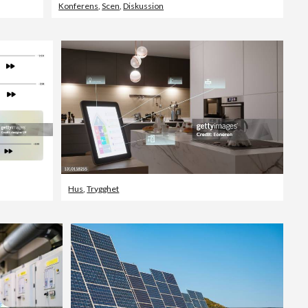
Konferens
,
Scen
,
Diskussion
Hus
,
Trygghet