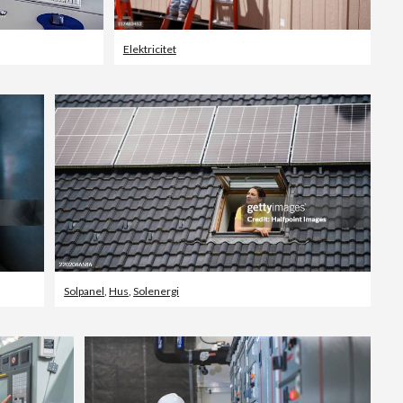
Elektricitet
Solpanel
,
Hus
,
Solenergi