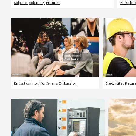
Solpanel
,
Solenergi
,
Naturen
Elektricit
Endast kvinnor
,
Konferens
,
Diskussion
Elektricitet
,
Repar