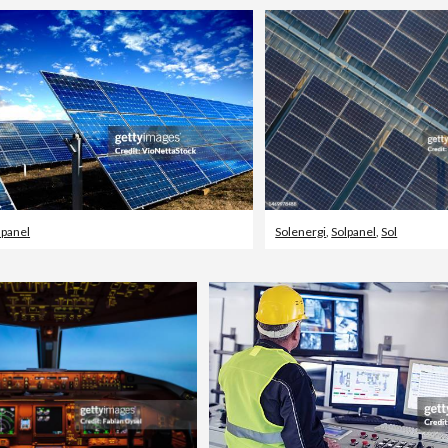
lpanel
Solenergi
,
Solpanel
,
Sol