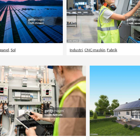
lpanel
,
Sol
Industri
,
CNC-maskin
,
Fabrik