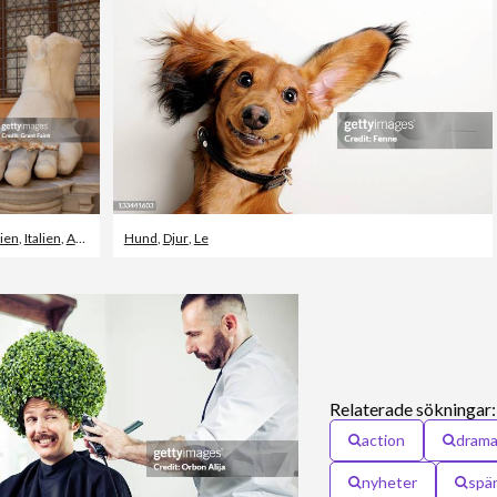
lien
,
Italien
,
Avkoppling
Hund
,
Djur
,
Le
Relaterade sökningar:
action
dram
nyheter
spä