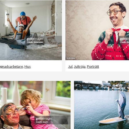
gnadsarbetare
,
Hus
Jul
,
Jultröja
,
Porträtt