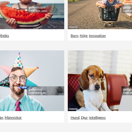
,
Bebis
Barn
,
Nöje
,
Innovation
än
,
Människor
Hund
,
Djur
,
Intelligens