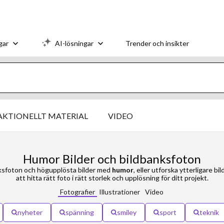
gar
AI-lösningar
Trender och insikter
AKTIONELLT MATERIAL
VIDEO
Humor Bilder och bildbanksfoton
ksfoton och högupplösta bilder med
humor
, eller utforska ytterligare b
att hitta rätt foto i rätt storlek och upplösning för ditt projekt.
Fotografier
Illustrationer
Video
nyheter
spänning
smiley
sport
teknik