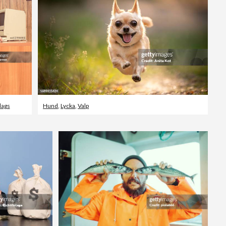
ags
Hund
,
Lycka
,
Valp