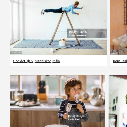
Gör-det-själv
,
Människor
,
Måla
Rom - Ita