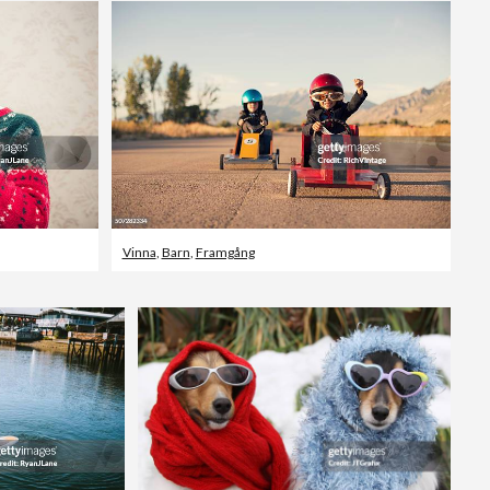
Vinna
,
Barn
,
Framgång