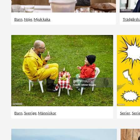
Barn
,
Nöje
,
Mjuk kaka
Trädgårds
Barn
,
Sverige
,
Människor
Serier
,
Seri