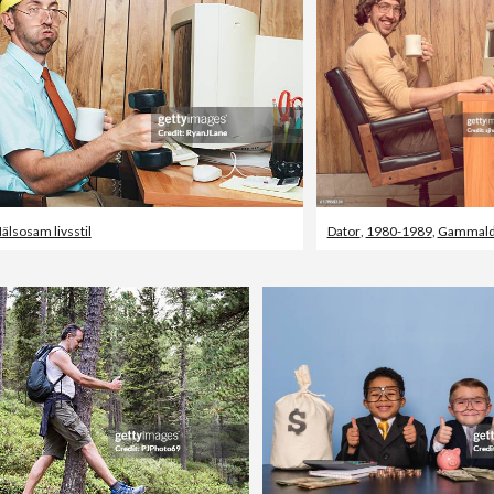
älsosam livsstil
Dator
,
1980-1989
,
Gammald