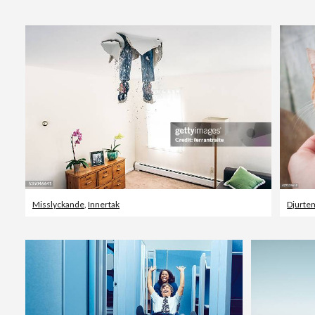
Misslyckande
,
Innertak
Djurte