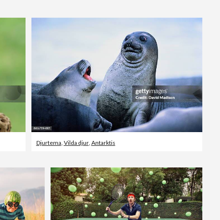
Redaktionellt
Djurtema
,
Vilda djur
,
Antarktis