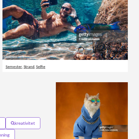
Semester
,
Strand
,
Selfie
a
kreativitet
nning