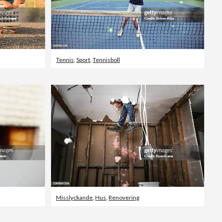
Tennis
,
Sport
,
Tennisboll
Misslyckande
,
Hus
,
Renovering