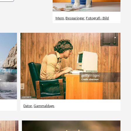
Mem
,
Besparingar
,
Fotografi - Bild
Dator
,
Gammaldags