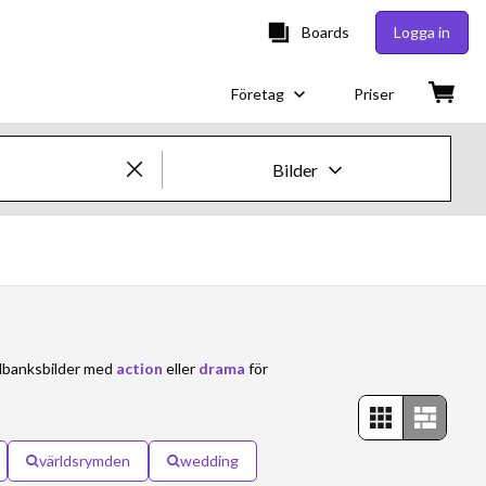
Boards
Logga in
Företag
Priser
Bilder
Kreativa bilder och videor
Bilder
Kreativt
ildbanksbilder med
action
eller
drama
för
Redaktionellt
Video
världsrymden
wedding
Kreativt