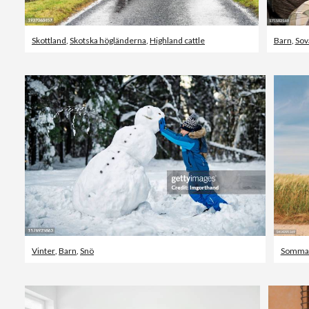
Skottland
,
Skotska högländerna
,
Highland cattle
Barn
,
Sov
Vinter
,
Barn
,
Snö
Somma