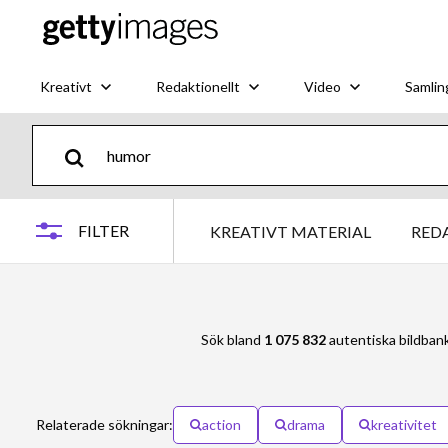
Kreativt
Redaktionellt
Video
Samlin
FILTER
KREATIVT MATERIAL
RED
Sök bland
1 075 832
autentiska bildban
Relaterade sökningar:
action
drama
kreativitet