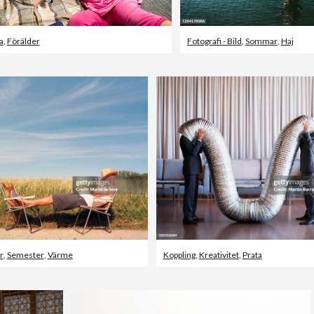
a
,
Förälder
Fotografi - Bild
,
Sommar
,
Haj
r
,
Semester
,
Värme
Koppling
,
Kreativitet
,
Prata