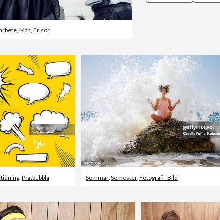
arbete
,
Män
,
Frisör
etidning
,
Pratbubbla
Sommar
,
Semester
,
Fotografi - Bild