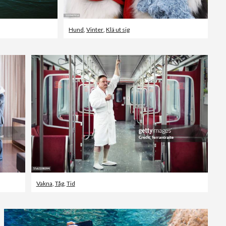
Hund
,
Vinter
,
Klä ut sig
Vakna
,
Tåg
,
Tid