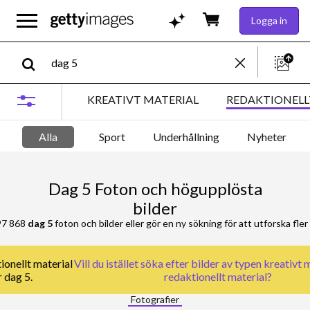
Logga in
KREATIVT MATERIAL
REDAKTIONELL
Alla
Sport
Underhållning
Nyheter
Dag 5 Foton och högupplösta
bilder
97 868
dag 5
foton och bilder eller gör en ny sökning för att utforska fler
ionellt material
Vill du istället söka efter
bilder av typen kreativt 
r dag 5.
redaktionellt material
?
Fotografier