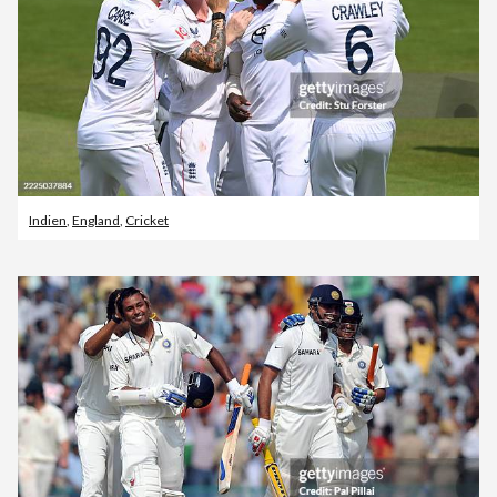
Indien
,
England
,
Cricket