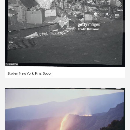
Staden New York
,
Kris
,
Sopor