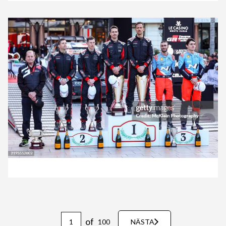
of
100
NÄSTA