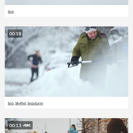
Snö
00:18
Snö
,
Skyffel
,
Snöstorm
00:13