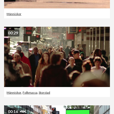
Människor
00:29
Människor
,
Folkmassa
,
Storstad
00:16