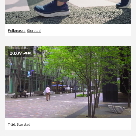
Folkmassa
,
Storstad
00:09
Träd
,
Storstad