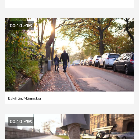
00:10
Bakifrån
,
Människor
00:10