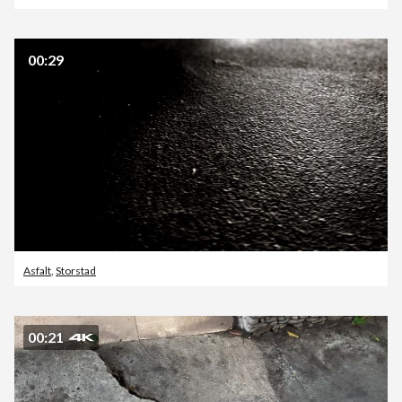
00:29
Asfalt
,
Storstad
00:21