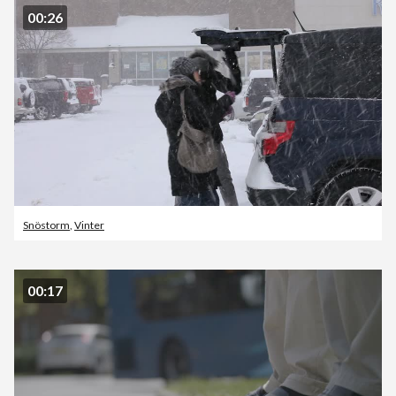
00:26
Snöstorm
,
Vinter
00:17