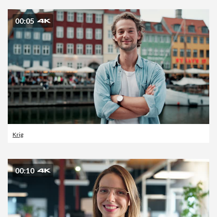
00:05
Krig
00:10