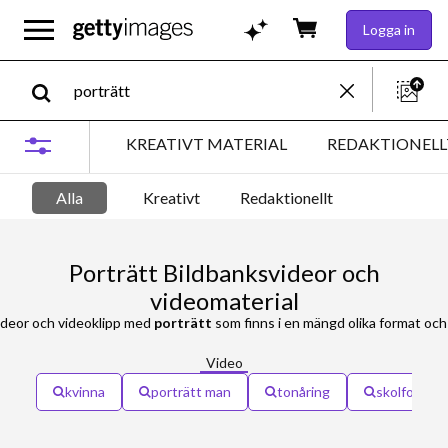
Logga in
KREATIVT MATERIAL
REDAKTIONELL
Alla
Kreativt
Redaktionellt
Porträtt Bildbanksvideor och
videomaterial
ideor och videoklipp med
porträtt
som finns i en mängd olika format och storlekar för 
Video
kvinna
porträtt man
tonåring
skolfoto