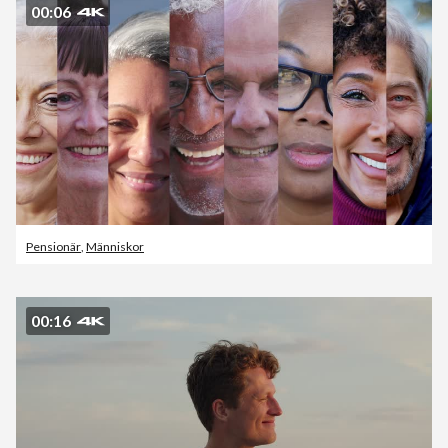
00:06
Pensionär
,
Människor
00:16