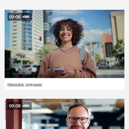
00:08
Människor
,
Ung vuxen
00:08