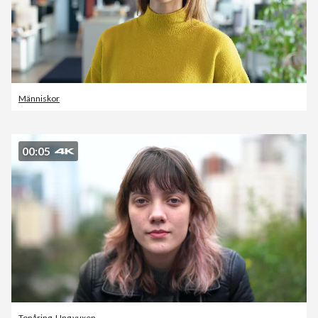
Människor
00:05
Tonåring
,
Ung vuxen