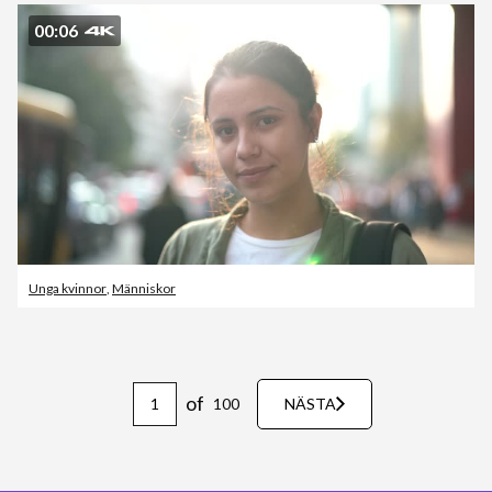
00:06
Unga kvinnor
,
Människor
of
100
NÄSTA