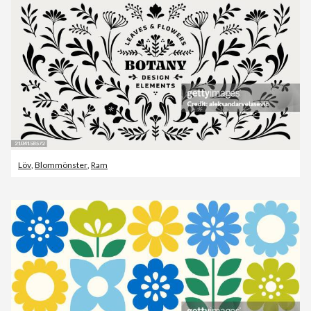
Löv
,
Blommönster
,
Ram