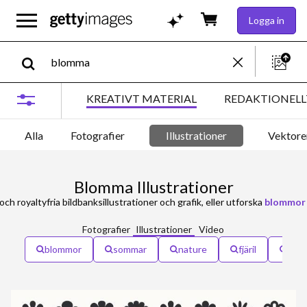
Logga in
KREATIVT MATERIAL
REDAKTIONELL
Alla
Fotografier
Illustrationer
Vektore
Blomma Illustrationer
och royaltyfria bildbanksillustrationer och grafik, eller utforska
blommor
Fotografier
Illustrationer
Video
blommor
sommar
nature
fjäril
fest