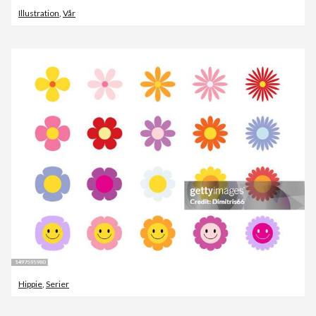
Illustration
,
Vår
Hippie
,
Serier