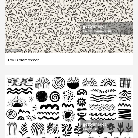
Löv
,
Blommönster