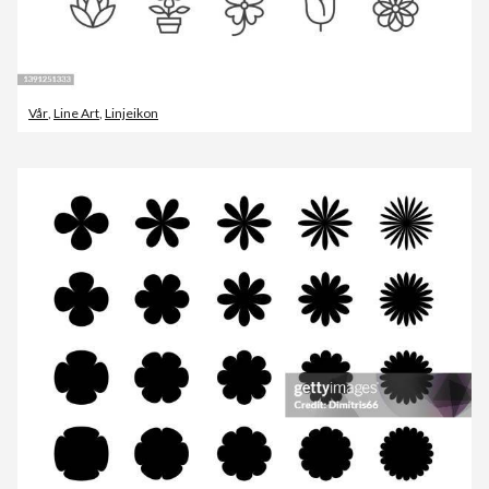
Vår
,
Line Art
,
Linjeikon