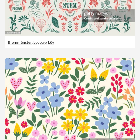
Blommönster
,
Logotyp
,
Löv