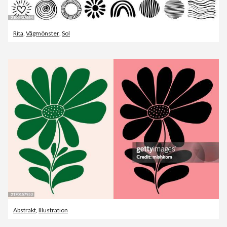
Rita
,
Vågmönster
,
Sol
Abstrakt
,
Illustration