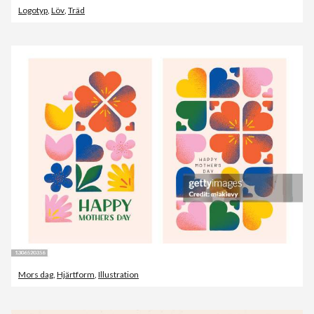
Logotyp
,
Löv
,
Träd
Mors dag
,
Hjärtform
,
Illustration