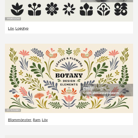
Löv
,
Logotyp
Blommönster
,
Ram
,
Löv