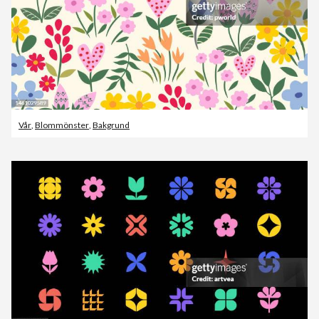
Vår
,
Blommönster
,
Bakgrund