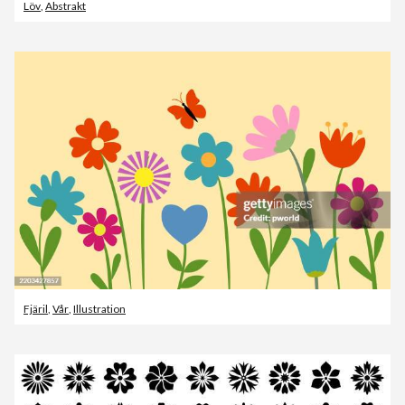
Löv
,
Abstrakt
Fjäril
,
Vår
,
Illustration