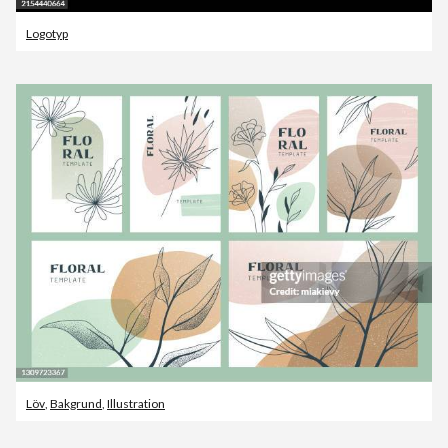
Logotyp
Löv
,
Bakgrund
,
Illustration