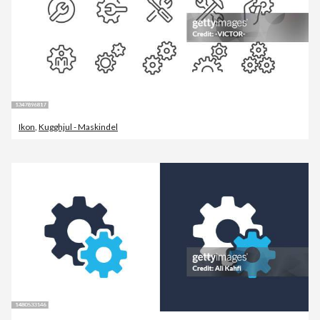
Ikon
,
Kugghjul - Maskindel