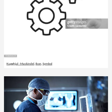
Kugghjul - Maskindel
,
Ikon
,
Symbol