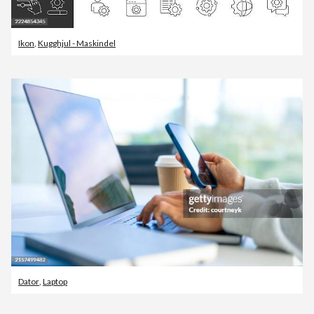
Ikon
,
Kugghjul - Maskindel
Dator
,
Laptop