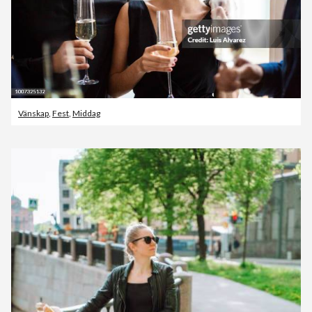
Vänskap
,
Fest
,
Middag