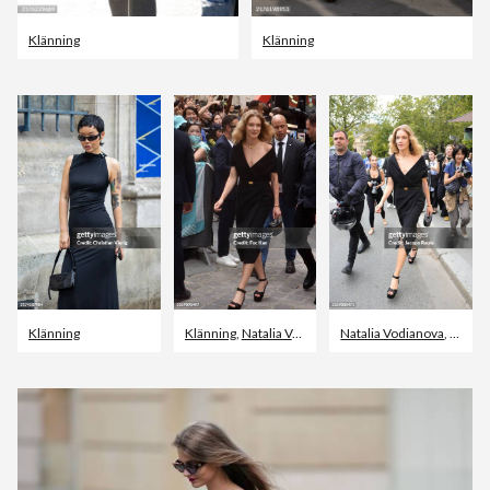
Klänning
Klänning
Klänning
Klänning
,
Natalia Vodianova
Natalia Vodianova
,
Christian Dior - Design
,
Klänni