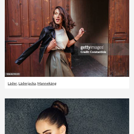
Läder
,
Läderjacka
,
Mannekäng