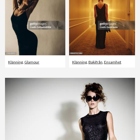
Klänning
,
Glamour
Klänning
,
Bakifrån
,
Ensamhet