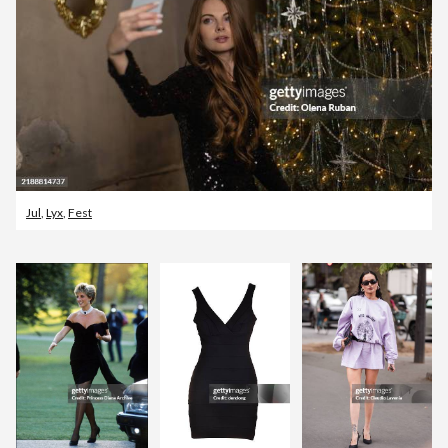
Jul
,
Lyx
,
Fest