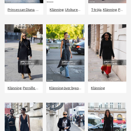
Prinsessan Diana
,
Klänning
,
Klänning
Prinsessa
,
Utskuren bild
,
Vit bakgrund
T-tröja
,
Klänning
,
Purpur
Klänning
,
Pernille Teisbaek
,
Paris
Klänning över byxor
,
Jeans
,
Klänning
Klänning