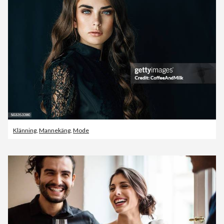
Klänning
,
Mannekäng
,
Mode