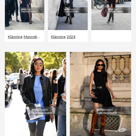
Klänning
,
Mannekäng
Klänning
,
2024