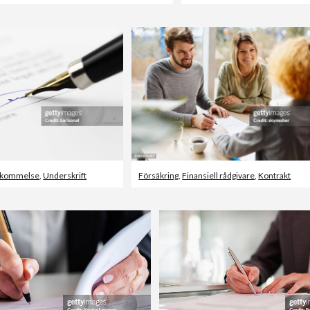
skommelse
,
Underskrift
Försäkring
,
Finansiell rådgivare
,
Kontrakt