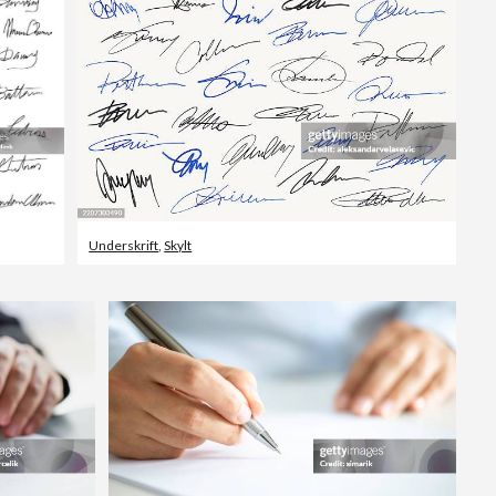
Redaktionellt
Underskrift
,
Skylt