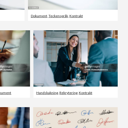
Dokument
,
Teckenspråk
,
Kontrakt
kument
Handskakning
,
Rekrytering
,
Kontrakt