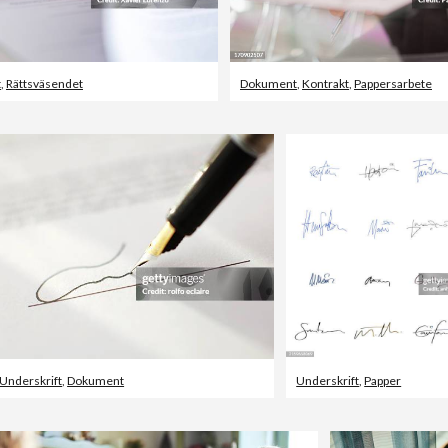
t
,
Rättsväsendet
Dokument
,
Kontrakt
,
Pappersarbete
Underskrift
,
Dokument
Underskrift
,
Papper