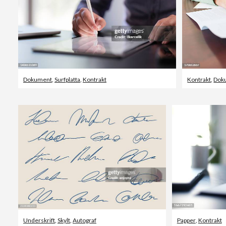
Dokument
,
Surfplatta
,
Kontrakt
Kontrakt
,
Dok
Underskrift
,
Skylt
,
Autograf
Papper
,
Kontrakt