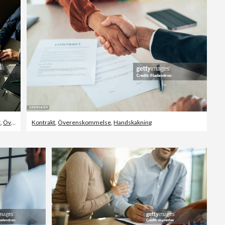
t
,
Överenskommelse
Kontrakt
,
Överenskommelse
,
Handskakning