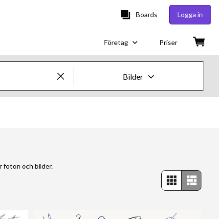
Boards
Logga in
Företag
Priser
Bilder
Kreativa bilder och videor
Bilder
Kreativt
r foton och bilder.
Redaktionellt
Video
Kreativt