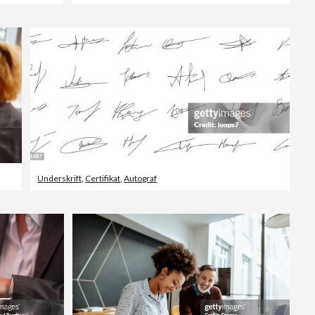
Underskrift
,
Certifikat
,
Autograf