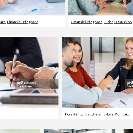
lare
,
Finansiell rådgivare
Finansiell rådgivare
,
Jurist
,
Diskussion
Försäkring
,
Fastighetsmäklare
,
Kontrakt