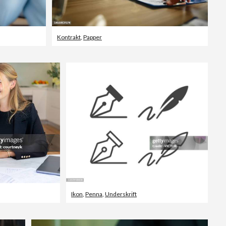
Kontrakt
,
Papper
Ikon
,
Penna
,
Underskrift