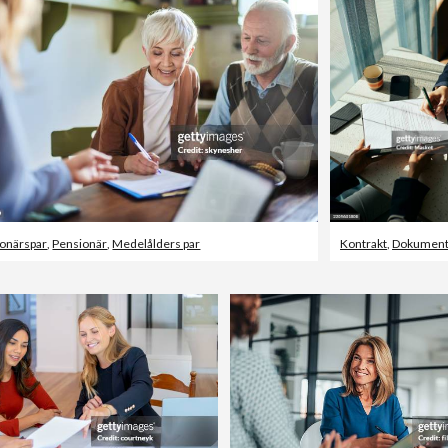
onärspar
,
Pensionär
,
Medelålders par
Kontrakt
,
Dokumen