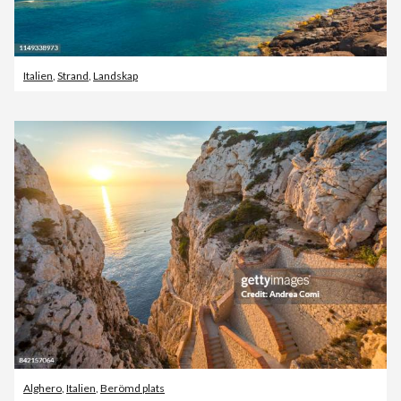
Italien
,
Strand
,
Landskap
Alghero
,
Italien
,
Berömd plats