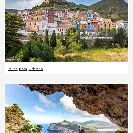
Italien
,
Bosa
,
Oristano