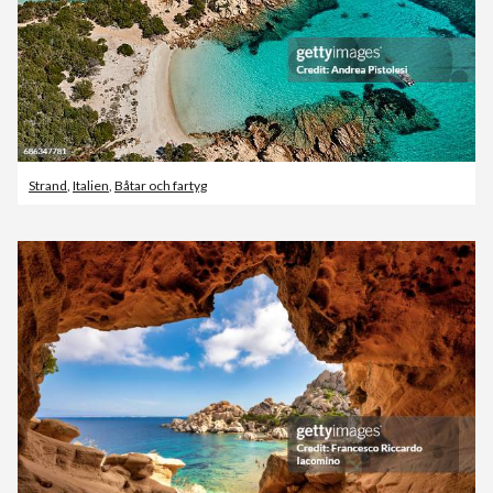
Strand
,
Italien
,
Båtar och fartyg