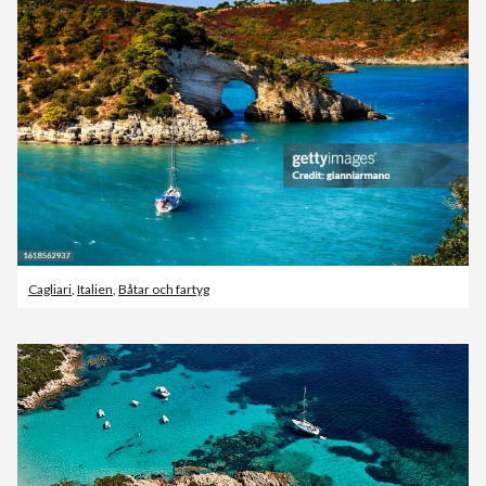
Cagliari
,
Italien
,
Båtar och fartyg