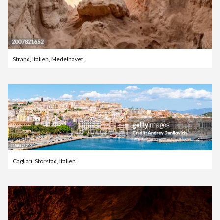
Strand
,
Italien
,
Medelhavet
Cagliari
,
Storstad
,
Italien