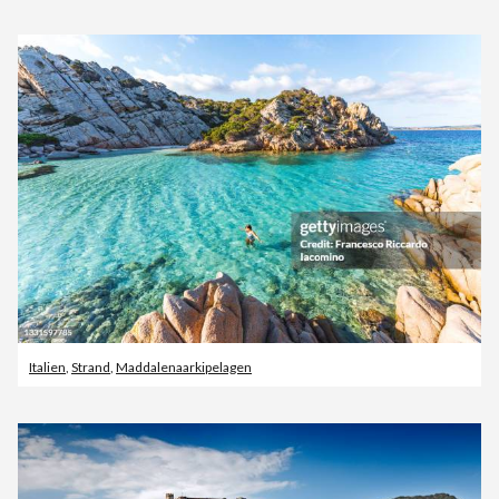
Italien
,
Strand
,
Maddalenaarkipelagen