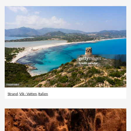
Strand
,
Vik - Vatten
,
Italien