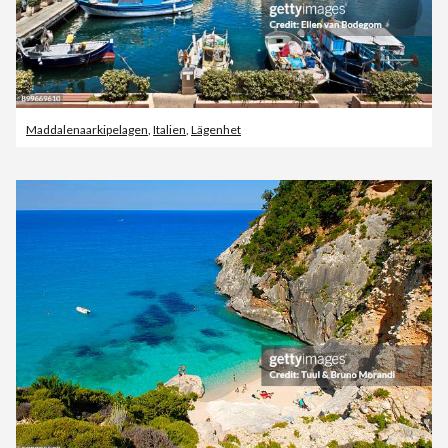
Maddalenaarkipelagen
,
Italien
,
Lägenhet