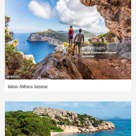
Italien
,
Alghero
,
Sommar