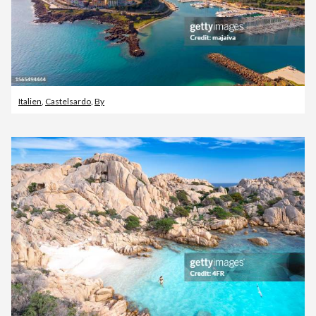
Italien
,
Castelsardo
,
By