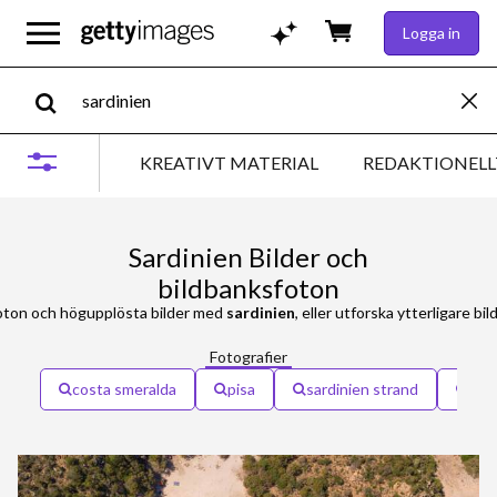
Logga in
KREATIVT MATERIAL
REDAKTIONELL
Sardinien Bilder och
bildbanksfoton
oton och högupplösta bilder med
sardinien
, eller utforska ytterligare b
Fotografier
costa smeralda
pisa
sardinien strand
tos