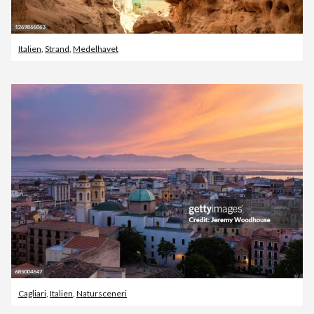
Italien
,
Strand
,
Medelhavet
Cagliari
,
Italien
,
Natursceneri