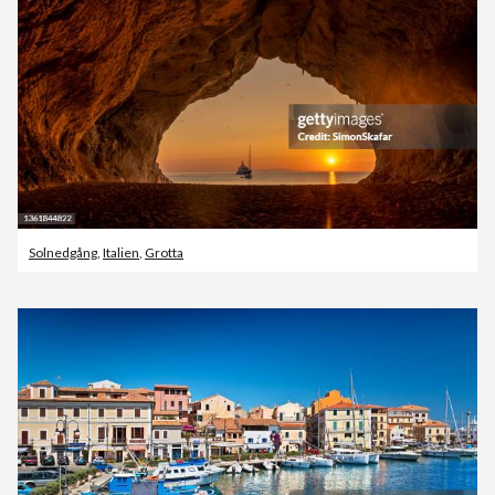
Solnedgång
,
Italien
,
Grotta