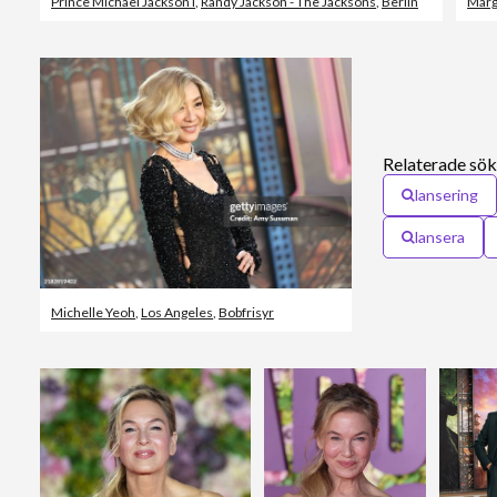
Prince Michael Jackson I
,
Randy Jackson - The Jacksons
,
Berlin
Marg
Relaterade sök
lansering
lansera
Michelle Yeoh
,
Los Angeles
,
Bobfrisyr