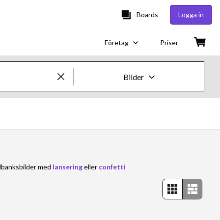
Boards
Logga in
Företag
Priser
Bilder
Kreativa bilder och videor
Bilder
Kreativt
ildbanksbilder med
lansering
eller
confetti
Redaktionellt
Video
Kreativt