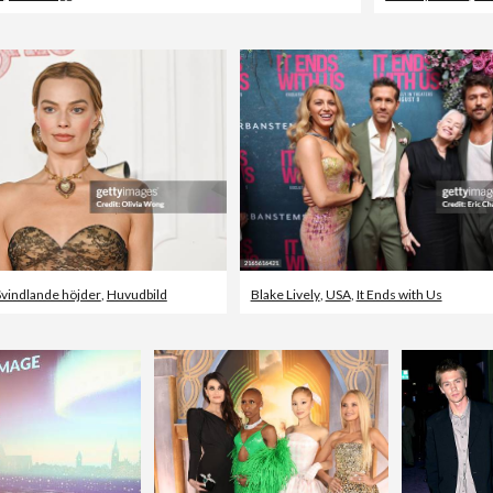
Svindlande höjder
,
Huvudbild
Blake Lively
,
USA
,
It Ends with Us