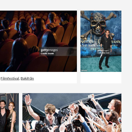
Redaktionellt
,
Filmfestival
,
Bakifrån