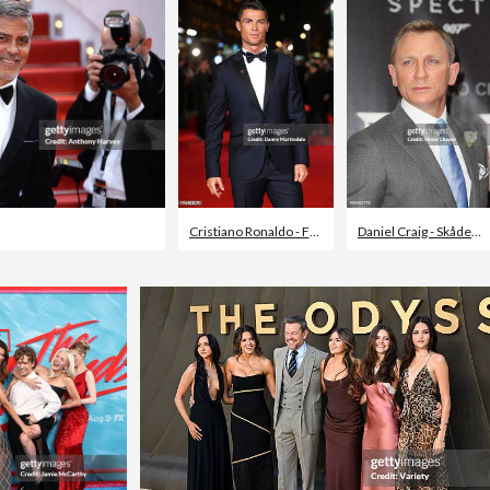
Cristiano Ronaldo - Fotbollsspelare
,
Kostym
,
Smoki
Daniel Craig - Skådespelare