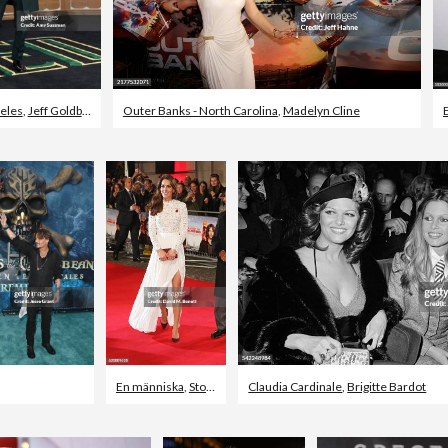
eles
,
Jeff Goldblum
Outer Banks - North Carolina
,
Madelyn Cline
wford
En människa
,
Storbritannien
Claudia Cardinale
,
Brigitte Bardot