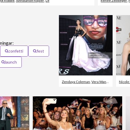
ot Robbie
,
Svindlande höjder
,
Le
Renee Zellweger
,
ningar:
confetti
fest
launch
Zendaya Coleman
,
Vera Wang - Designermärke
Nicole