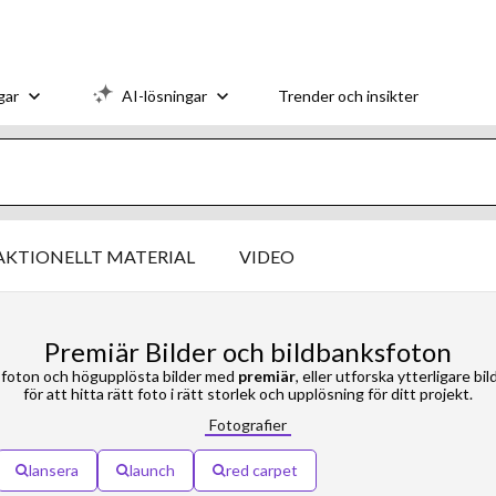
gar
AI-lösningar
Trender och insikter
AKTIONELLT MATERIAL
VIDEO
Premiär Bilder och bildbanksfoton
sfoton och högupplösta bilder med
premiär
, eller utforska ytterligare b
för att hitta rätt foto i rätt storlek och upplösning för ditt projekt.
Fotografier
lansera
launch
red carpet