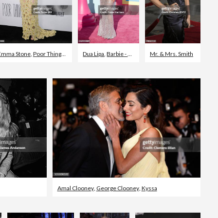
Emma Stone
,
Poor Things - Film från 2023
Dua Lipa
,
,
Barbie - Film från 2023
Staden New York
Mr. & Mrs. Smith
,
Röda mattan-eve
Amal Clooney
,
George Clooney
,
Kyssa