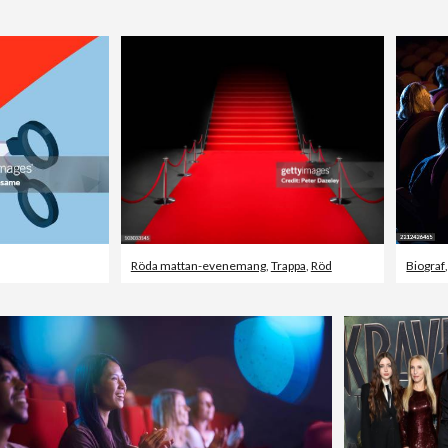
Röda mattan-evenemang
,
Trappa
,
Röd
Biograf