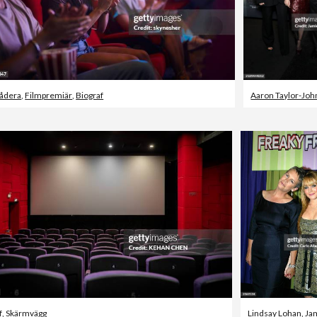
lådera
,
Filmpremiär
,
Biograf
f
,
Skärmvägg
Lindsay Lohan
,
Jamie