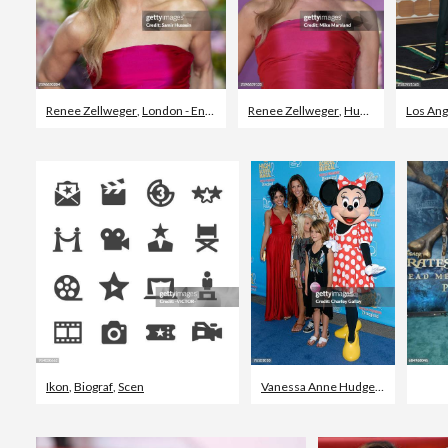
Renee Zellweger
,
London - England
Renee Zellweger
,
Huvudbild
Los Ang
Ikon
,
Biograf
,
Scen
Vanessa Anne Hudgens
,
Cindy Cra