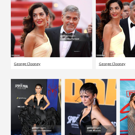
George Clooney
George Clooney