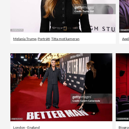
Melania Trump
,
Porträtt
,
Titta mot kameran
App
London - England
Biogra