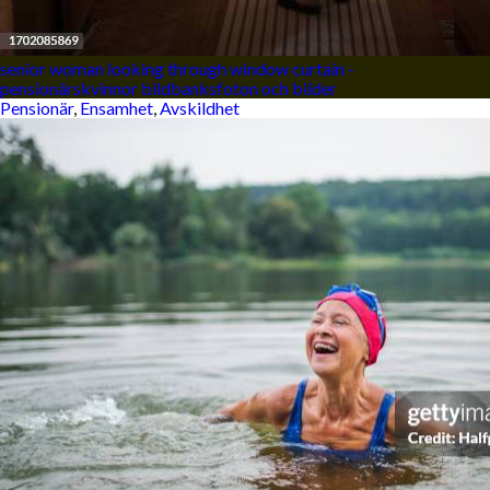
senior woman looking through window curtain -
pensionärskvinnor bildbanksfoton och bilder
Pensionär
,
Ensamhet
,
Avskildhet