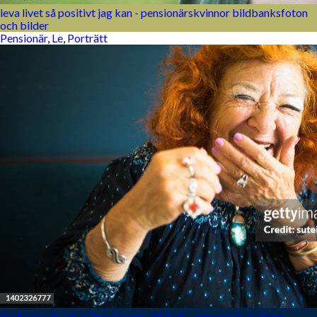
leva livet så positivt jag kan - pensionärskvinnor bildbanksfoton
och bilder
Pensionär
,
Le
,
Porträtt
the hearty laugh of the elegant old lady. - pensionärskvinnor