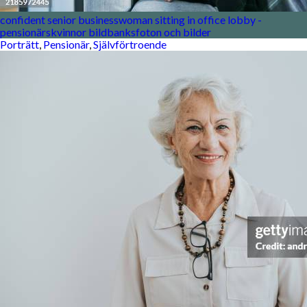
confident senior businesswoman sitting in office lobby -
pensionärskvinnor bildbanksfoton och bilder
Porträtt
,
Pensionär
,
Självförtroende