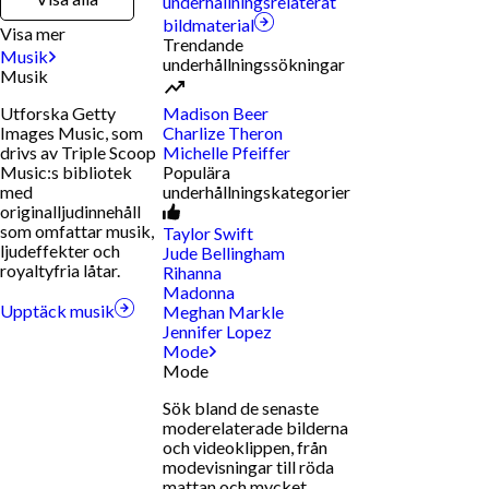
underhållningsrelaterat
bildmaterial
Visa mer
Trendande
Musik
underhållningssökningar
Musik
Utforska Getty
Madison Beer
Images Music, som
Charlize Theron
drivs av Triple Scoop
Michelle Pfeiffer
Music:s bibliotek
Populära
med
underhållningskategorier
originalljudinnehåll
som omfattar musik,
Taylor Swift
ljudeffekter och
Jude Bellingham
royaltyfria låtar.
Rihanna
Madonna
Upptäck musik
Meghan Markle
Jennifer Lopez
Mode
Mode
Sök bland de senaste
moderelaterade bilderna
och videoklippen, från
modevisningar till röda
mattan och mycket