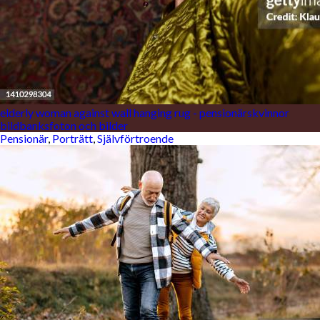
elderly woman against wall hanging rug - pensionärskvinnor
bildbanksfoton och bilder
Pensionär
,
Porträtt
,
Självförtroende