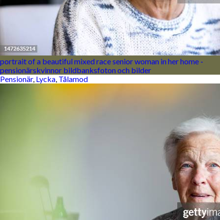
portrait of a beautiful mixed race senior woman in her home -
pensionärskvinnor bildbanksfoton och bilder
Pensionär
,
Lycka
,
Tålamod