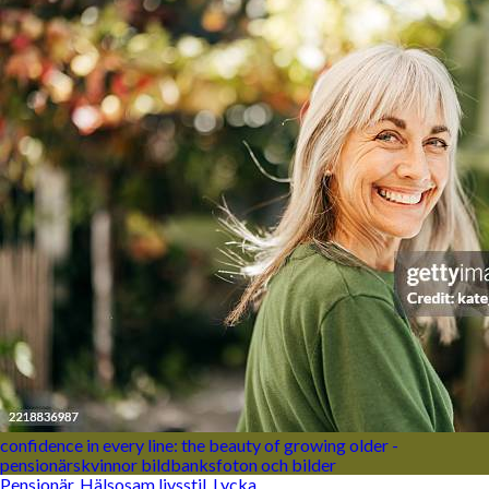
confidence in every line: the beauty of growing older -
pensionärskvinnor bildbanksfoton och bilder
Pensionär
,
Hälsosam livsstil
,
Lycka