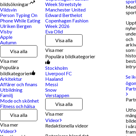
spor
bildsökningar
Week Streetstyle
Medi
Vildsvin
Manchester United
spor
Person Typing On
Edward Berthelot
Phone While Eating
Copenhagen Fashion
Uppt
Ulriken Bergen
Week 2026
nyhet
Visby
Eva Olid
unde
Apple
och
Visa alla
Autumn
arki
Visa mer
som 
Visa alla
histo
Populära bildkategorier
Visa mer
best
intry
Populära
Stockholm
bildkategorier
Liverpool FC
Se i
Arkitektur
Haaland
ögon
Affärer och finans
Messi
Part
Utbildning
Snow
Familj
Verstappen
Part
Mode och skönhet
Visa alla
Fitness och hälsa
Utfo
Visa mer
Visa alla
mång
Videor
bild
Visa mer
Redaktionella videor
i vår
Videor
fram
Botanisera bland det