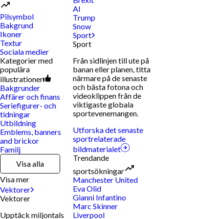
AI
Pilsymbol
Trump
Bakgrund
Snow
Ikoner
Sport
Textur
Sport
Sociala medier
Kategorier med
Från sidlinjen till ute på
populära
banan eller planen, titta
närmare på de senaste
illustrationer
och bästa fotona och
Bakgrunder
videoklippen från de
Affärer och finans
viktigaste globala
Seriefigurer- och
sportevenemangen.
tidningar
Utbildning
Utforska det senaste
Emblems, banners
sportrelaterade
and brickor
bildmaterialet
Familj
Trendande
Visa alla
sportsökningar
Visa mer
Manchester United
Eva Olid
Vektorer
Gianni Infantino
Vektorer
Marc Skinner
Upptäck miljontals
Liverpool