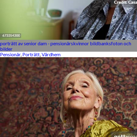
porträtt av senior dam - pensionärskvinnor bildbanksfoton och
bilder
Pensionär
,
Porträtt
,
Vårdhem