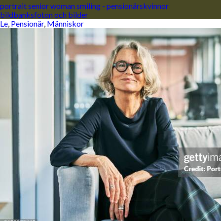
portrait senior woman smiling - pensionärskvinnor
bildbanksfoton och bilder
Le
,
Pensionär
,
Människor