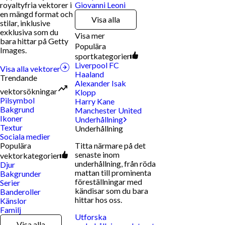
royaltyfria vektorer i
Giovanni Leoni
en mängd format och
Visa alla
stilar, inklusive
exklusiva som du
Visa mer
bara hittar på Getty
Populära
Images.
sportkategorier
Liverpool FC
Visa alla vektorer
Haaland
Trendande
Alexander Isak
vektorsökningar
Klopp
Pilsymbol
Harry Kane
Bakgrund
Manchester United
Ikoner
Underhållning
Textur
Underhållning
Sociala medier
Populära
Titta närmare på det
senaste inom
vektorkategorier
underhållning, från röda
Djur
mattan till prominenta
Bakgrunder
föreställningar med
Serier
kändisar som du bara
Banderoller
hittar hos oss.
Känslor
Familj
Utforska
Visa alla