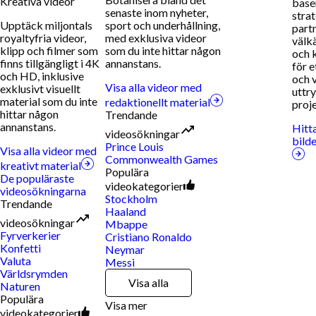
Kreativa videor
base
senaste inom nyheter,
stra
Upptäck miljontals
sport och underhållning,
part
royaltyfria videor,
med exklusiva videor
välk
klipp och filmer som
som du inte hittar någon
och 
finns tillgängligt i 4K
annanstans.
för e
och HD, inklusive
och v
Visa alla videor med
exklusivt visuellt
uttry
material som du inte
redaktionellt material
proje
hittar någon
Trendande
annanstans.
Hitt
videosökningar
bild
Prince Louis
Visa alla videor med
Commonwealth Games
kreativt material
Populära
De populäraste
videokategorier
videosökningarna
Stockholm
Trendande
Haaland
videosökningar
Mbappe
Fyrverkerier
Cristiano Ronaldo
Konfetti
Neymar
Valuta
Messi
Världsrymden
Visa alla
Naturen
Populära
Visa mer
videokategorier