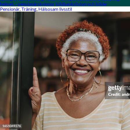
helmet. - pensionärskvinnor bildbanksfoton och bilder
Pensionär
,
Träning
,
Hälsosam livsstil