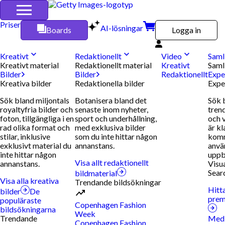
Priser
AI-lösningar
Boards
Logga in
Kreativt
Redaktionellt
Video
Saml
Kreativt material
Redaktionellt material
Kreativt
Saml
Bilder
Bilder
Redaktionellt
Expe
Kreativa bilder
Redaktionella bilder
Expe
Sök bland miljontals
Botanisera bland det
Sök 
royaltyfria bilder och
senaste inom nyheter,
trend
foton, tillgängliga i en
sport och underhållning,
och 
rad olika format och
med exklusiva bilder
är kl
stilar, inklusive
som du inte hittar någon
komm
exklusivt material du
annanstans.
anvä
inte hittar någon
uppb
Visa allt redaktionellt
annanstans.
Visu
Searc
bildmaterial
Visa alla kreativa
Trendande bildsökningar
Hitt
bilder
De
prem
populäraste
Copenhagen Fashion
bildsökningarna
Week
Trendande
Medi
Copenhagen Fashion