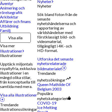
Nyheter
Äventyr
Nyheter
Animering och
rörelsegrafik
Sök bland foton från de
Arkitektur
senaste
Affärer och finans
nyhetshändelserna och
Utbildning
rapportering av
Familj
världshändelser med
förstklassigt bild- och
Visa alla
videomaterial,
Visa mer
tillgängligt i 4K- och
HD-format.
Illustrationer
Illustrationer
Utforska det senaste
nyhetsrelaterade
Upptäck miljontals
royaltyfria, exklusiva
bildmaterialet
illustrationer i en
Trendande
mängd olika stilar,
nyhetssökningar
från konceptuella till
Queen Mathilde Of
samtida med mera.
Belgium 2003
Populära
Visa alla illustrationer
nyhetskategorier
COVID-19
Trendande
Ice Melting
illustrationssökningar
Brexit