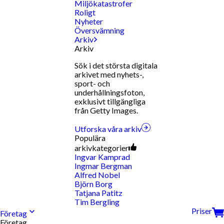
Miljökatastrofer
Roligt
Nyheter
Översvämning
Arkiv
Arkiv
Sök i det största digitala
arkivet med nyhets-,
sport- och
underhållningsfoton,
exklusivt tillgängliga
från Getty Images.
Utforska våra arkiv
Populära
arkivkategorier
Ingvar Kamprad
Ingmar Bergman
Alfred Nobel
Björn Borg
Tatjana Patitz
Tim Bergling
Priser
Företag
Företag