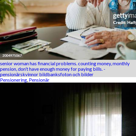
senior woman has financial problems. counting money, monthly
pension, don’t have enough money for paying bills. -
pensionärskvinnor bildbanksfoton och bilder
Pensionering
,
Pensionär