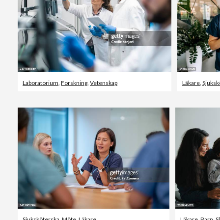
Laboratorium
,
Forskning
,
Vetenskap
Läkare
,
Sjuksk
Sjuksköterska
,
Möte
,
Läkare
Läkare
,
Barn
,
S