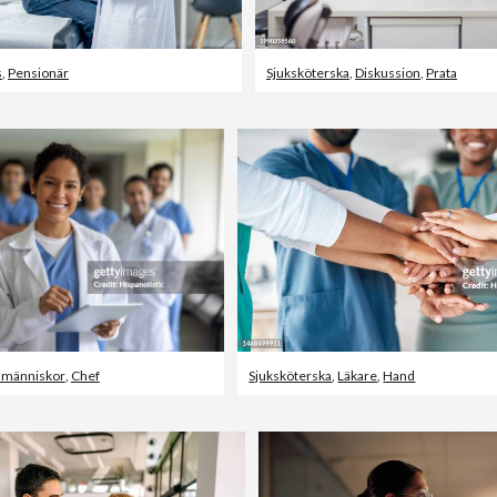
s
,
Pensionär
Sjuksköterska
,
Diskussion
,
Prata
 människor
,
Chef
Sjuksköterska
,
Läkare
,
Hand