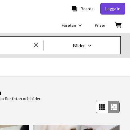
Boards
Logga in
Företag
Priser
Bilder
Kreativa bilder och videor
Bilder
Kreativt
n
a fler foton och bilder.
Redaktionellt
Video
Kreativt