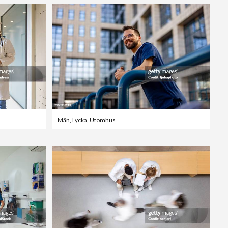
Män
,
Lycka
,
Utomhus