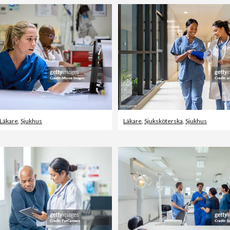
Läkare
,
Sjukhus
Läkare
,
Sjuksköterska
,
Sjukhus