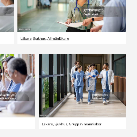
Läkare
,
Sjukhus
,
Allmänläkare
Läkare
,
Sjukhus
,
Grupp av människor