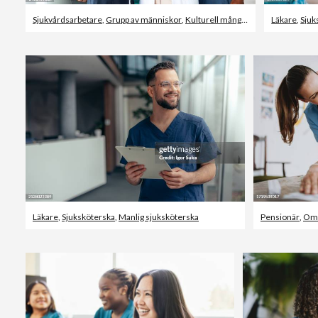
Sjukvårdsarbetare
,
Grupp av människor
,
Kulturell mångfald
Läkare
,
Sjuk
Läkare
,
Sjuksköterska
,
Manlig sjuksköterska
Pensionär
,
Om