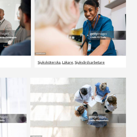
Redaktionellt
Sjuksköterska
,
Läkare
,
Sjukvårdsarbetare