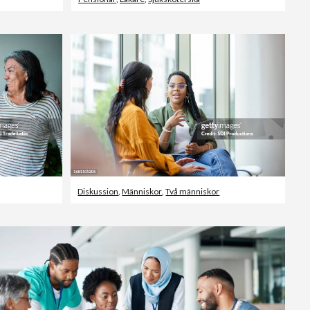
Diskussion
,
Människor
,
Två människor