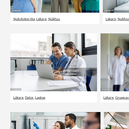
Sjuksköterska
,
Läkare
,
Sjukhus
Läkare
,
Sjukhu
Läkare
,
Dator
,
Laptop
Läkare
,
Grupp av