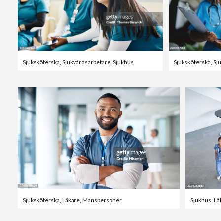
Sjuksköterska
,
Sjukvårdsarbetare
,
Sjukhus
Sjuksköterska
,
Sj
Sjuksköterska
,
Läkare
,
Manspersoner
Sjukhus
,
Lä