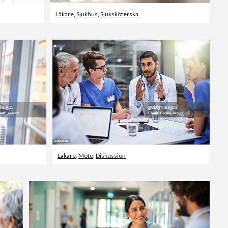
Läkare
,
Sjukhus
,
Sjuksköterska
Läkare
,
Möte
,
Diskussion