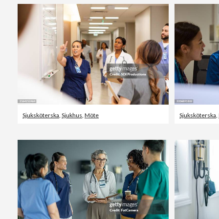
Sjuksköterska
,
Sjukhus
,
Möte
Sjuksköterska
,