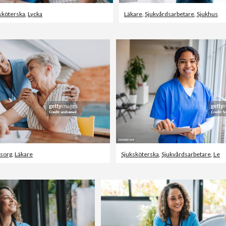
sköterska
,
Lycka
Läkare
,
Sjukvårdsarbetare
,
Sjukhus
sorg
,
Läkare
Sjuksköterska
,
Sjukvårdsarbetare
,
Le