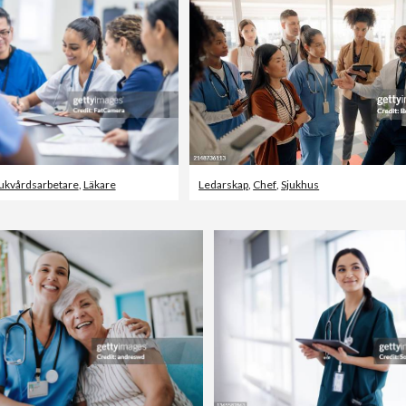
jukvårdsarbetare
,
Läkare
Ledarskap
,
Chef
,
Sjukhus