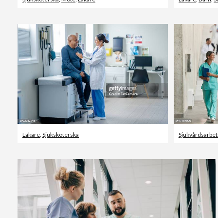
Läkare
,
Sjuksköterska
Sjukvårdsarbet