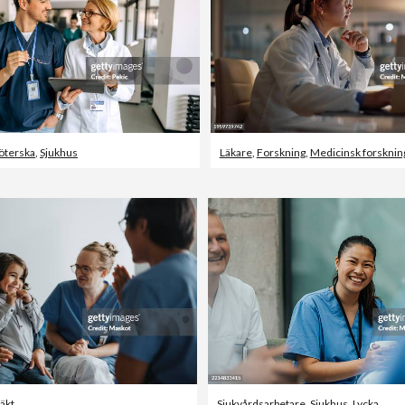
öterska
,
Sjukhus
Läkare
,
Forskning
,
Medicinsk forsknin
läkt
Sjukvårdsarbetare
,
Sjukhus
,
Lycka