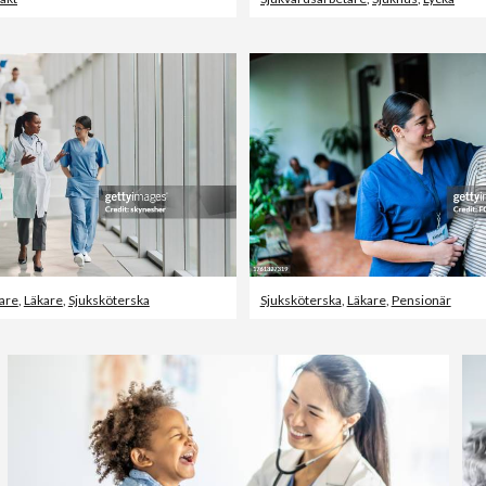
are
,
Läkare
,
Sjuksköterska
Sjuksköterska
,
Läkare
,
Pensionär