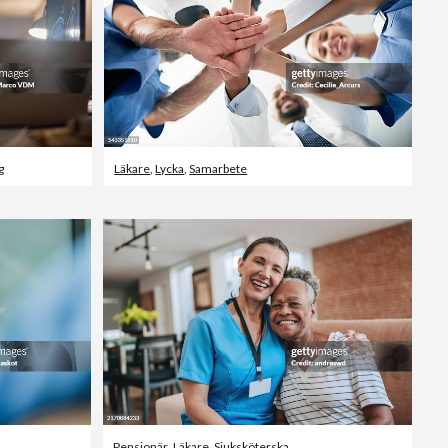
g
Läkare
,
Lycka
,
Samarbete
Pensionär
,
Läkare
,
Sjuksköterska