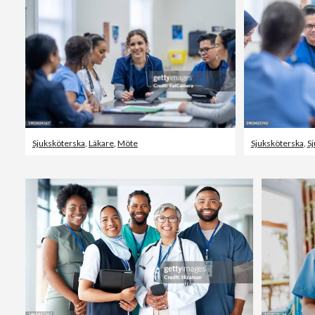
Sjuksköterska
,
Läkare
,
Möte
Sjuksköterska
,
S