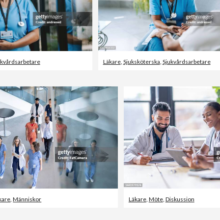
ukvårdsarbetare
Läkare
,
Sjuksköterska
,
Sjukvårdsarbetare
kare
,
Människor
Läkare
,
Möte
,
Diskussion