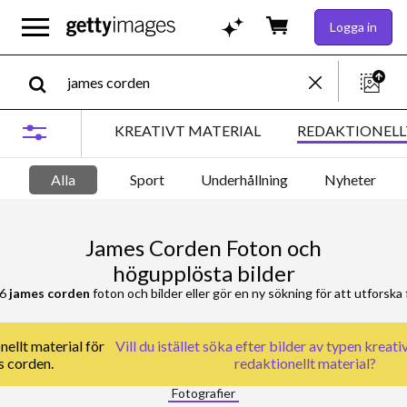
Logga in
KREATIVT MATERIAL
REDAKTIONELL
Alla
Sport
Underhållning
Nyheter
James Corden Foton och
högupplösta bilder
76
james corden
foton och bilder eller gör en ny sökning för att utforska f
nellt material för
Vill du istället söka efter
bilder av typen kreati
s corden.
redaktionellt material
?
Fotografier