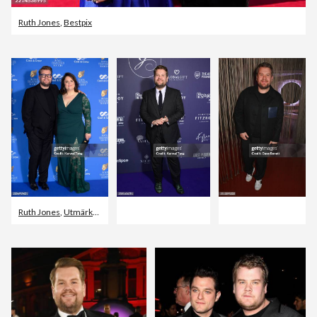
Ruth Jones
,
Bestpix
Ruth Jones
,
Utmärkelse