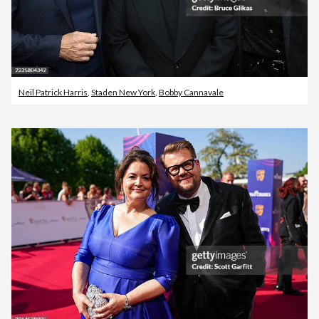
Neil Patrick Harris
,
Staden New York
,
Bobby Cannavale