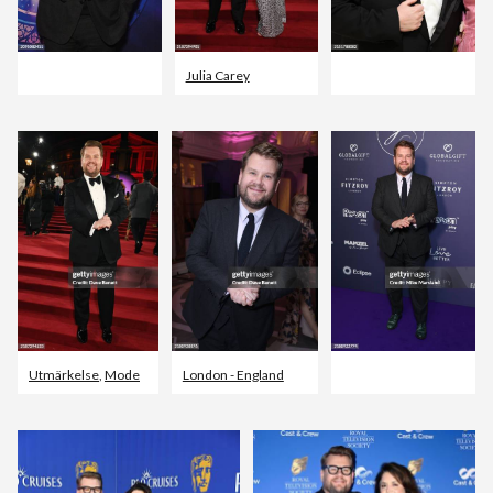
Julia Carey
Utmärkelse
,
Mode
London - England