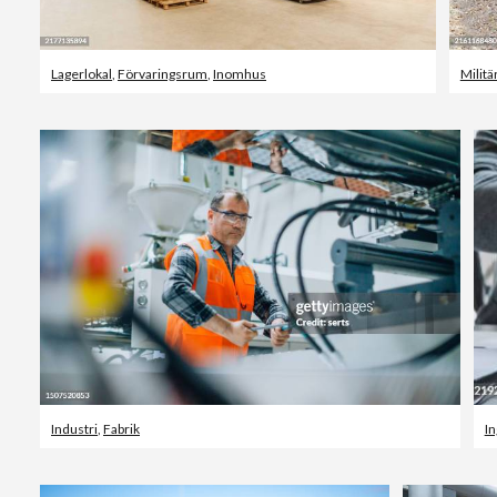
Lagerlokal
,
Förvaringsrum
,
Inomhus
Militä
Industri
,
Fabrik
In