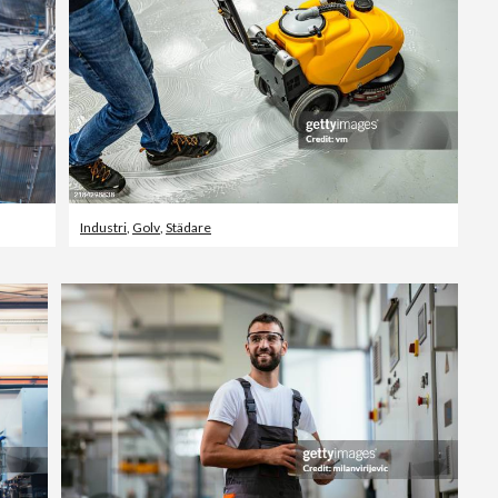
Industri
,
Golv
,
Städare