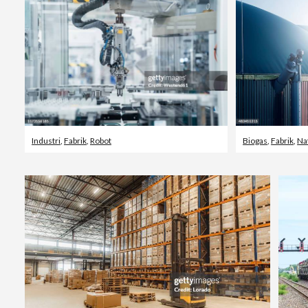
Industri
,
Fabrik
,
Robot
Biogas
,
Fabrik
,
Na