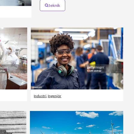
teknik
Industri
,
Ingenjör