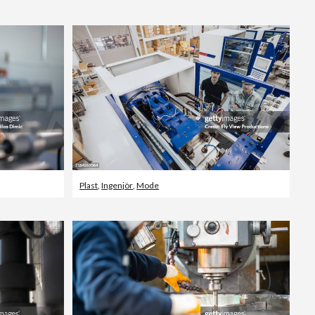
Redaktionellt
Plast
,
Ingenjör
,
Mode