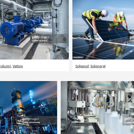
Industri
,
Vatten
Solpanel
,
Solenergi