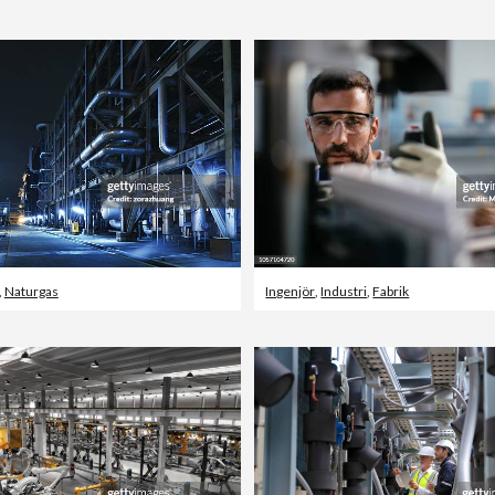
,
Naturgas
Ingenjör
,
Industri
,
Fabrik