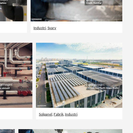
Industri
,
Svarv
Solpanel
,
Fabrik
,
Industri