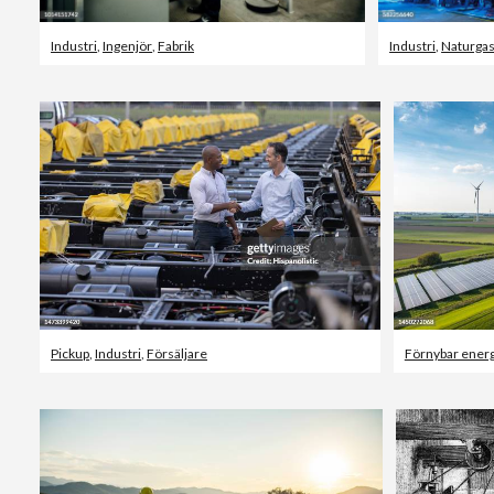
Industri
,
Ingenjör
,
Fabrik
Industri
,
Naturga
Pickup
,
Industri
,
Försäljare
Förnybar energ