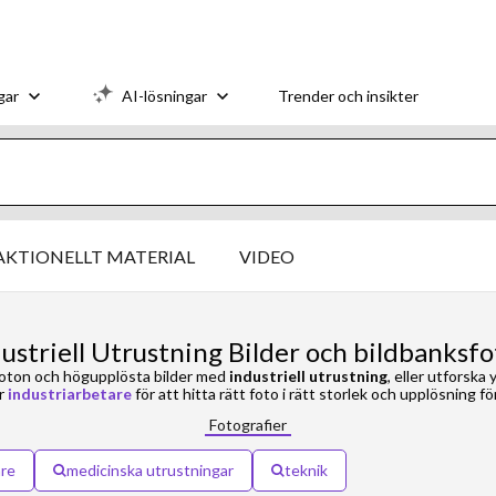
gar
AI-lösningar
Trender och insikter
AKTIONELLT MATERIAL
VIDEO
ustriell Utrustning Bilder och bildbanksf
foton och högupplösta bilder med
industriell utrustning
, eller utforska
r
industriarbetare
för att hitta rätt foto i rätt storlek och upplösning för
Fotografier
are
medicinska utrustningar
teknik