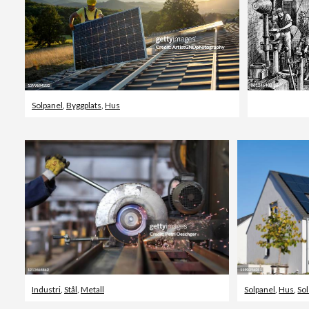
Solpanel
,
Byggplats
,
Hus
Industri
,
Stål
,
Metall
Solpanel
,
Hus
,
So