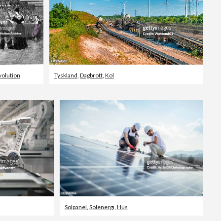
volution
Tyskland
,
Dagbrott
,
Kol
Solpanel
,
Solenergi
,
Hus