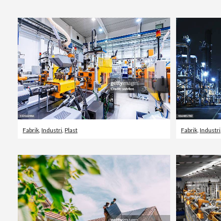
Fabrik
,
Industri
,
Plast
Fabrik
,
Industri