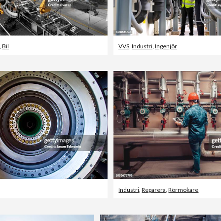
,
Bil
VVS
,
Industri
,
Ingenjör
Industri
,
Reparera
,
Rörmokare