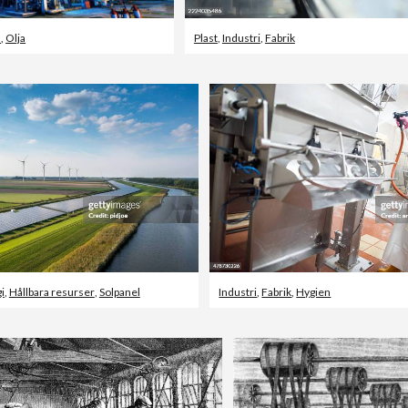
s
,
Olja
Plast
,
Industri
,
Fabrik
i
,
Hållbara resurser
,
Solpanel
Industri
,
Fabrik
,
Hygien