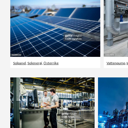
Solpanel
,
Solenergi
,
Österrike
Vattenpump
,