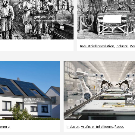
Industriell revolution
,
Industri
,
Re
lenergi
Industri
,
Artificiell intelligens
,
Robot