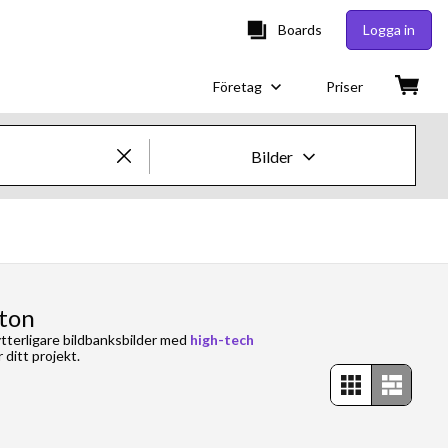
Boards
Logga in
Företag
Priser
Bilder
Kreativa bilder och videor
Bilder
Kreativt
oton
 ytterligare bildbanksbilder med
high-tech
Redaktionellt
 ditt projekt.
Video
Kreativt