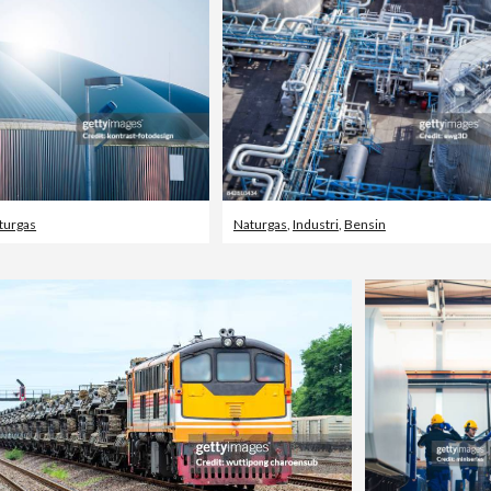
turgas
Naturgas
,
Industri
,
Bensin