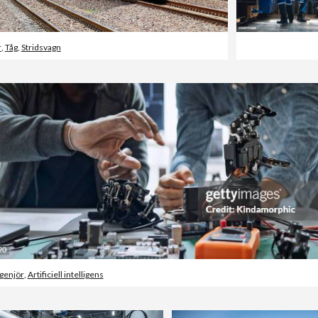
r
,
Tåg
,
Stridsvagn
genjör
,
Artificiell intelligens