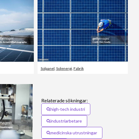
Solpanel
,
Solenergi
,
Fabrik
Relaterade sökningar:
high-tech industri
industriarbetare
medicinska utrustningar