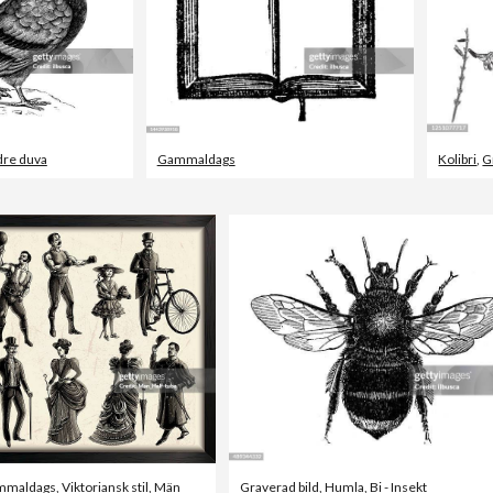
re duva
Gammaldags
Kolibri
,
G
mmaldags
,
Viktoriansk stil
,
Män
Graverad bild
,
Humla
,
Bi - Insekt