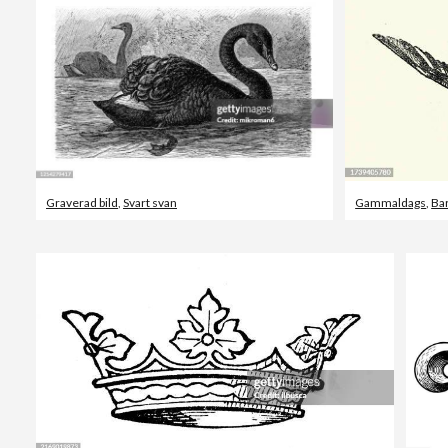
Graverad bild
,
Svart svan
Gammaldags
,
Ba