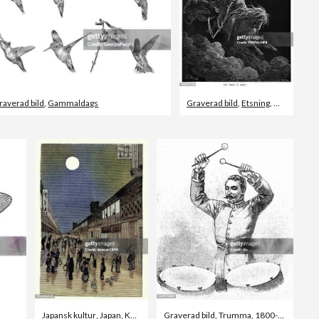
raverad bild
,
Gammaldags
Graverad bild
,
Etsning
,
Helvetet
Japansk kultur
,
Japan
,
Konst
Graverad bild
,
Trumma
,
1800-talet