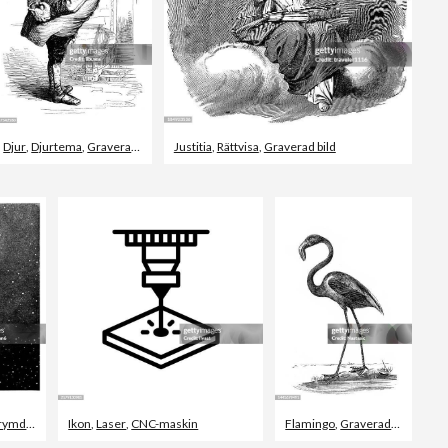
Djur
,
Djurtema
,
Graverad bild
Justitia
,
Rättvisa
,
Graverad bild
rymden
,
Astronomi
Ikon
,
Laser
,
CNC-maskin
Flamingo
,
Graverad bild
,
Skiss