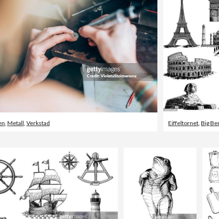
en
,
Metall
,
Verkstad
Eiffeltornet
,
Big Be