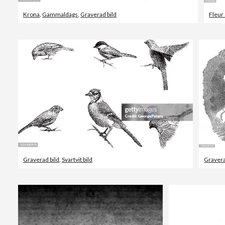
Krona
,
Gammaldags
,
Graverad bild
Fleur 
Graverad bild
,
Svartvit bild
Gravera