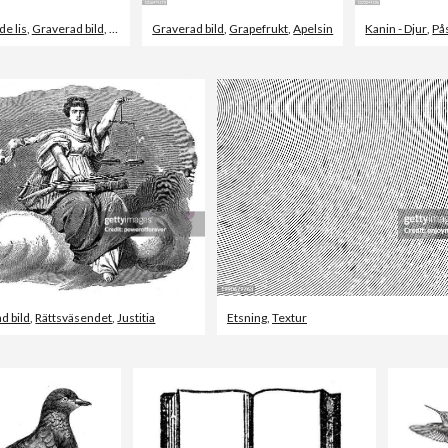
de lis
,
Graverad bild
,
Lilja
Graverad bild
,
Grapefrukt
,
Apelsin
Kanin - Djur
,
På
d bild
,
Rättsväsendet
,
Justitia
Etsning
,
Textur