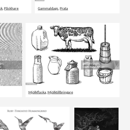
sk
,
Påskhare
Gammaldags
,
Prata
Mjölkflaska
,
Mjölktillbringare