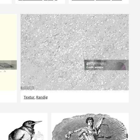
Textur
,
Randig