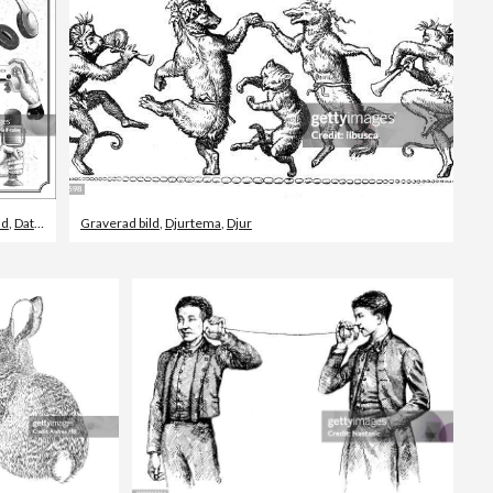
ld
,
Dator
Graverad bild
,
Djurtema
,
Djur