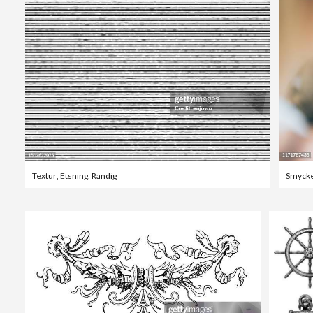
Textur
,
Etsning
,
Randig
Smyck