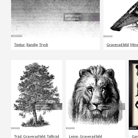
Textur
,
Randig
,
Tryck
Graverad bild
,
Mind
Träd
,
Graverad bild
,
Tallträd
Lejon
,
Graverad bild
Ga