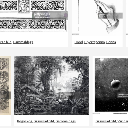
rad bild
,
Gammaldags
Hand
,
Blyertspenna
,
Penna
Regnskog
,
Graverad bild
,
Gammaldags
Graverad bild
,
Världs