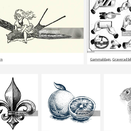
rn
Gammaldags
,
Graverad bi