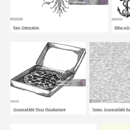
Ram
,
Dekoration
Båtar och 
Graverad bild
,
Pizza
,
Pizzakartong
Textur
,
Graverad bild
,
Ra