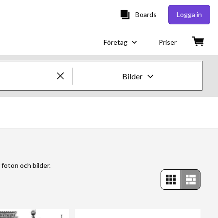
Boards
Logga in
Företag
Priser
Bilder
Kreativa bilder och videor
Bilder
Kreativt
 foton och bilder.
Redaktionellt
Video
Kreativt