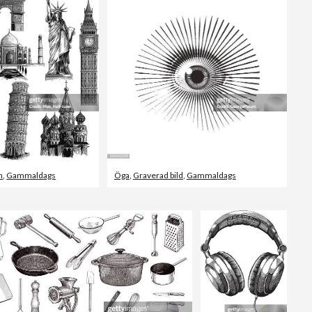
Redaktionellt
n
,
Gammaldags
Öga
,
Graverad bild
,
Gammaldags