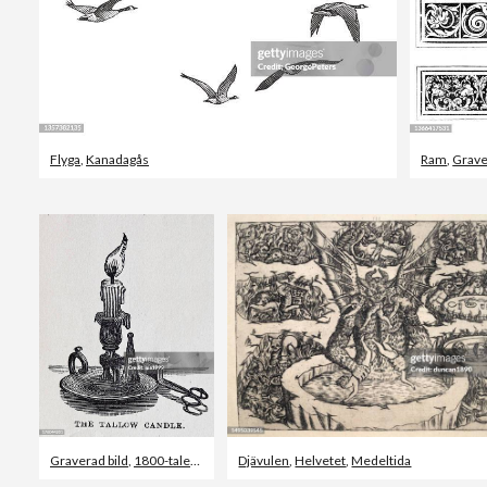
Flyga
,
Kanadagås
Ram
,
Grave
Graverad bild
,
1800-talet
,
Ljusstake
Djävulen
,
Helvetet
,
Medeltida