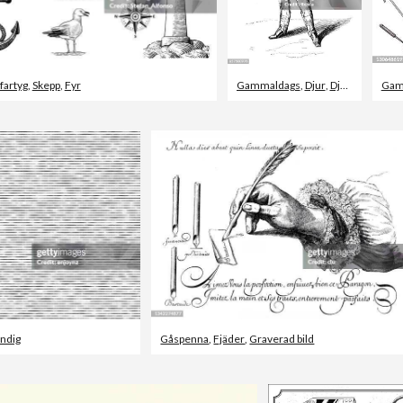
fartyg
,
Skepp
,
Fyr
Gammaldags
,
Djur
,
Djurtema
Gam
ndig
Gåspenna
,
Fjäder
,
Graverad bild