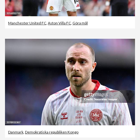
Manchester United FC
,
Aston Villa FC
,
Göra mål
Danmark
,
Demokratiska republiken Kongo