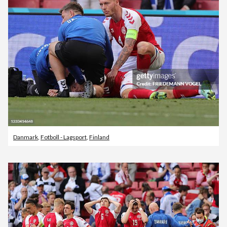
Danmark
,
Fotboll - Lagsport
,
Finland