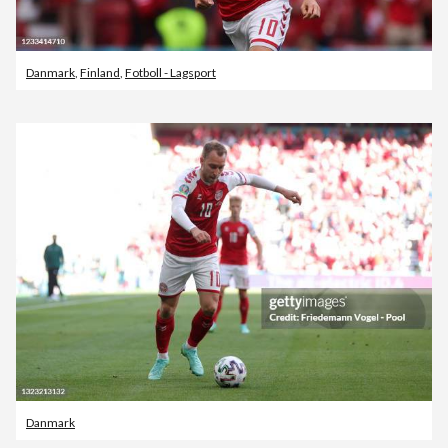
Danmark
,
Finland
,
Fotboll - Lagsport
Danmark