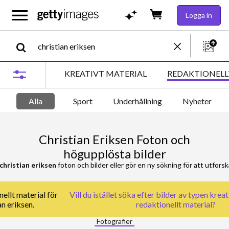
Logga in
KREATIVT MATERIAL
REDAKTIONELL
Alla
Sport
Underhållning
Nyheter
Christian Eriksen Foton och
högupplösta bilder
christian eriksen
foton och bilder eller gör en ny sökning för att utforska
ellt material för
Vill du istället söka efter
bilder av typen kreat
an eriksen.
redaktionellt material
?
Fotografier