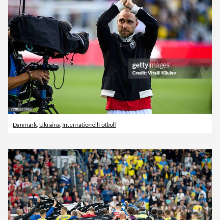
Danmark
,
Ukraina
,
Internationell fotboll