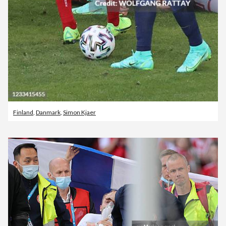
Finland
,
Danmark
,
Simon Kjaer