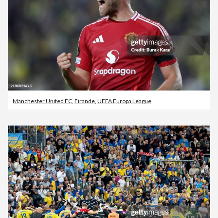
Manchester United FC
,
Firande
,
UEFA Europa League