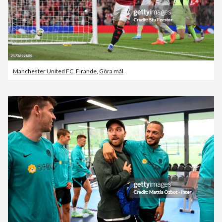
Manchester United FC
,
Firande
,
Göra mål