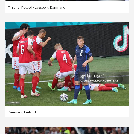
Finland
,
Fotboll - Lagsport
,
Danmark
Danmark
,
Finland