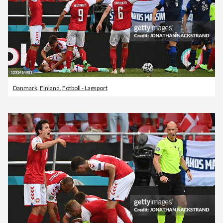
Danmark
,
Finland
,
Fotboll - Lagsport