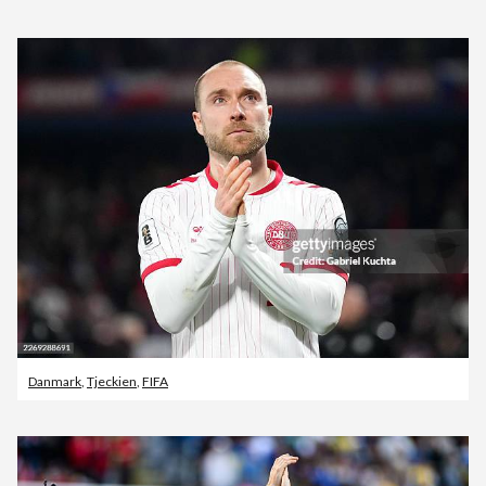
Danmark
,
Tjeckien
,
FIFA