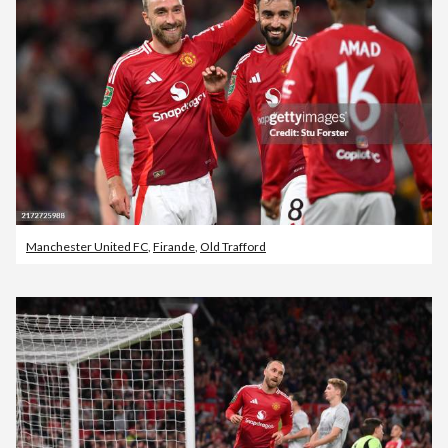
Manchester United FC
,
Firande
,
Old Trafford