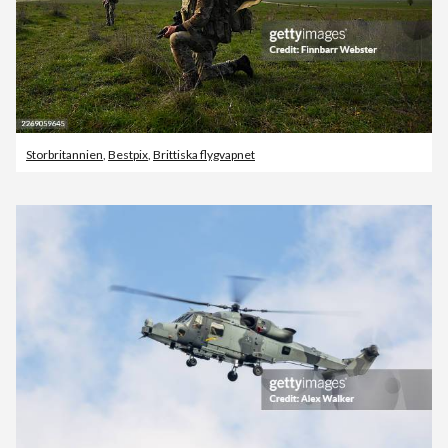
Storbritannien
,
Bestpix
,
Brittiska flygvapnet