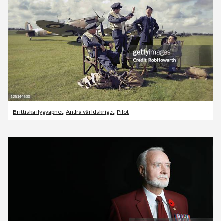
Brittiska flygvapnet
,
Andra världskriget
,
Pilot