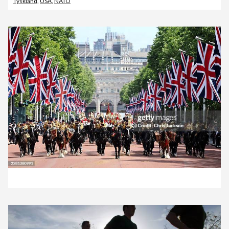
Tyskland
,
USA
,
NATO