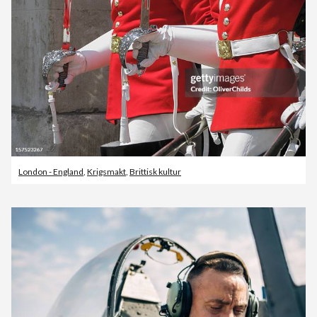
London - England
,
Krigsmakt
,
Brittisk kultur