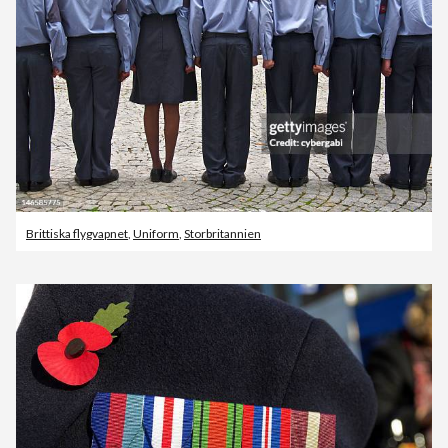
Brittiska flygvapnet
,
Uniform
,
Storbritannien