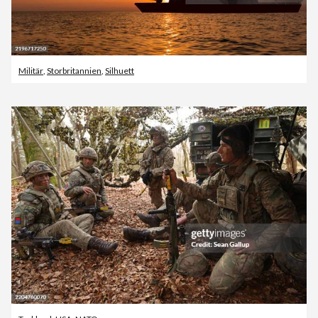
Militär
,
Storbritannien
,
Silhuett