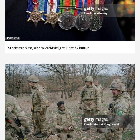
Storbritannien
,
Andra världskriget
,
Brittisk kultur