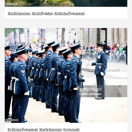
Storbritannien
,
Stridsflygplan
,
Brittiska flygvapnet
Brittiska flygvapnet
,
Storbritannien
,
Krigsmakt