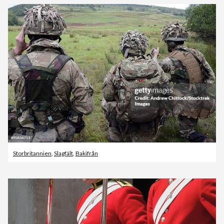
Storbritannien
,
Slagfält
,
Bakifrån