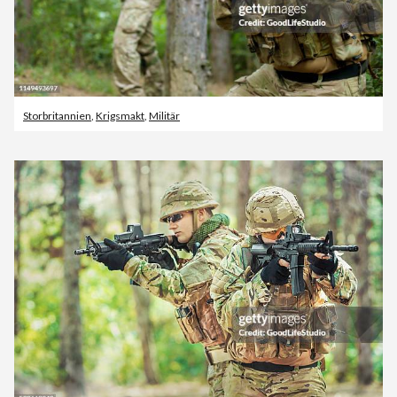
Storbritannien
,
Krigsmakt
,
Militär