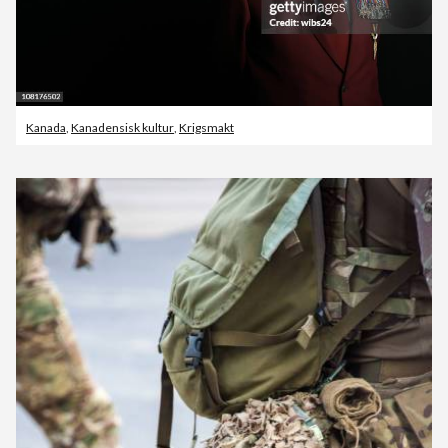
Kanada
,
Kanadensisk kultur
,
Krigsmakt