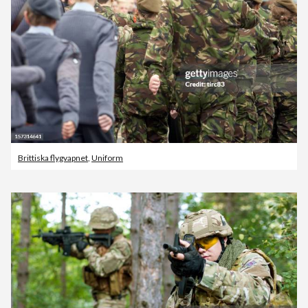
Brittiska flygvapnet
,
Uniform