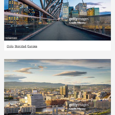
Oslo
,
Storstad
,
Europa