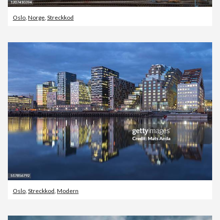
Oslo
,
Norge
,
Streckkod
Oslo
,
Streckkod
,
Modern