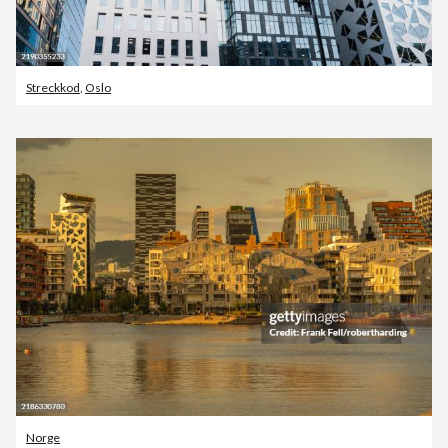
Streckkod
,
Oslo
Norge