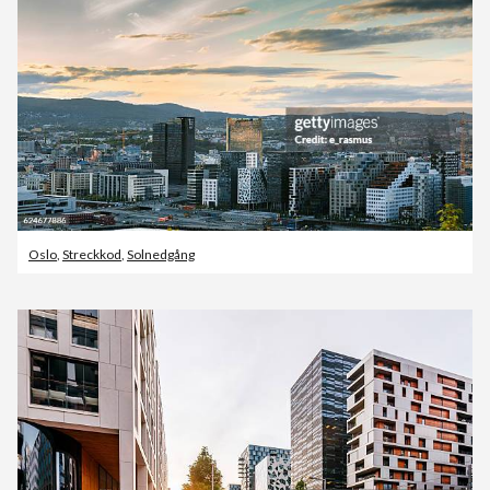
Oslo
,
Streckkod
,
Solnedgång