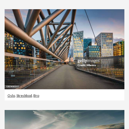
Oslo
,
Streckkod
,
Bro