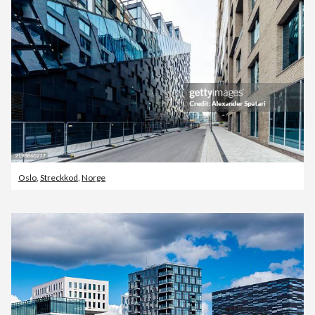
Oslo
,
Streckkod
,
Norge