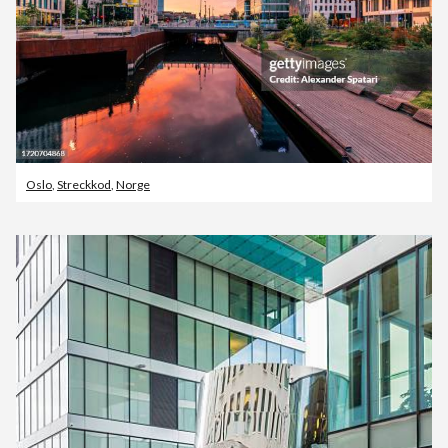
Oslo
,
Streckkod
,
Norge