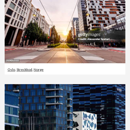
Oslo
,
Streckkod
,
Norge