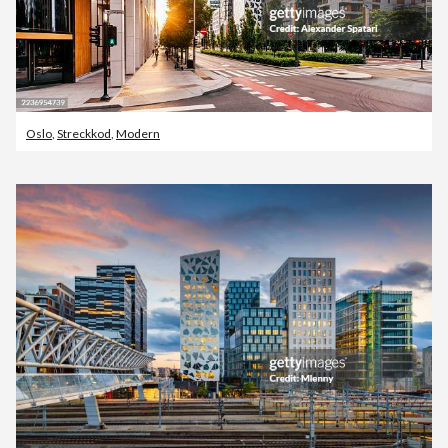
Oslo
,
Streckkod
,
Modern