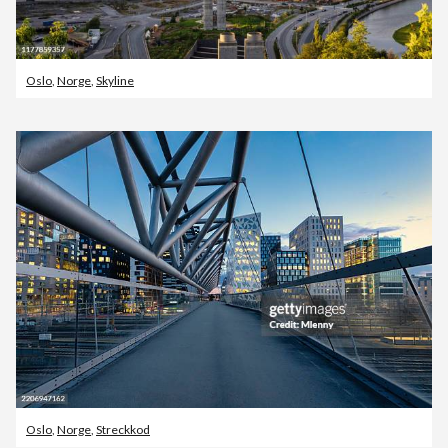
Oslo
,
Norge
,
Skyline
Oslo
,
Norge
,
Streckkod