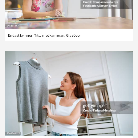
Endast kvinnor
,
Titta mot kameran
,
Glasögon