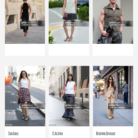
Tartan
T-tröja
Beige byxor