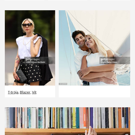
T-tröja
,
Blazer
,
Vit