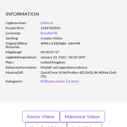
INFORMATION
Upphovsman:
SolStock
Kreativ fil nr:
1363782833
Licenstyp:
Royaltyfritt
Samling:
Creatas Video
Högsta tillåtna
4096 x 2160 bpkt - 666 MB
filstorlek:
Klipplängd:
00:00:07:17
Uppladdningsdatum:
January 13, 2022 - 02:05 GMT
Plats:
United Kingdom
Releaseinformation:
Modell- och egendomsrelease
Mastrad till:
QuickTime 10-bit ProRes 422 (HQ) 4K 4096x2160
25p
Kategorier:
Bildbanksvideor
Kontor
Kontor Videor
Människor Videor