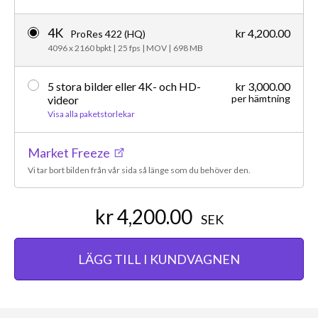
4K
kr 4,200.00
ProRes 422 (HQ)
4096 x 2160 bpkt
|
25 fps
|
MOV
|
698 MB
5 stora bilder eller 4K- och HD-
kr 3,000.00
per hämtning
videor
Visa alla paketstorlekar
Market Freeze
Vi tar bort bilden från vår sida så länge som du behöver den.
kr 4,200.00
SEK
LÄGG TILL I KUNDVAGNEN