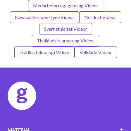
Medarbetarengagemang Videor
Newcastle-upon-Tyne Videor
Nordost Videor
Svart etnicitet Videor
Thailändskt ursprung Videor
Trådlös teknologi Videor
Välklädd Videor
MATERIAL