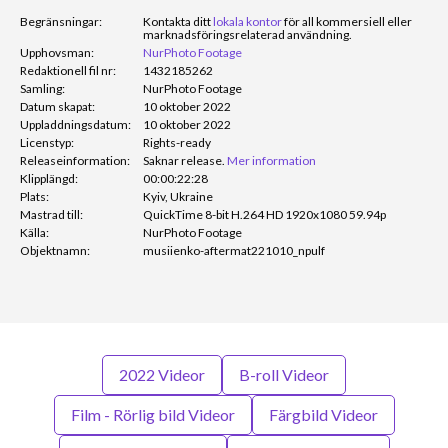
Begränsningar:
Kontakta ditt
lokala kontor
för all kommersiell eller
marknadsföringsrelaterad användning.
Upphovsman:
NurPhoto Footage
Redaktionell fil nr:
1432185262
Samling:
NurPhoto Footage
Datum skapat:
10 oktober 2022
Uppladdningsdatum:
10 oktober 2022
Licenstyp:
Rights-ready
Releaseinformation:
Saknar release.
Mer information
Klipplängd:
00:00:22:28
Plats:
Kyiv, Ukraine
Mastrad till:
QuickTime 8-bit H.264 HD 1920x1080 59.94p
Källa:
NurPhoto Footage
Objektnamn:
musiienko-aftermat221010_npulf
2022 Videor
B-roll Videor
Film - Rörlig bild Videor
Färgbild Videor