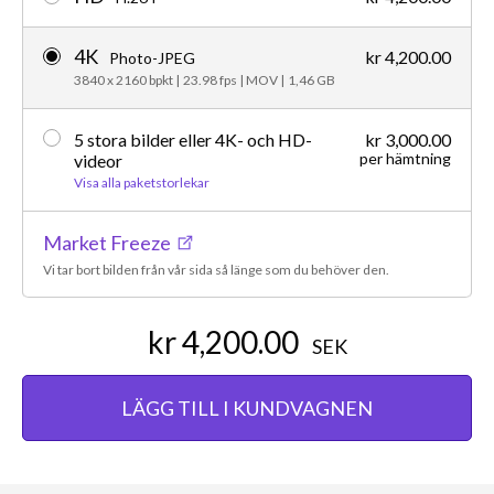
4K
kr 4,200.00
Photo-JPEG
3840 x 2160 bpkt
|
23.98 fps
|
MOV
|
1,46 GB
5 stora bilder eller 4K- och HD-
kr 3,000.00
per hämtning
videor
Visa alla paketstorlekar
Market Freeze
Vi tar bort bilden från vår sida så länge som du behöver den.
kr 4,200.00
SEK
LÄGG TILL I KUNDVAGNEN