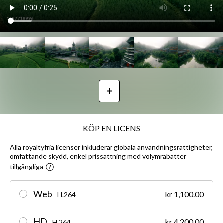
KÖP EN LICENS
Alla royaltyfria licenser inkluderar globala användningsrättigheter,
omfattande skydd, enkel prissättning med volymrabatter
tillgängliga
Web
kr 1,100.00
H.264
HD
kr 4,200.00
H.264