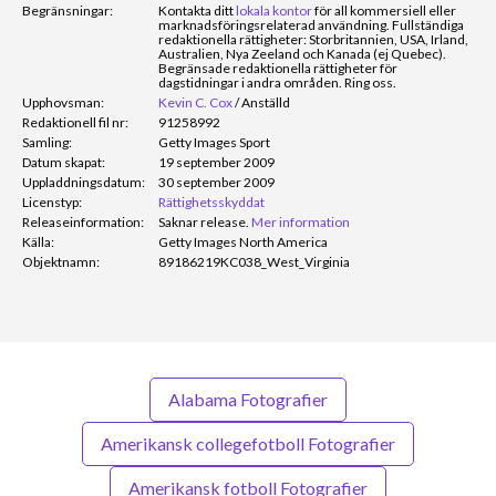
Begränsningar:
Kontakta ditt
lokala kontor
för all kommersiell eller
marknadsföringsrelaterad användning. Fullständiga
redaktionella rättigheter: Storbritannien, USA, Irland,
Australien, Nya Zeeland och Kanada (ej Quebec).
Begränsade redaktionella rättigheter för
dagstidningar i andra områden. Ring oss.
Upphovsman:
Kevin C. Cox
/
Anställd
Redaktionell fil nr:
91258992
Samling:
Getty Images Sport
Datum skapat:
19 september 2009
Uppladdningsdatum:
30 september 2009
Licenstyp:
Rättighetsskyddat
Releaseinformation:
Saknar release.
Mer information
Källa:
Getty Images North America
Objektnamn:
89186219KC038_West_Virginia
Alabama Fotografier
Amerikansk collegefotboll Fotografier
Amerikansk fotboll Fotografier