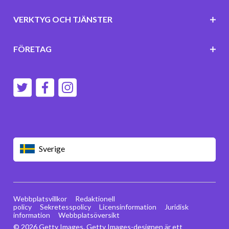
VERKTYG OCH TJÄNSTER
FÖRETAG
Sverige
Webbplatsvillkor
Redaktionell
policy
Sekretesspolicy
Licensinformation
Juridisk
information
Webbplatsöversikt
© 2026 Getty Images. Getty Images-designen är ett