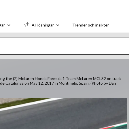
gar
AI-lösningar
Trender och insikter
ing the (2) McLaren Honda Formula 1 Team McLaren MCL32 on track
t de Catalunya on May 12, 2017 in Montmelo, Spain. (Photo by Dan