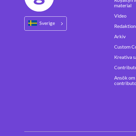
material
Video
Sverige
Redaktione
Arkiv
Custom C
Kreativa s
Contribut
Ansök om a
contribut