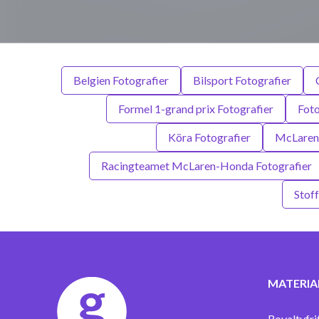
Belgien Fotografier
Bilsport Fotografier
Formel 1-grand prix Fotografier
Foto
Köra Fotografier
McLaren 
Racingteamet McLaren-Honda Fotografier
Stof
MATERIA
Royaltyfri