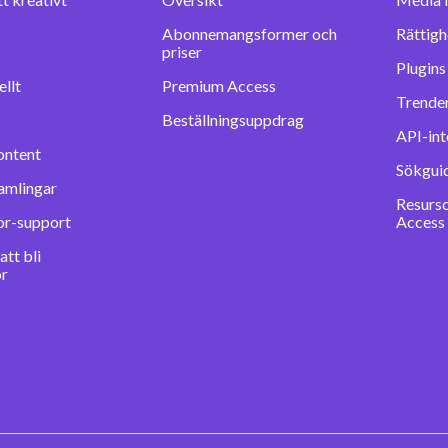
Abonnemangsformer och
Rättigh
priser
llt
Premium Access
Trender
Beställningsuppdrag
API-int
ontent
Sökgui
amlingar
Resurs
or-support
Access
tt bli
or