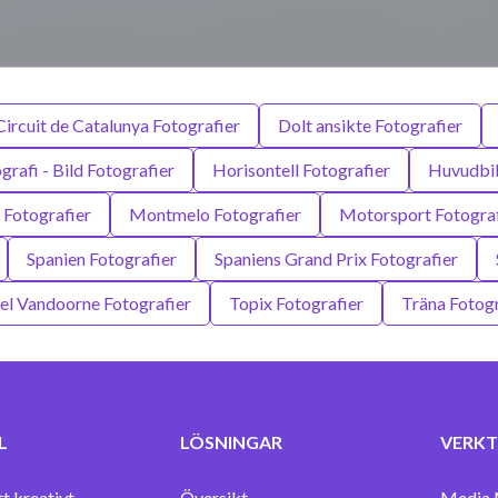
Circuit de Catalunya Fotografier
Dolt ansikte Fotografier
grafi - Bild Fotografier
Horisontell Fotografier
Huvudbil
Fotografier
Montmelo Fotografier
Motorsport Fotograf
Spanien Fotografier
Spaniens Grand Prix Fotografier
fel Vandoorne Fotografier
Topix Fotografier
Träna Fotogr
L
LÖSNINGAR
VERKT
tt kreativt
Översikt
Media 