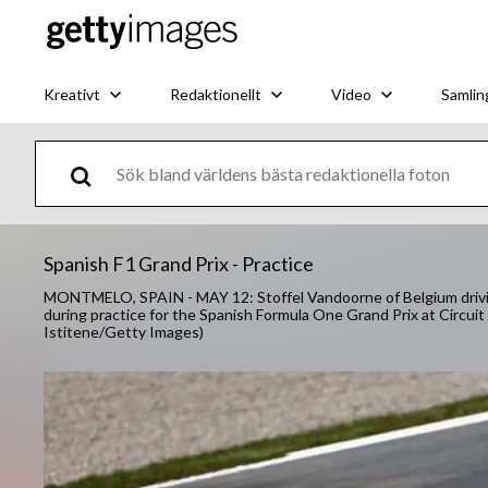
Kreativt
Redaktionellt
Video
Samlin
Spanish F1 Grand Prix - Practice
MONTMELO, SPAIN - MAY 12: Stoffel Vandoorne of Belgium driv
during practice for the Spanish Formula One Grand Prix at Circui
Istitene/Getty Images)