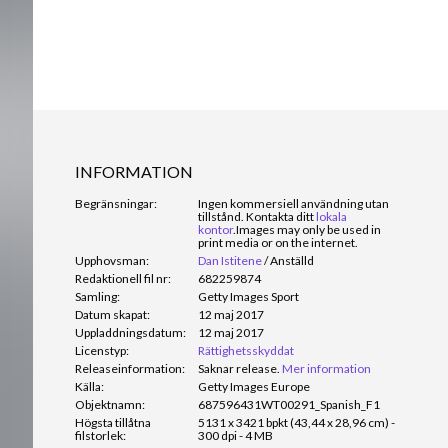
INFORMATION
Begränsningar:
Ingen kommersiell användning utan
tillstånd. Kontakta ditt
lokala
kontor
.
Images may only be used in
print media or on the internet.
Upphovsman:
Dan Istitene
/
Anställd
Redaktionell fil nr:
682259874
Samling:
Getty Images Sport
Datum skapat:
12 maj 2017
Uppladdningsdatum:
12 maj 2017
Licenstyp:
Rättighetsskyddat
Releaseinformation:
Saknar release.
Mer information
Källa:
Getty Images Europe
Objektnamn:
687596431WT00291_Spanish_F1
Högsta tillåtna
5131 x 3421 bpkt (43,44 x 28,96 cm) -
filstorlek:
300 dpi - 4 MB