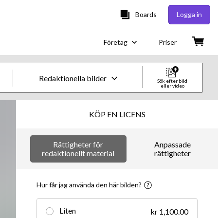
Boards
Logga in
Företag
Priser
Redaktionella bilder
Sök efter bild
eller video
Kreativa bilder och videor
KÖP EN LICENS
Bilder
Rättigheter för
Anpassade
Kreativt
redaktionellt material
rättigheter
Redaktionellt
Hur får jag använda den här bilden?
Video
Liten
kr 1,100.00
Kreativt