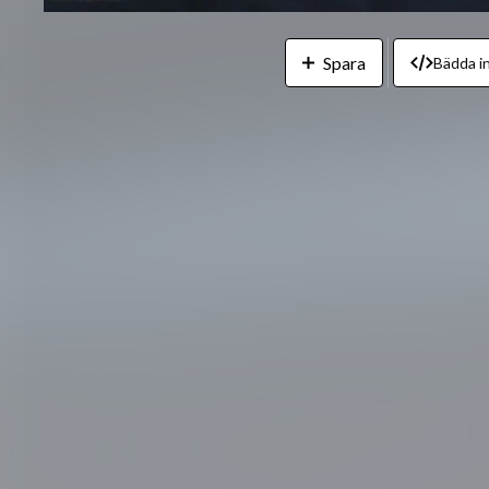
Spara
Bädda in