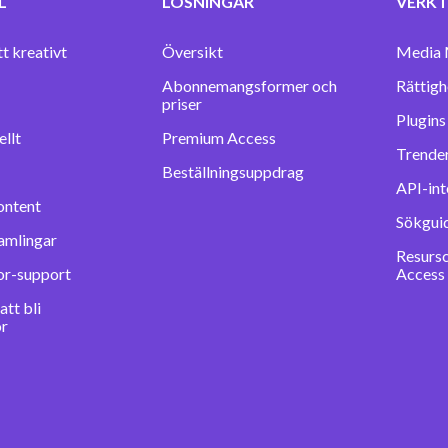
L
LÖSNINGAR
VERKT
tt kreativt
Översikt
Media 
Abonnemangsformer och
Rättigh
priser
llt
Premium Access
Trender
Beställningsuppdrag
API-int
ontent
Sökgui
amlingar
Resurs
or-support
Access
tt bli
or