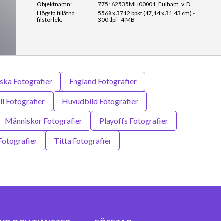
Objektnamn:
775162535MH00001_Fulham_v_D
Högsta tillåtna
5568 x 3712 bpkt (47,14 x 31,43 cm) -
filstorlek:
300 dpi - 4 MB
ska Fotografier
England Fotografier
ll Fotografier
Huvudbild Fotografier
Människor Fotografier
Playoffs Fotografier
Fotografier
Titta Fotografier