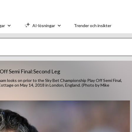
gar
AI-lösningar
Trender och insikter
Off Semi Final:Second Leg
 looks on prior to the Sky Bet Championship Play Off Semi Final,
ttage on May 14, 2018 in London, England. (Photo by Mike