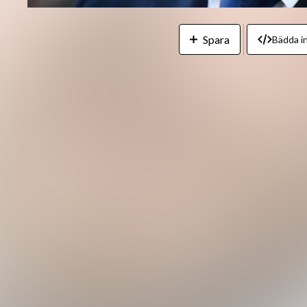
Spara
Bädda in