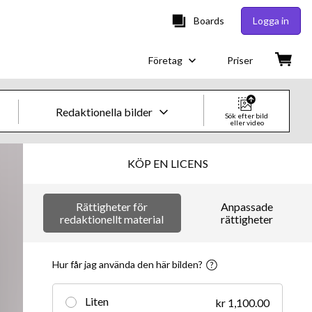
Boards
Logga in
Företag
Priser
Redaktionella bilder
Sök efter bild
eller video
Kreativa bilder och videor
KÖP EN LICENS
Bilder
Rättigheter för
Anpassade
Kreativt
redaktionellt material
rättigheter
Redaktionellt
Hur får jag använda den här bilden?
Video
Liten
kr 1,100.00
Kreativt