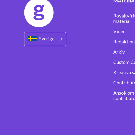
MATERIA
Royaltyfri
material
Video
Sverige
Redaktione
Arkiv
Custom C
Kreativa s
Contribut
Ansök om a
contribut