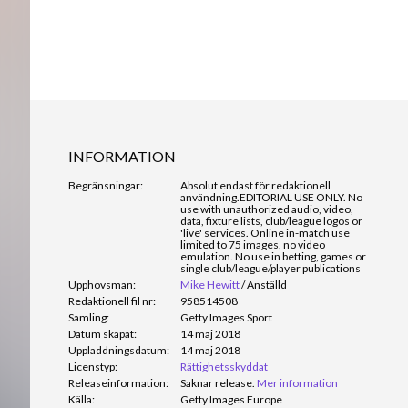
INFORMATION
Begränsningar:
Absolut endast för redaktionell
användning.
EDITORIAL USE ONLY. No
use with unauthorized audio, video,
data, fixture lists, club/league logos or
'live' services. Online in-match use
limited to 75 images, no video
emulation. No use in betting, games or
single club/league/player publications
Upphovsman:
Mike Hewitt
/
Anställd
Redaktionell fil nr:
958514508
Samling:
Getty Images Sport
Datum skapat:
14 maj 2018
Uppladdningsdatum:
14 maj 2018
Licenstyp:
Rättighetsskyddat
Releaseinformation:
Saknar release.
Mer information
Källa:
Getty Images Europe