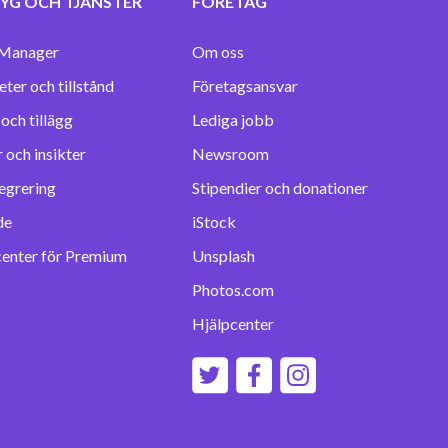
YG OCH TJÄNSTER
FÖRETAG
Manager
Om oss
eter och tillstånd
Företagsansvar
Lediga jobb
 och insikter
Newsroom
egrering
Stipendier och donationer
de
iStock
center för Premium
Unsplash
Photos.com
Hjälpcenter