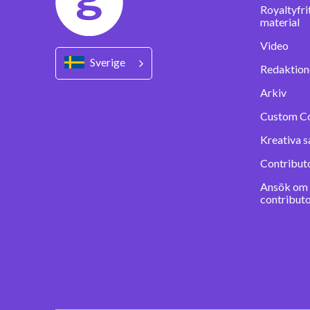
Royaltyfri
material
Video
Sverige
Redaktione
Arkiv
Custom C
Kreativa s
Contribut
Ansök om a
contribut