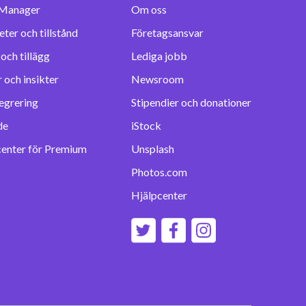
Manager
Om oss
eter och tillstånd
Företagsansvar
Lediga jobb
 och insikter
Newsroom
egrering
Stipendier och donationer
de
iStock
center för Premium
Unsplash
Photos.com
Hjälpcenter