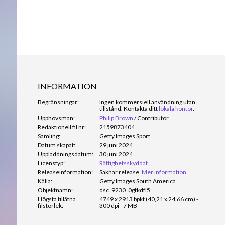
INFORMATION
Begränsningar:
Ingen kommersiell användning utan
tillstånd. Kontakta ditt
lokala kontor
.
Upphovsman:
Philip Brown
/
Contributor
Redaktionell fil nr:
2159873404
Samling:
Getty Images Sport
Datum skapat:
29 juni 2024
Uppladdningsdatum:
30 juni 2024
Licenstyp:
Rättighetsskyddat
Releaseinformation:
Saknar release.
Mer information
Källa:
Getty Images South America
Objektnamn:
dsc_9230_0gtkdfl5
Högsta tillåtna
4749 x 2913 bpkt (40,21 x 24,66 cm) -
filstorlek:
300 dpi - 7 MB