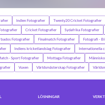
afier
Indien Fotografier
Twenty20 Cricket Fotografier
Fotografier
Cricket Fotografier
Sydafrika Fotografier
rbados Fotografier
Finalmatch Fotografier
Fotografi - Bi
fier
Indiens kricketlandslag Fotografier
Internationella 
atch - Sport Fotografier
Mottaga Fotografier
Människor
grafier
Vuxen
Världsmästerskap Fotografier
Världsm
L
LÖSNINGAR
VERKT