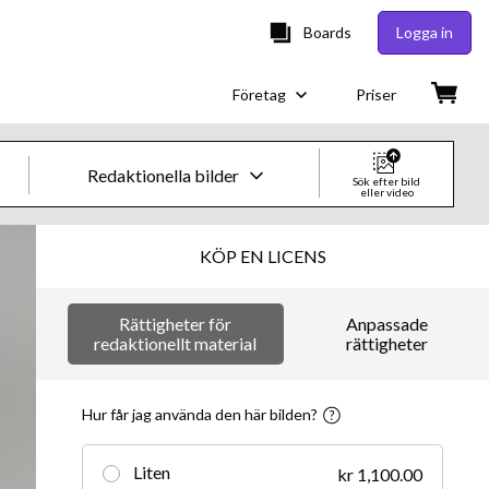
Boards
Logga in
Företag
Priser
Redaktionella bilder
Sök efter bild
eller video
Kreativa bilder och videor
KÖP EN LICENS
Bilder
Rättigheter för
Anpassade
Kreativt
redaktionellt material
rättigheter
Redaktionellt
Hur får jag använda den här bilden?
Video
Liten
kr 1,100.00
Kreativt