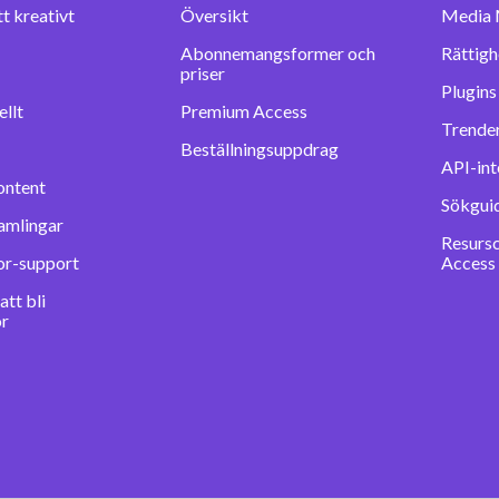
tt kreativt
Översikt
Media 
Abonnemangsformer och
Rättigh
priser
llt
Premium Access
Trender
Beställningsuppdrag
API-int
ontent
Sökgui
amlingar
Resurs
or-support
Access
tt bli
or