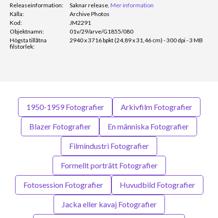
Releaseinformation:
Saknar release.
Mer information
Källa:
Archive Photos
Kod:
JM2291
Objektnamn:
01v/29/arve/G1855/080
Högsta tillåtna
2940 x 3716 bpkt (24,89 x 31,46 cm) - 300 dpi - 3 MB
filstorlek:
1950-1959 Fotografier
Arkivfilm Fotografier
Blazer Fotografier
En människa Fotografier
Filmindustri Fotografier
Formellt porträtt Fotografier
Fotosession Fotografier
Huvudbild Fotografier
Jacka eller kavaj Fotografier