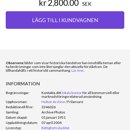
kr 2,800.00
SEK
LÄGG TILL I KUNDVAGNEN
Observera:
bilder som visar historiska händelser kan innehålla teman eller
ha beskrivningar som inte återspeglar den aktuella förståelsen. De
tillhandahålls i ett historiskt sammanhang.
Läs mer
.
INFORMATION
Begränsningar:
Kontakta ditt
lokala kontor
för all kommersiell eller
marknadsföringsrelaterad användning.
Upphovsman:
Hulton Archive
/
Frilansare
Redaktionell fil nr:
3246026
Samling:
Archive Photos
Datum skapat:
01 januari 1951
Uppladdningsdatum:
07 april 2004
Licenstyp:
Rättighetsskyddat