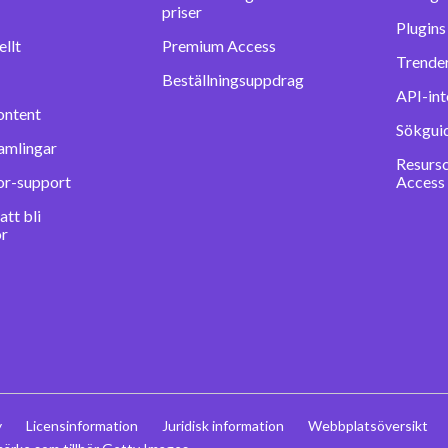
priser
llt
Premium Access
Trender
Beställningsuppdrag
API-int
ontent
Sökgui
amlingar
Resurs
or-support
Access
tt bli
or
y
Licensinformation
Juridisk information
Webbplatsöversikt