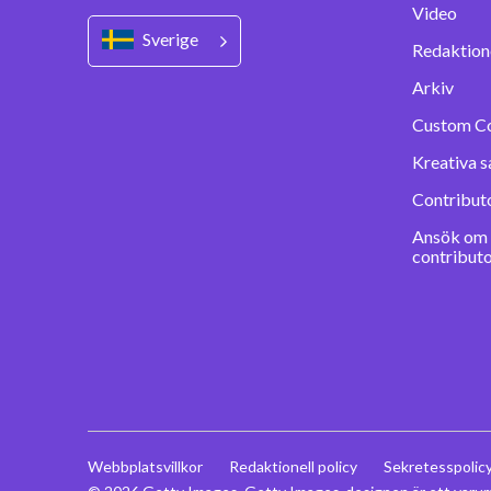
Video
Sverige
Redaktione
Arkiv
Custom C
Kreativa s
Contribut
Ansök om a
contribut
Webbplatsvillkor
Redaktionell policy
Sekretesspolic