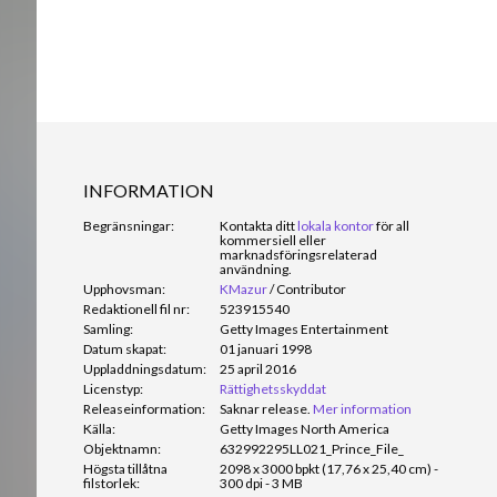
INFORMATION
Begränsningar:
Kontakta ditt
lokala kontor
för all
kommersiell eller
marknadsföringsrelaterad
användning.
Upphovsman:
KMazur
/
Contributor
Redaktionell fil nr:
523915540
Samling:
Getty Images Entertainment
Datum skapat:
01 januari 1998
Uppladdningsdatum:
25 april 2016
Licenstyp:
Rättighetsskyddat
Releaseinformation:
Saknar release.
Mer information
Källa:
Getty Images North America
Objektnamn:
632992295LL021_Prince_File_
Högsta tillåtna
2098 x 3000 bpkt (17,76 x 25,40 cm) -
filstorlek:
300 dpi - 3 MB