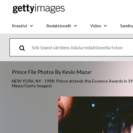
Kreativt
Redaktionellt
Video
Samlin
Prince File Photos By Kevin Mazur
NEW YORK, NY - 1998: Prince attends the Essence Awards in 199
Mazur/Getty Images)