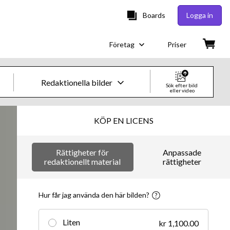
Boards
Logga in
Företag
Priser
Redaktionella bilder
Sök efter bild
eller video
Kreativa bilder och videor
KÖP EN LICENS
Bilder
Rättigheter för
Anpassade
Kreativt
redaktionellt material
rättigheter
Redaktionellt
Hur får jag använda den här bilden?
Video
Liten
kr 1,100.00
Kreativt