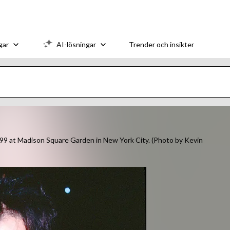
gar
AI-lösningar
Trender och insikter
9 at Madison Square Garden in New York City. (Photo by Kevin