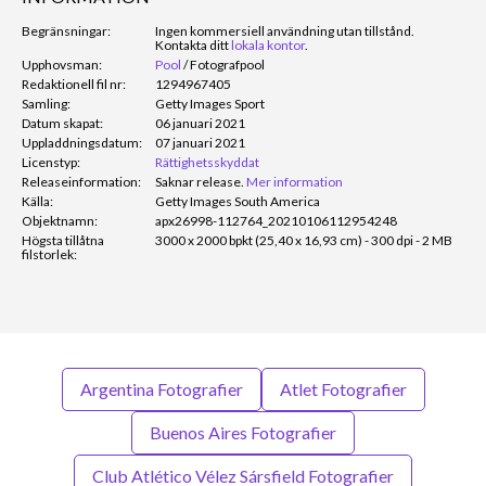
Begränsningar:
Ingen kommersiell användning utan tillstånd.
Kontakta ditt
lokala kontor
.
Upphovsman:
Pool
/
Fotografpool
Redaktionell fil nr:
1294967405
Samling:
Getty Images Sport
Datum skapat:
06 januari 2021
Uppladdningsdatum:
07 januari 2021
Licenstyp:
Rättighetsskyddat
Releaseinformation:
Saknar release.
Mer information
Källa:
Getty Images South America
Objektnamn:
apx26998-112764_20210106112954248
Högsta tillåtna
3000 x 2000 bpkt (25,40 x 16,93 cm) - 300 dpi - 2 MB
filstorlek:
Argentina Fotografier
Atlet Fotografier
Buenos Aires Fotografier
Club Atlético Vélez Sársfield Fotografier