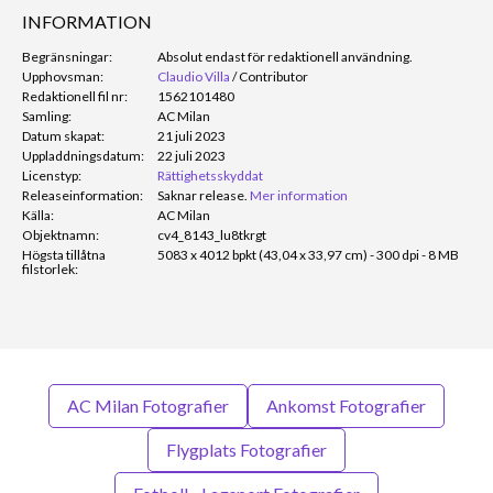
INFORMATION
Begränsningar:
Absolut endast för redaktionell användning.
Upphovsman:
Claudio Villa
/
Contributor
Redaktionell fil nr:
1562101480
Samling:
AC Milan
Datum skapat:
21 juli 2023
Uppladdningsdatum:
22 juli 2023
Licenstyp:
Rättighetsskyddat
Releaseinformation:
Saknar release.
Mer information
Källa:
AC Milan
Objektnamn:
cv4_8143_lu8tkrgt
Högsta tillåtna
5083 x 4012 bpkt (43,04 x 33,97 cm) - 300 dpi - 8 MB
filstorlek:
AC Milan Fotografier
Ankomst Fotografier
Flygplats Fotografier