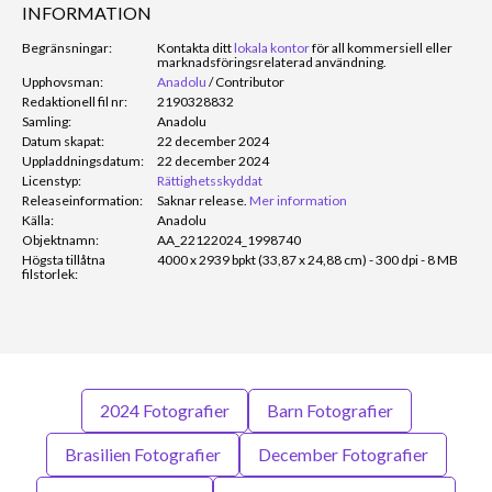
INFORMATION
Begränsningar:
Kontakta ditt
lokala kontor
för all kommersiell eller
marknadsföringsrelaterad användning.
Upphovsman:
Anadolu
/
Contributor
Redaktionell fil nr:
2190328832
Samling:
Anadolu
Datum skapat:
22 december 2024
Uppladdningsdatum:
22 december 2024
Licenstyp:
Rättighetsskyddat
Releaseinformation:
Saknar release.
Mer information
Källa:
Anadolu
Objektnamn:
AA_22122024_1998740
Högsta tillåtna
4000 x 2939 bpkt (33,87 x 24,88 cm) - 300 dpi - 8 MB
filstorlek:
2024 Fotografier
Barn Fotografier
Brasilien Fotografier
December Fotografier