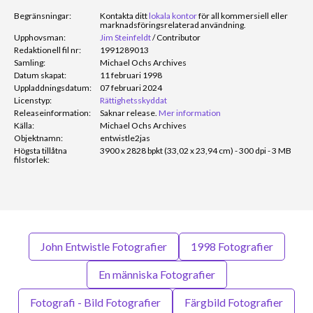
Begränsningar:
Kontakta ditt
lokala kontor
för all kommersiell eller
marknadsföringsrelaterad användning.
Upphovsman:
Jim Steinfeldt
/
Contributor
Redaktionell fil nr:
1991289013
Samling:
Michael Ochs Archives
Datum skapat:
11 februari 1998
Uppladdningsdatum:
07 februari 2024
Licenstyp:
Rättighetsskyddat
Releaseinformation:
Saknar release.
Mer information
Källa:
Michael Ochs Archives
Objektnamn:
entwistle2jas
Högsta tillåtna
3900 x 2828 bpkt (33,02 x 23,94 cm) - 300 dpi - 3 MB
filstorlek:
John Entwistle Fotografier
1998 Fotografier
En människa Fotografier
Fotografi - Bild Fotografier
Färgbild Fotografier