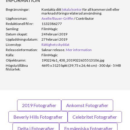
INFORMATION
Begränsningar:
Kontakta ditt
lokala kontor
för all kommersiell eller
marknadsföringsrelaterad användning.
Upphovsman:
Axelle/Bauer-Griffin
/
Contributor
Redaktionell fil nr:
1132386277
Samling:
FilmMagic
Datum skapat:
24 februari 2019
Uppladdningsdatum:
27 februari 2019
Licenstyp:
Rättighetsskyddat
Releaseinformation:
Saknar release.
Mer information
Källa:
FilmMagic
Objektnamn:
190224a1_438_2019022635513106.jpg
Högsta tillåtna
4695 x 3125 bpkt (39,75 x 26,46 cm) - 300 dpi - 5 MB
filstorlek:
2019 Fotografier
Ankomst Fotografier
Beverly Hills Fotografier
Celebritet Fotografier
Delta i Fotografier
En människa Fotografier