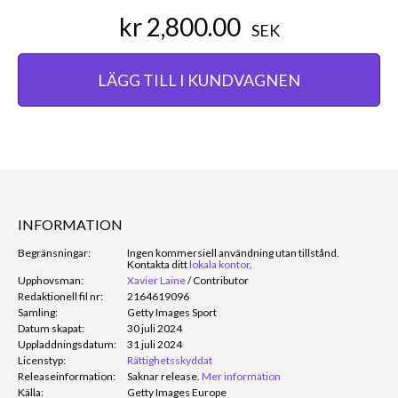
kr 2,800.00
SEK
LÄGG TILL I KUNDVAGNEN
INFORMATION
Begränsningar:
Ingen kommersiell användning utan tillstånd.
Kontakta ditt
lokala kontor
.
Upphovsman:
Xavier Laine
/
Contributor
Redaktionell fil nr:
2164619096
Samling:
Getty Images Sport
Datum skapat:
30 juli 2024
Uppladdningsdatum:
31 juli 2024
Licenstyp:
Rättighetsskyddat
Releaseinformation:
Saknar release.
Mer information
Källa:
Getty Images Europe