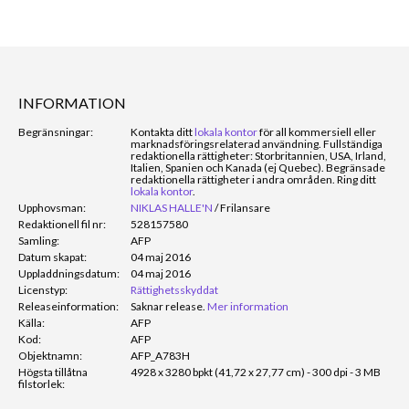
INFORMATION
Begränsningar:
Kontakta ditt
lokala kontor
för all kommersiell eller
marknadsföringsrelaterad användning. Fullständiga
redaktionella rättigheter: Storbritannien, USA, Irland,
Italien, Spanien och Kanada (ej Quebec). Begränsade
redaktionella rättigheter i andra områden. Ring ditt
lokala kontor
.
Upphovsman:
NIKLAS HALLE'N
/
Frilansare
Redaktionell fil nr:
528157580
Samling:
AFP
Datum skapat:
04 maj 2016
Uppladdningsdatum:
04 maj 2016
Licenstyp:
Rättighetsskyddat
Releaseinformation:
Saknar release.
Mer information
Källa:
AFP
Kod:
AFP
Objektnamn:
AFP_A783H
Högsta tillåtna
4928 x 3280 bpkt (41,72 x 27,77 cm) - 300 dpi - 3 MB
filstorlek: