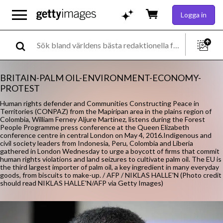
Logga in
BRITAIN-PALM OIL-ENVIRONMENT-ECONOMY-
PROTEST
Human rights defender and Communities Constructing Peace in
Territories (CONPAZ) from the Mapiripan area in the plains region of
Colombia, William Ferney Aljure Martinez, listens during the Forest
People Programme press conference at the Queen Elizabeth
conference centre in central London on May 4, 2016.Indigenous and
civil society leaders from Indonesia, Peru, Colombia and Liberia
gathered in London Wednesday to urge a boycott of firms that commit
human rights violations and land seizures to cultivate palm oil. The EU is
the third largest importer of palm oil, a key ingredient in many everyday
goods, from biscuits to make-up. / AFP / NIKLAS HALLE'N (Photo credit
should read NIKLAS HALLE'N/AFP via Getty Images)