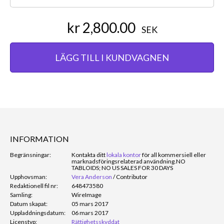
kr 2,800.00
SEK
LÄGG TILL I KUNDVAGNEN
INFORMATION
Begränsningar:
Kontakta ditt
lokala kontor
för all kommersiell eller
marknadsföringsrelaterad användning.
NO
TABLOIDS; NO US SALES FOR 30 DAYS
Upphovsman:
Vera Anderson
/
Contributor
Redaktionell fil nr:
648473580
Samling:
WireImage
Datum skapat:
05 mars 2017
Uppladdningsdatum:
06 mars 2017
Licenstyp:
Rättighetsskyddat