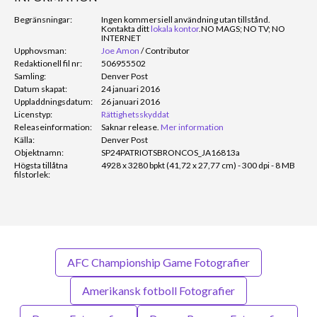
Begränsningar:
Ingen kommersiell användning utan tillstånd.
Kontakta ditt
lokala kontor
.
NO MAGS; NO TV; NO
INTERNET
Upphovsman:
Joe Amon
/
Contributor
Redaktionell fil nr:
506955502
Samling:
Denver Post
Datum skapat:
24 januari 2016
Uppladdningsdatum:
26 januari 2016
Licenstyp:
Rättighetsskyddat
Releaseinformation:
Saknar release.
Mer information
Källa:
Denver Post
Objektnamn:
SP24PATRIOTSBRONCOS_JA16813a
Högsta tillåtna
4928 x 3280 bpkt (41,72 x 27,77 cm) - 300 dpi - 8 MB
filstorlek:
AFC Championship Game Fotografier
Amerikansk fotboll Fotografier