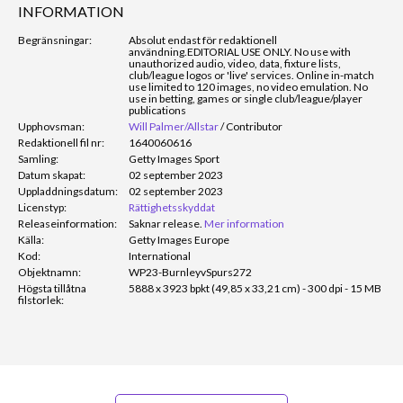
INFORMATION
Begränsningar:
Absolut endast för redaktionell
användning.
EDITORIAL USE ONLY. No use with
unauthorized audio, video, data, fixture lists,
club/league logos or 'live' services. Online in-match
use limited to 120 images, no video emulation. No
use in betting, games or single club/league/player
publications
Upphovsman:
Will Palmer/Allstar
/
Contributor
Redaktionell fil nr:
1640060616
Samling:
Getty Images Sport
Datum skapat:
02 september 2023
Uppladdningsdatum:
02 september 2023
Licenstyp:
Rättighetsskyddat
Releaseinformation:
Saknar release.
Mer information
Källa:
Getty Images Europe
Kod:
International
Objektnamn:
WP23-BurnleyvSpurs272
Högsta tillåtna
5888 x 3923 bpkt (49,85 x 33,21 cm) - 300 dpi - 15 MB
filstorlek: