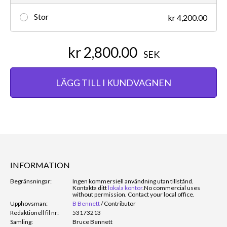
Stor
kr 4,200.00
kr 2,800.00
SEK
LÄGG TILL I KUNDVAGNEN
INFORMATION
Begränsningar:
Ingen kommersiell användning utan tillstånd.
Kontakta ditt
lokala kontor
.
No commercial uses
without permission. Contact your local office.
Upphovsman:
B Bennett
/
Contributor
Redaktionell fil nr:
53173213
Samling:
Bruce Bennett