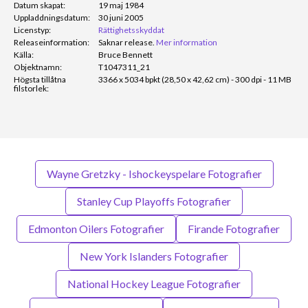
Datum skapat:
19 maj 1984
Uppladdningsdatum:
30 juni 2005
Licenstyp:
Rättighetsskyddat
Releaseinformation:
Saknar release.
Mer information
Källa:
Bruce Bennett
Objektnamn:
T1047311_21
Högsta tillåtna
3366 x 5034 bpkt (28,50 x 42,62 cm) - 300 dpi - 11 MB
filstorlek:
Wayne Gretzky - Ishockeyspelare Fotografier
Stanley Cup Playoffs Fotografier
Edmonton Oilers Fotografier
Firande Fotografier
New York Islanders Fotografier
National Hockey League Fotografier