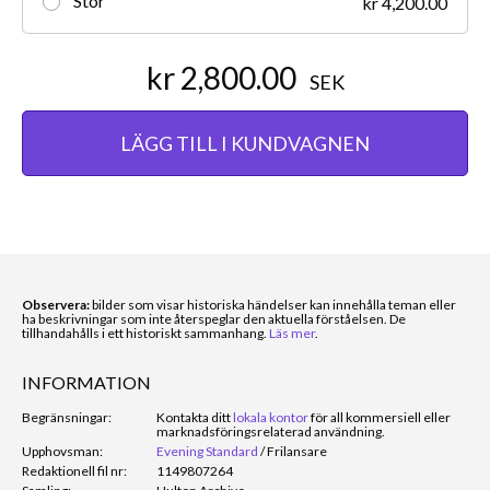
Stor
kr 4,200.00
kr 2,800.00
SEK
LÄGG TILL I KUNDVAGNEN
Observera:
bilder som visar historiska händelser kan innehålla teman eller
ha beskrivningar som inte återspeglar den aktuella förståelsen. De
tillhandahålls i ett historiskt sammanhang.
Läs mer
.
INFORMATION
Begränsningar:
Kontakta ditt
lokala kontor
för all kommersiell eller
marknadsföringsrelaterad användning.
Upphovsman:
Evening Standard
/
Frilansare
Redaktionell fil nr:
1149807264