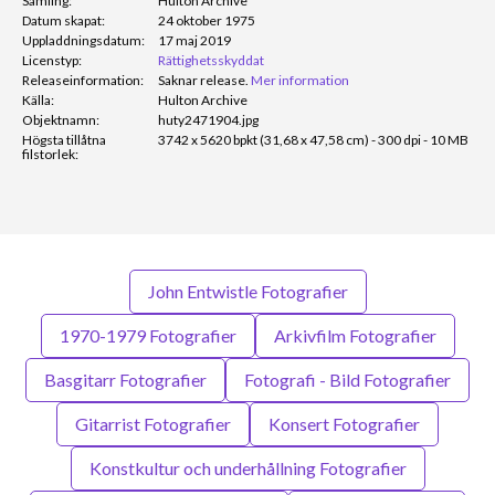
Samling:
Hulton Archive
Datum skapat:
24 oktober 1975
Uppladdningsdatum:
17 maj 2019
Licenstyp:
Rättighetsskyddat
Releaseinformation:
Saknar release.
Mer information
Källa:
Hulton Archive
Objektnamn:
huty2471904.jpg
Högsta tillåtna
3742 x 5620 bpkt (31,68 x 47,58 cm) - 300 dpi - 10 MB
filstorlek:
John Entwistle Fotografier
1970-1979 Fotografier
Arkivfilm Fotografier
Basgitarr Fotografier
Fotografi - Bild Fotografier
Gitarrist Fotografier
Konsert Fotografier
Konstkultur och underhållning Fotografier