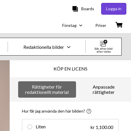
Boards
Logga in
Företag
Priser
Redaktionella bilder
Sök efter bild
eller video
Kreativa bilder och videor
KÖP EN LICENS
Bilder
Rättigheter för
Anpassade
Kreativt
redaktionellt material
rättigheter
Redaktionellt
Hur får jag använda den här bilden?
Video
Liten
kr 1,100.00
Kreativt