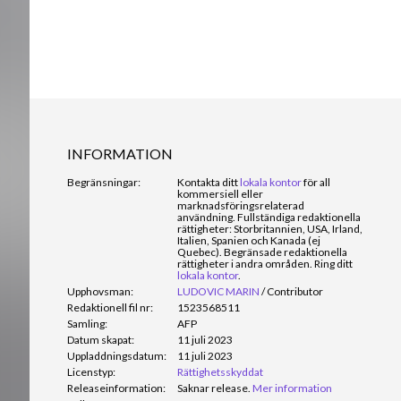
INFORMATION
Begränsningar:
Kontakta ditt
lokala kontor
för all
kommersiell eller
marknadsföringsrelaterad
användning. Fullständiga redaktionella
rättigheter: Storbritannien, USA, Irland,
Italien, Spanien och Kanada (ej
Quebec). Begränsade redaktionella
rättigheter i andra områden. Ring ditt
lokala kontor
.
Upphovsman:
LUDOVIC MARIN
/
Contributor
Redaktionell fil nr:
1523568511
Samling:
AFP
Datum skapat:
11 juli 2023
Uppladdningsdatum:
11 juli 2023
Licenstyp:
Rättighetsskyddat
Releaseinformation:
Saknar release.
Mer information