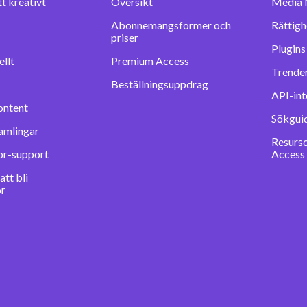
tt kreativt
Översikt
Media 
Abonnemangsformer och
Rättigh
priser
llt
Premium Access
Trender
Beställningsuppdrag
API-int
ontent
Sökgui
amlingar
Resurs
or-support
Access
tt bli
or