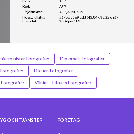
Källa:
AFP
Kod:
AFP
Objektnamn:
AFP_33NP78N
Högsta tillåtna
5178 x 3569 bpkt (43,84 x 30,22 cm) -
filstorlek:
300 dpi - 8 MB
miärminister Fotografier
Diplomati Fotografier
 Fotografier
Litauen Fotografier
Fotografier
Vilnius - Litauen Fotografier
YG OCH TJÄNSTER
FÖRETAG