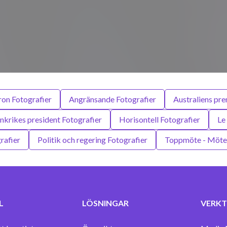
n Fotografier
Angränsande Fotografier
Australiens pre
nkrikes president Fotografier
Horisontell Fotografier
Le
rafier
Politik och regering Fotografier
Toppmöte - Möte 
L
LÖSNINGAR
VERKT