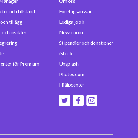
Manager
Om oss
eter och tillstånd
Företagsansvar
Lediga jobb
 och insikter
Newsroom
egrering
Stipendier och donationer
de
iStock
center för Premium
Unsplash
Photos.com
Hjälpcenter