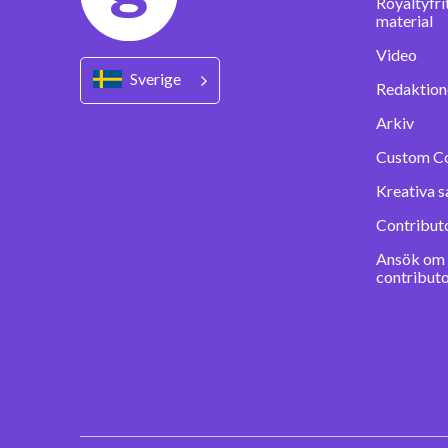
Royaltyfri
material
Video
Sverige
Redaktione
Arkiv
Custom C
Kreativa s
Contribut
Ansök om a
contribut