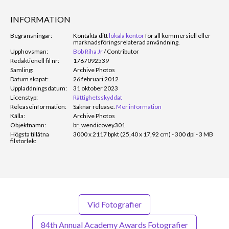
INFORMATION
Begränsningar:
Kontakta ditt
lokala kontor
för all kommersiell eller
marknadsföringsrelaterad användning.
Upphovsman:
Bob Riha Jr
/
Contributor
Redaktionell fil nr:
1767092539
Samling:
Archive Photos
Datum skapat:
26 februari 2012
Uppladdningsdatum:
31 oktober 2023
Licenstyp:
Rättighetsskyddat
Releaseinformation:
Saknar release.
Mer information
Källa:
Archive Photos
Objektnamn:
br_wendicovey301
Högsta tillåtna
3000 x 2117 bpkt (25,40 x 17,92 cm) - 300 dpi - 3 MB
filstorlek:
Vid Fotografier
84th Annual Academy Awards Fotografier