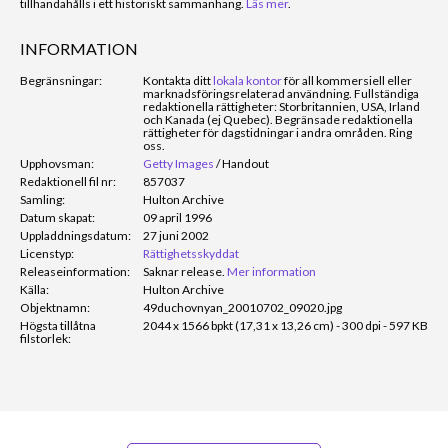
tillhandahålls i ett historiskt sammanhang.
Läs mer
.
INFORMATION
Begränsningar:
Kontakta ditt
lokala kontor
för all kommersiell eller
marknadsföringsrelaterad användning. Fullständiga
redaktionella rättigheter: Storbritannien, USA, Irland
och Kanada (ej Quebec). Begränsade redaktionella
rättigheter för dagstidningar i andra områden. Ring
oss.
Upphovsman:
Getty Images
/
Handout
Redaktionell fil nr:
857037
Samling:
Hulton Archive
Datum skapat:
09 april 1996
Uppladdningsdatum:
27 juni 2002
Licenstyp:
Rättighetsskyddat
Releaseinformation:
Saknar release.
Mer information
Källa:
Hulton Archive
Objektnamn:
49duchovnyan_20010702_09020.jpg
Högsta tillåtna
2044 x 1566 bpkt (17,31 x 13,26 cm) - 300 dpi - 597 KB
filstorlek: